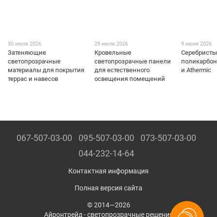
30 июля 2026
29 июля 2026
9 июня 2026
Затеняющие
Кровельные
Серебрист
светопрозрачные
светопрозрачные панели
поликарбона
материалы для покрытия
для естественного
и Athermic
террас и навесов
освещения помещений
067-507-03-00
095-507-03-00
073-507-03-00
044-232-14-64
Контактная информация
Полная версия сайта
© 2014—2026
Айронтрейд - светопрозрачные решения