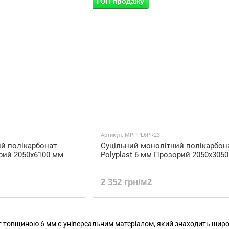
ТОП продажу
Артикул: MPPPL6PR23
й полікарбонат
Суцільний монолітний полікарбон
орий 2050x6100 мм
Polyplast 6 мм Прозорий 2050x305
2 352 грн/м2
товщиною 6 мм є універсальним матеріалом, який знаходить широке 