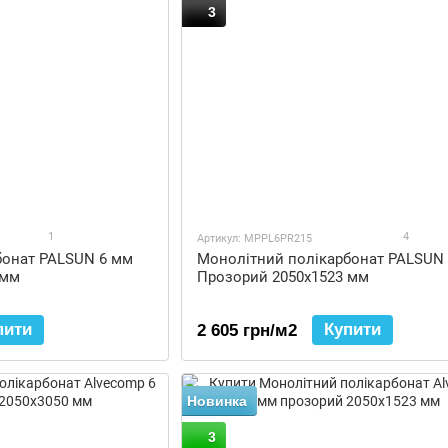
3
1
4
Артикул: MPPL6PR215
бонат PALSUN 6 мм
Монолітний полікарбонат PALSUN
 мм
Прозорий 2050x1523 мм
пити
Купити
2 605 грн/м2
Новинка
3