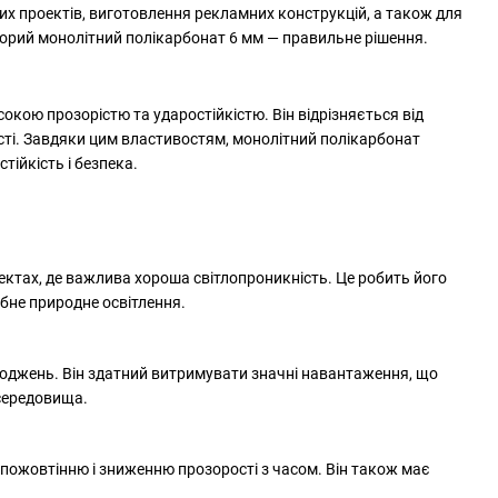
их проектів, виготовлення рекламних конструкцій, а також для
зорий монолітний полікарбонат 6 мм — правильне рішення.
окою прозорістю та ударостійкістю. Він відрізняється від
сті. Завдяки цим властивостям, монолітний полікарбонат
тійкість і безпека.
ектах, де важлива хороша світлопроникність. Це робить його
ібне природне освітлення.
коджень. Він здатний витримувати значні навантаження, що
 середовища.
пожовтінню і зниженню прозорості з часом. Він також має