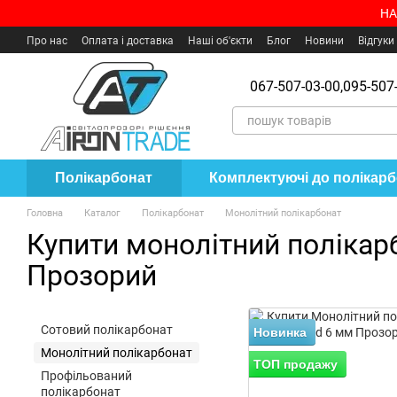
Перейти до основного контенту
НА
Про нас
Оплата і доставка
Наші об'єкти
Блог
Новини
Відгуки
Угода користувача
Де купити?
067-507-03-00,
095-507-
Полікарбонат
Комплектуючі до полікар
Головна
Каталог
Полікарбонат
Монолітний полікарбонат
Купити монолітний полікарб
Прозорий
Сотовий полікарбонат
Новинка
Монолітний полікарбонат
ТОП продажу
Профільований
полікарбонат