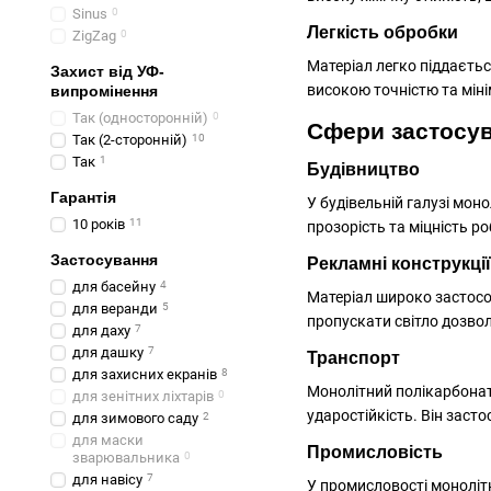
Sinus
0
Легкість обробки
ZigZag
0
Матеріал легко піддаєтьс
Захист від УФ-
високою точністю та мін
випромінення
Так (односторонній)
0
Сфери застосу
Так (2-сторонній)
10
Так
1
Будівництво
Гарантія
У будівельній галузі мон
10 років
11
прозорість та міцність р
Застосування
Рекламні конструкції
для басейну
4
Матеріал широко застосов
для веранди
5
пропускати світло дозвол
для даху
7
для дашку
7
Транспорт
для захисних екранів
8
Монолітний полікарбонат 
для зенітних ліхтарів
0
ударостійкість. Він засто
для зимового саду
2
для маски
Промисловість
зварювальника
0
для навісу
7
У промисловості монолітн