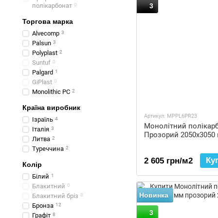
полікарбонат
0
3
Торгова марка
Alvecomp
3
Palsun
3
Polyplast
2
Suntuf
0
Palgard
1
GiPlast
0
Monolithic PC
2
Країна виробник
Артикул: MPPL6PR23
Ізраїль
4
Монолітний полікар
Італія
3
Прозорий 2050x3050
Литва
2
Туреччина
2
Ку
2 605 грн/м2
Колір
Білий
1
Блакитний
0
Новинка
Блакитний бріз
0
Бронза
12
3
Графіт
8