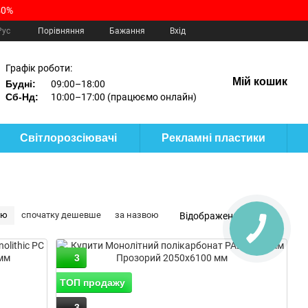
40%
Порівняння
Рус
Бажання
Вхід
Графік роботи:
Мій кошик
Будні:
09:00–18:00
Сб-Нд:
10:00–17:00 (працюємо онлайн)
Світлорозсіювачі
Рекламні пластики
тю
спочатку дешевше
за назвою
Відображення:
3
ТОП продажу
3