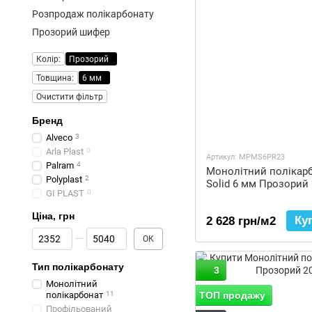
Розпродаж полікарбонату
Прозорий шифер
Колір:
Прозорий
Товщина:
6 мм
Очистити фільтр
Бренд
Alveco
3
Arla Plast
0
Артикул: MPMS6PR23
Palram
4
Монолітний полікарб
Polyplast
2
Solid 6 мм Прозорий
GI PLAST
0
Ціна, грн
Ку
2 628 грн/м2
Від Ціна, грн
До Ціна, грн
ОК
Тип полікарбонату
3
Монолітний
полікарбонат
11
ТОП продажу
Профільований