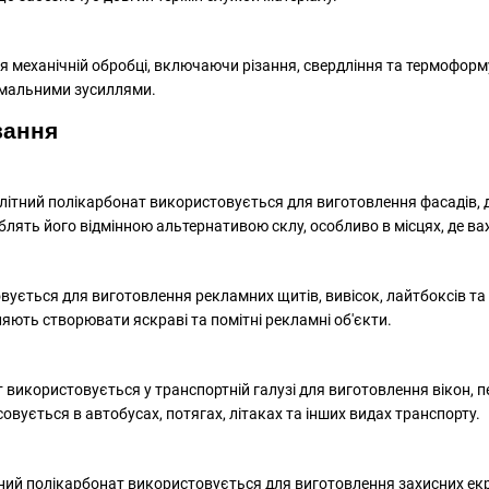
я механічній обробці, включаючи різання, свердління та термоформ
імальними зусиллями.
вання
олітний полікарбонат використовується для виготовлення фасадів, да
облять його відмінною альтернативою склу, особливо в місцях, де ва
ується для виготовлення рекламних щитів, вивісок, лайтбоксів та 
яють створювати яскраві та помітні рекламні об'єкти.
використовується у транспортній галузі для виготовлення вікон, п
совується в автобусах, потягах, літаках та інших видах транспорту.
ий полікарбонат використовується для виготовлення захисних екран