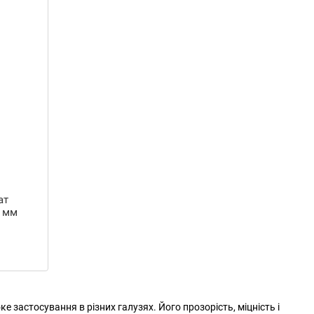
ат
0 мм
застосування в різних галузях. Його прозорість, міцність і