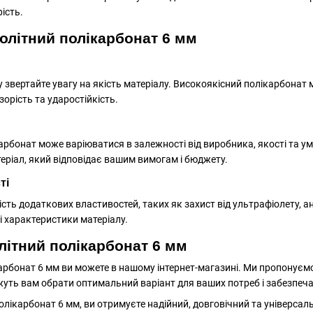
ість.
олітний полікарбонат 6 мм
 звертайте увагу на якість матеріалу. Високоякісний полікарбонат м
орість та ударостійкість.
арбонат може варіюватися в залежності від виробника, якості та у
еріал, який відповідає вашим вимогам і бюджету.
ті
ість додаткових властивостей, таких як захист від ультрафіолету, 
і характеристики матеріалу.
літний полікарбонат 6 мм
арбонат 6 мм ви можете в нашому інтернет-магазині. Ми пропонуємо
жуть вам обрати оптимальний варіант для ваших потреб і забезпеч
ікарбонат 6 мм, ви отримуєте надійний, довговічний та універсаль