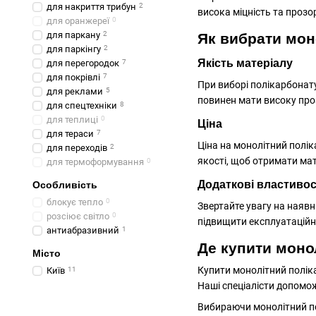
для накриття трибун
2
висока міцність та прозор
для оранжереї
0
для паркану
2
Як вибрати мон
для паркінгу
2
Якість матеріалу
для перегородок
7
для покрівлі
7
При виборі полікарбонату
для реклами
5
повинен мати високу проз
для спецтехніки
8
для теплиці
0
Ціна
для тераси
7
Ціна на монолітний полік
для переходів
2
якості, щоб отримати мат
для термоформування
0
Додаткові властивос
Особливість
блокує тепло
0
Звертайте увагу на наявн
розсіює світло
0
підвищити експлуатаційн
антиабразивний
1
Де купити моно
Місто
Купити монолітний полік
Київ
11
Наші спеціалісти допомо
Вибираючи монолітний пол