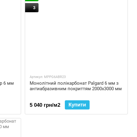
3
Артикул: MPPG6ABR23
p 6 мм
Монолітний полікарбонат Palgard 6 мм з
антиабразивним покриттям 2000x3000 мм
Купити
5 040 грн/м2