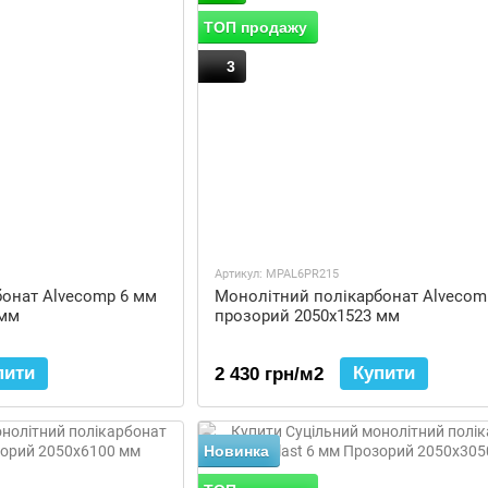
ТОП продажу
3
Артикул: MPAL6PR215
онат Alvecomp 6 мм
Монолітний полікарбонат Alvecom
 мм
прозорий 2050x1523 мм
пити
Купити
2 430 грн/м2
Новинка