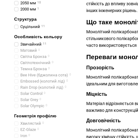
2050 мм
10
стійкість до впливу зов
2000 мм
1
інших інженерних рішень.
Структура
Що таке монолі
Суцільний
11
Монолітний полікарбонат 
Особливість кольору
стільникового полікарбо
Звичайний
11
часто використовується я
Матовий
0
Переваги монол
Світла Бронза
0
Світлотехнічний
0
Прозорість
Темна Бронза
0
Bee Hive (бджолина сота)
0
Монолітний полікарбонат
Embossed (колотий лід)
0
ідеальним для виготовлен
Rain Drop (колотий лід)
0
Solar Control
0
Міцність
Solar Grey
0
Матеріал відрізняється 
Solar Olympic
0
важливо для конструкцій
Геометрія профілю
Довговічність
Хвилястий
0
EZ-Glaze
0
Монолітний полікарбонат
Iron
0
високу хімічну стійкість,