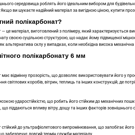
нішнього середовища роблять його ідеальним вибором для будівельн
 Якщо ви шукаєте надійний матеріал за вигідною ціною, купити про
тний полікарбонат?
— це матеріал, виготовлений з полімеру, який характеризується вис
нату своєю суцільною структурою, що надає йому підвищеної міцно
к альтернатива склу у випадках, коли необхідна висока механічна с
ітного полікарбонату 6 мм
 має відмінну прозорість, що дозволяє використовувати його у про
ня світлових коробів, вітрин, теплиць та інших конструкцій, де потр
високою ударостійкістю, що робить його стійким до механічних пош
, що піддаються впливу вітру, дощу та інших факторів зовнішнього
 стійкий до ультрафіолетового випромінювання, що запобігає його 
 що забезпечує довгий термін служби матеріалу.