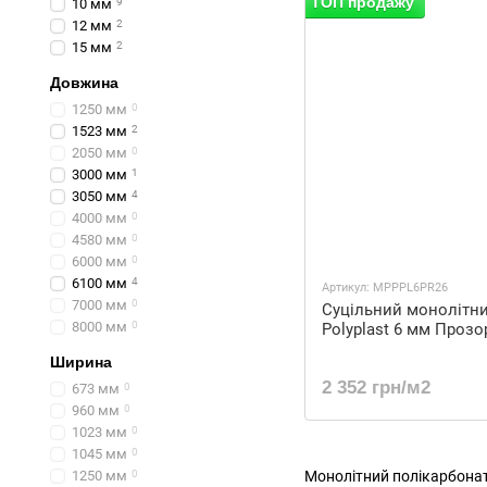
ТОП продажу
10 мм
9
12 мм
2
15 мм
2
Довжина
1250 мм
0
1523 мм
2
2050 мм
0
3000 мм
1
3050 мм
4
4000 мм
0
4580 мм
0
6000 мм
0
6100 мм
4
Артикул: MPPPL6PR26
7000 мм
0
Суцільний монолітни
8000 мм
0
Polyplast 6 мм Проз
Ширина
2 352 грн/м2
673 мм
0
960 мм
0
1023 мм
0
1045 мм
0
1250 мм
0
Монолітний полікарбонат 