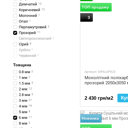
Димчатий
12
ТОП продажу
Коричневий
12
Молочний
1
3
Опал
1
Перламутровий
2
Прозорий
11
Світлорозсіюючий
0
Сірий
8
Срібло
0
Червоний
0
Товщина
0.8 мм
2
Артикул: MPAL6PR23
Монолітний полікарб
1 мм
2
прозорий 2050x3050
1.5 мм
5
2 мм
12
2.8 мм
3
Ку
2 430 грн/м2
3 мм
21
4 мм
16
5 мм
8
6 мм
11
Новинка
8 мм
3