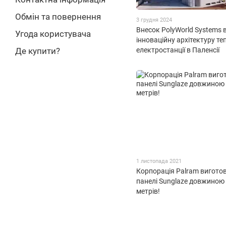
Обмін та повернення
3 грудня 2024
Внесок PolyWorld Systems 
Угода користувача
інноваційну архітектуру те
електростанції в Паленсії
Де купити?
1 листопада 2021
Корпорація Palram вигото
панелі Sunglaze довжиною
метрів!