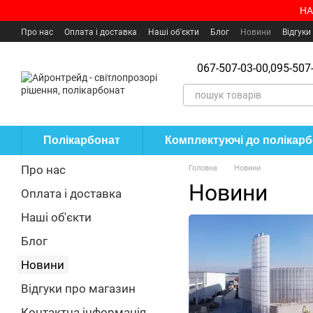
Перейти до основного контенту
НА
Про нас
Оплата і доставка
Наші об'єкти
Блог
Новини
Відгуки
Угода користувача
Де купити?
067-507-03-00,
095-507-
Полікарбонат
Комплектуючі до полікар
Про нас
Головна
Новини
Новини
Оплата і доставка
Наші об'єкти
Блог
Новини
Відгуки про магазин
Контактна інформація