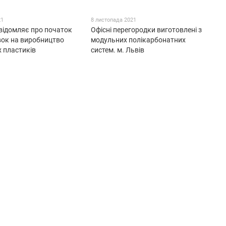
21
8 листопада 2021
відомляє про початок
Офісні перегородки виготовлені з
вок на виробництво
модульних полікарбонатних
 пластиків
систем. м. Львів