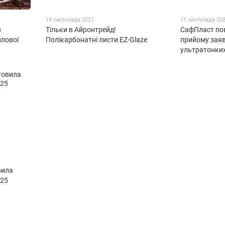
18 листопада 2021
11 листопада 20
в
Тільки в Айронтрейд!
СафПласт по
плової
Полікарбонатні листи EZ-Glaze
прийому зая
ультратонких
вила
 25