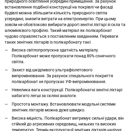
природного освітлення усередині приміщення. За рахунок
встановлення подібної конструкції на покрівлі чи фасаді
будівлі можна збільшити кількість природного світла
усередині, знизити витрати на електроенергію. При цьому
зовсім не обов'язково вибирати дорогі зенітні ліхтарі зі скла та
алюмінієвого профілю. Такий матеріал як полікарбонат
чудово справляється з поставленим завданням. Переваги
таких зенітних ліхтарів із полікарбонату такі:
Висока світлопропускна здатність матеріалу.
Полікарбонат може пропускати понад 80% сонячного
світла.
Захист від шкідливого ультрафіолетового
випромінювання. За рахунок спеціального покриття
полікарбонат не пропускає УФ-випромінювання.
Невелика вага конструкції. Полікарбонатні зенітні ліхтарі
набагато легші за скляні аналоги.
Простота монтажу. Встановлювати модульні системи
зенітних ліхтарів можна дуже швидко.
Висока міцність. Полікарбонат витримує сильні удари, він
стійкий до агресивних середовищ, низьких та високих
температур. Термін експлуатації зенітних ліхтарів налічує