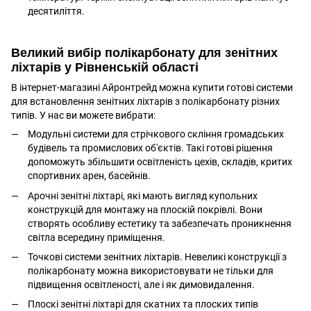
десятиліття.
Великий вибір полікарбонату для зенітних
ліхтарів у Рівненській області
В інтернет-магазині Айронтрейд можна купити готові системи
для встановлення зенітних ліхтарів з полікарбонату різних
типів. У нас ви можете вибрати:
Модульні системи для стрічкового скління громадських
будівель та промислових об'єктів. Такі готові рішення
допоможуть збільшити освітленість цехів, складів, критих
спортивних арен, басейнів.
Арочні зенітні ліхтарі, які мають вигляд купольних
конструкцій для монтажу на плоскій покрівлі. Вони
створять особливу естетику та забезпечать проникнення
світла всередину приміщення.
Точкові системи зенітних ліхтарів. Невеликі конструкції з
полікарбонату можна використовувати не тільки для
підвищення освітленості, але і як димовидалення.
Плоскі зенітні ліхтарі для скатних та плоских типів