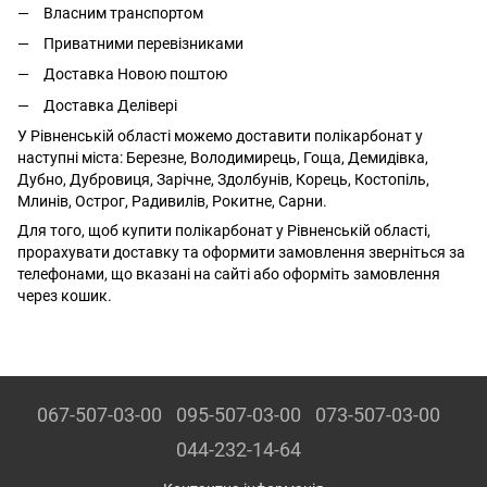
Власним транспортом
Приватними перевізниками
Доставка Новою поштою
Доставка Делівері
У Рівненській області можемо доставити полікарбонат у
наступні міста: Березне, Володимирець, Гоща, Демидівка,
Дубно, Дубровиця, Зарічне, Здолбунів, Корець, Костопіль,
Млинів, Острог, Радивилів, Рокитне, Сарни.
Для того, щоб купити полікарбонат у Рівненській області,
прорахувати доставку та оформити замовлення зверніться за
телефонами, що вказані на сайті або оформіть замовлення
через кошик.
067-507-03-00
095-507-03-00
073-507-03-00
044-232-14-64