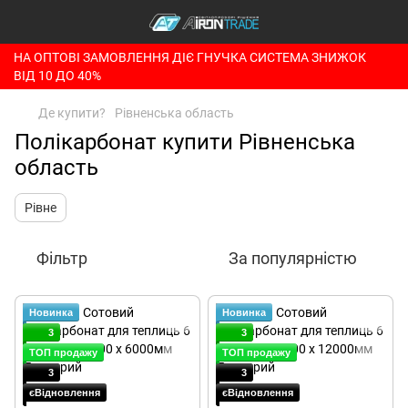
НА ОПТОВІ ЗАМОВЛЕННЯ ДІЄ ГНУЧКА СИСТЕМА ЗНИЖОК
ВІД 10 ДО 40%
Де купити?
Рівненська область
Полікарбонат купити Рівненська
область
Рівне
Фільтр
За популярністю
Новинка
Новинка
3
3
ТОП продажу
ТОП продажу
3
3
єВідновлення
єВідновлення