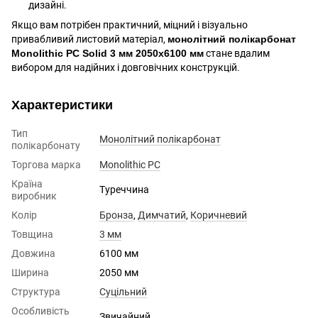
дизайні.
Якщо вам потрібен практичний, міцний і візуально
привабливий листовий матеріал,
монолітний полікарбонат
Monolithic PC Solid 3 мм 2050x6100 мм
стане вдалим
вибором для надійних і довговічних конструкцій.
Характеристики
Тип
Монолітний полікарбонат
полікарбонату
Торгова марка
Monolithic PC
Країна
Туреччина
виробник
Колір
Бронза
,
Димчатий
,
Коричневий
Товщина
3 мм
Довжина
6100 мм
Ширина
2050 мм
Структура
Суцільний
Особливість
Звичайний