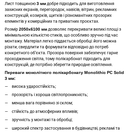
Лист товщиною
3 мм
добре підходить для виготовлення
захисних екранів, перегородок, навісів, вітрин, рекламних
конструкцій, козирків, щитків і різноманітних прозорих
елементів у комерційних та приватних проєктах.
Розмір
2050х6100 мм
дозволяє перекривати великі площі з
мінімальною кількістю стиків, що особливо зручно під час
монтажу. Матеріал легко піддається обробці: його можна
різати, свердлити та формувати відповідно до потреб
конкретного об’єкта. Прозора поверхня забезпечує гарне
проходження світла, тому полікарбонат підходить для
конструкцій, де потрібно зберегти природне освітлення.
Переваги монолітного полікарбонату Monolithic PC Solid
3 мм:
висока ударостійкість;
прозорість і хороша світлопроникність;
менша вага порівняно зі склом;
стійкість до атмосферних впливів;
зручність у монтажі та обробці;
широкий спектр застосування в будівництві, рекламі та