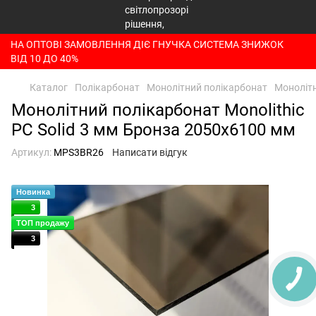
НА ОПТОВІ ЗАМОВЛЕННЯ ДІЄ ГНУЧКА СИСТЕМА ЗНИЖОК
ВІД 10 ДО 40%
Каталог
Полікарбонат
Монолітний полікарбонат
Монолітн
Монолітний полікарбонат Monolithic
PC Solid 3 мм Бронза 2050x6100 мм
Артикул:
MPS3BR26
Написати відгук
Новинка
3
ТОП продажу
3