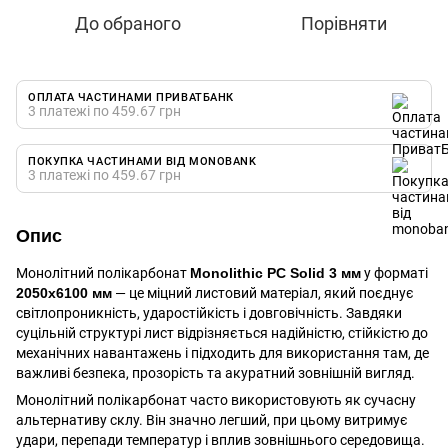
До обраного
Порівняти
ОПЛАТА ЧАСТИНАМИ ПРИВАТБАНК
3 платежі по 459.67 грн
ПОКУПКА ЧАСТИНАМИ ВІД MONOBANK
3 платежі по 459.67 грн
Опис
Монолітний полікарбонат
Monolithic PC Solid 3 мм
у форматі
2050x6100 мм
— це міцний листовий матеріал, який поєднує
світлопроникність, ударостійкість і довговічність. Завдяки
суцільній структурі лист відрізняється надійністю, стійкістю до
механічних навантажень і підходить для використання там, де
важливі безпека, прозорість та акуратний зовнішній вигляд.
Монолітний полікарбонат часто використовують як сучасну
альтернативу склу. Він значно легший, при цьому витримує
удари, перепади температур і вплив зовнішнього середовища.