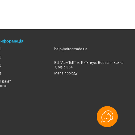
 інформація
0
help@airontrade.ua
0
БЦ "АрмТеК" м. Київ, вул. Бориспільська
0
7, офіс 354
4
Мапа проїзду
и вам?
ежах