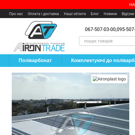
Перейти до основного контенту
НА
Про нас
Оплата і доставка
Наші об'єкти
Блог
Новини
Відгуки
Угода користувача
Де купити?
067-507-03-00,
095-507-
Полікарбонат
Комплектуючі до полікар