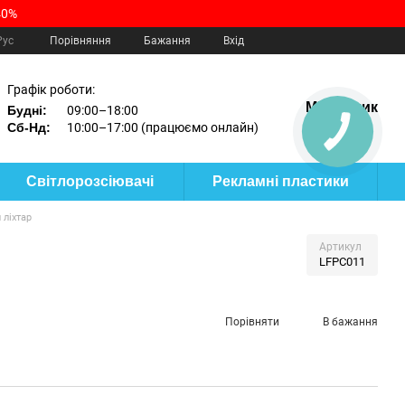
40%
Порівняння
Рус
Бажання
Вхід
Графік роботи:
Мій кошик
Будні:
09:00–18:00
Сб-Нд:
10:00–17:00 (працюємо онлайн)
КНОПКА
ЗВ'ЯЗКУ
Світлорозсіювачі
Рекламні пластики
 ліхтар
Артикул
LFPC011
Порівняти
В бажання