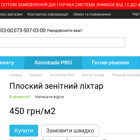
 ОПТОВІ ЗАМОВЛЕННЯ ДІЄ ГНУЧКА СИСТЕМА ЗНИЖОК ВІД 10 ДО 
Укр
 про магазин
Контактна інформація
Обмін та повернення
03-00,
073-507-03-00
Передзвонити вам?
бонату
Airontrade PRO
Готові рішення
Головна
Каталог
Airontrade PRO
Зенітні ліхтарі
Плоский зенітний
Плоский зенітний ліхтар
В наявності
Написати відгук
450 грн/м2
Купити
Замовити швидко