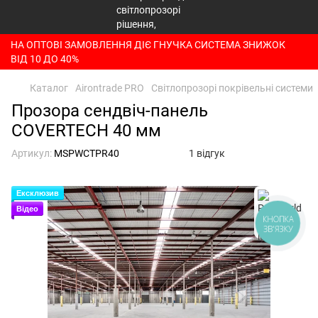
НА ОПТОВІ ЗАМОВЛЕННЯ ДІЄ ГНУЧКА СИСТЕМА ЗНИЖОК
ВІД 10 ДО 40%
Каталог
Airontrade PRO
Світлопрозорі покрівельні системи
Прозора сендвіч-панель
COVERTECH 40 мм
Артикул:
MSPWCTPR40
1 відгук
Ексклюзив
Відео
КНОПКА
ЗВ'ЯЗКУ