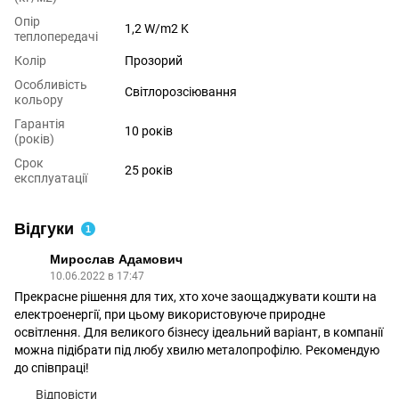
Опір
1,2 W/m2 K
теплопередачі
Колір
Прозорий
Особливість
Світлорозсіювання
кольору
Гарантія
10 років
(років)
Срок
25 років
експлуатації
Відгуки
1
Мирослав Адамович
10.06.2022 в 17:47
Прекрасне рішення для тих, хто хоче заощаджувати кошти на
електроенергії, при цьому використовуюче природне
освітлення. Для великого бізнесу ідеальний варіант, в компанії
можна підібрати під любу хвилю металопрофілю. Рекомендую
до співпраці!
Відповісти