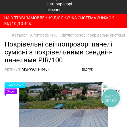
НА ОПТОВІ ЗАМОВЛЕННЯ ДІЄ ГНУЧКА СИСТЕМА ЗНИЖОК
ВІД 10 ДО 40%
Каталог
Airontrade PRO
Світлопрозорі покрівельні системи
Покрівельні світлопрозорі панелі
сумісні з покрівельними сендвіч-
панелями PIR/100
Артикул:
MSPWCTPR40-1
1 відгук
Ексклюзив
Відео
КНОПКА
ЗВ'ЯЗКУ