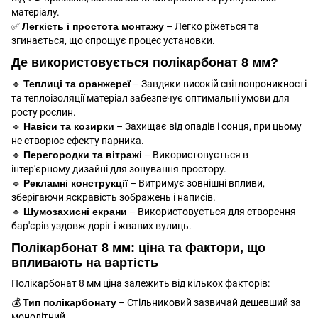
матеріалу.
✅
Легкість і простота монтажу
– Легко ріжеться та
згинається, що спрощує процес установки.
Де використовується полікарбонат 8 мм?
🔹
Теплиці та оранжереї
– Завдяки високій світлопроникності
та теплоізоляції матеріал забезпечує оптимальні умови для
росту рослин.
🔹
Навіси та козирки
– Захищає від опадів і сонця, при цьому
не створює ефекту парника.
🔹
Перегородки та вітражі
– Використовується в
інтер'єрному дизайні для зонування простору.
🔹
Рекламні конструкції
– Витримує зовнішні впливи,
зберігаючи яскравість зображень і написів.
🔹
Шумозахисні екрани
– Використовується для створення
бар'єрів уздовж доріг і жвавих вулиць.
Полікарбонат 8 мм: ціна та фактори, що
впливають на вартість
Полікарбонат 8 мм ціна залежить від кількох факторів:
💰
Тип полікарбонату
– Стільниковий зазвичай дешевший за
монолітний.