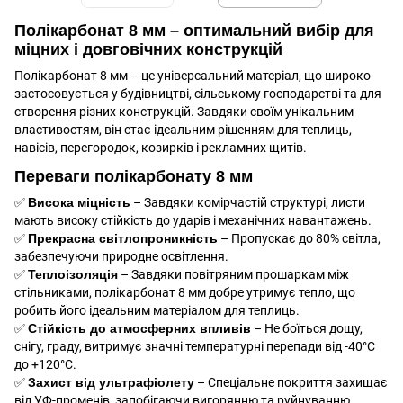
Полікарбонат 8 мм – оптимальний вибір для
міцних і довговічних конструкцій
Полікарбонат 8 мм – це універсальний матеріал, що широко
застосовується у будівництві, сільському господарстві та для
створення різних конструкцій. Завдяки своїм унікальним
властивостям, він стає ідеальним рішенням для теплиць,
навісів, перегородок, козирків і рекламних щитів.
Переваги полікарбонату 8 мм
✅
Висока міцність
– Завдяки комірчастій структурі, листи
мають високу стійкість до ударів і механічних навантажень.
✅
Прекрасна світлопроникність
– Пропускає до 80% світла,
забезпечуючи природне освітлення.
✅
Теплоізоляція
– Завдяки повітряним прошаркам між
стільниками, полікарбонат 8 мм добре утримує тепло, що
робить його ідеальним матеріалом для теплиць.
✅
Стійкість до атмосферних впливів
– Не боїться дощу,
снігу, граду, витримує значні температурні перепади від -40°C
до +120°C.
✅
Захист від ультрафіолету
– Спеціальне покриття захищає
від УФ-променів, запобігаючи вигорянню та руйнуванню