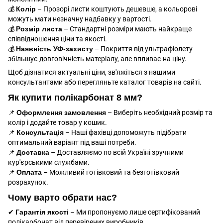
💰
Колір
– Прозорі листи коштують дешевше, а кольорові
можуть мати незначну надбавку у вартості.
💰
Розмір листа
– Стандартні розміри мають найкраще
співвідношення ціни та якості.
💰
Наявність УФ-захисту
– Покриття від ультрафіолету
збільшує довговічність матеріалу, але впливає на ціну.
Щоб дізнатися актуальні ціни, зв'яжіться з нашими
консультантами або перегляньте каталог товарів на сайті.
Як купити полікарбонат 8 мм?
📌
Оформлення замовлення
– Виберіть необхідний розмір та
колір і додайте товар у кошик.
📌
Консультація
– Наші фахівці допоможуть підібрати
оптимальний варіант під ваші потреби.
📌
Доставка
– Доставляємо по всій Україні зручними
кур'єрськими службами.
📌
Оплата
– Можливий готівковий та безготівковий
розрахунок.
Чому варто обрати нас?
✔
Гарантія якості
– Ми пропонуємо лише сертифікований
полікарбонат від перевірених виробників.