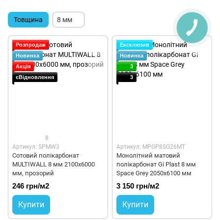
Товщина
8 мм
Розпродаж
Ексклюзив
Новинка
Новинка
Акція
3
єВідновлення
3
8
Артикул: SPMW3
Артикул: MPGP8SG26MT
Сотовий полікарбонат
Монолітний матовий
MULTIWALL 8 мм 2100х6000
полікарбонат Gi Plast 8 мм
мм, прозорий
Space Grey 2050x6100 мм
246 грн/м2
3 150 грн/м2
Купити
Купити