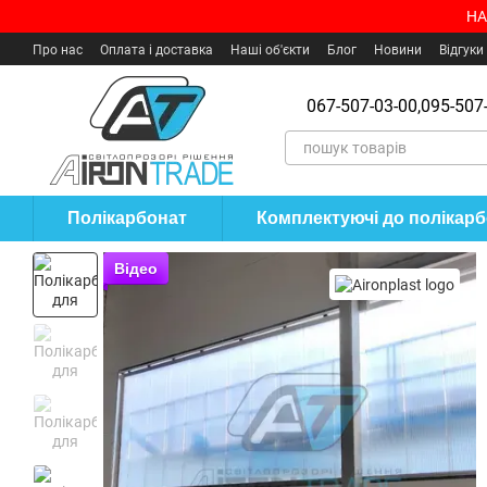
Перейти до основного контенту
НА
Про нас
Оплата і доставка
Наші об'єкти
Блог
Новини
Відгуки
Угода користувача
Де купити?
067-507-03-00,
095-507-
Полікарбонат
Комплектуючі до полікар
Відео