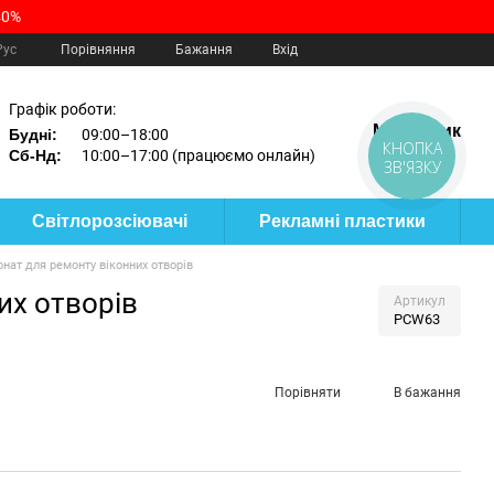
40%
Порівняння
Рус
Бажання
Вхід
Графік роботи:
Мій кошик
Будні:
09:00–18:00
КНОПКА
Сб-Нд:
10:00–17:00 (працюємо онлайн)
ЗВ'ЯЗКУ
Світлорозсіювачі
Рекламні пластики
нат для ремонту віконних отворів
их отворів
Артикул
PCW63
Порівняти
В бажання