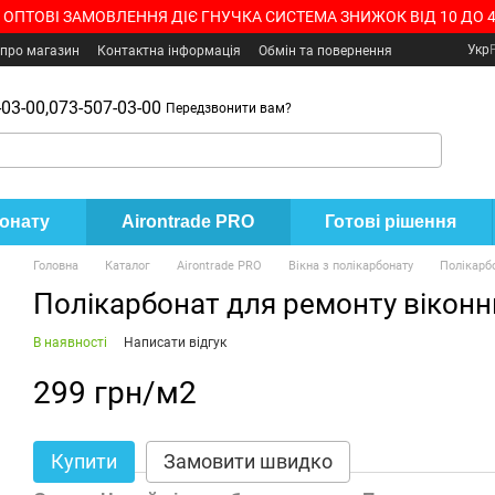
 ОПТОВІ ЗАМОВЛЕННЯ ДІЄ ГНУЧКА СИСТЕМА ЗНИЖОК ВІД 10 ДО 
Укр
 про магазин
Контактна інформація
Обмін та повернення
03-00,
073-507-03-00
Передзвонити вам?
бонату
Airontrade PRO
Готові рішення
Головна
Каталог
Airontrade PRO
Вікна з полікарбонату
Полікарбо
Полікарбонат для ремонту віконн
В наявності
Написати відгук
299 грн/м2
Купити
Замовити швидко