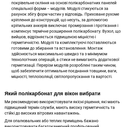
покрівельне скління на основі полікарбонатних панелей
спеціальної форми – модулів. Модулі стикуються за
рахунок збігу форм частин у відповідь. Приховане рухоме
кріплення до конструкцій, що несуть, за допомогою
кріпильних анкерів виключає промерзання і протікання і
компенсує термічне розширення полікарбонату. Вузол, що
вийшов, відрізняється підвищеною міцністю і
герметичністю. Модулі та комплектуючі поставляються
готовими до збирання та встановлення. Монтаж
здійснюється максимально швидко та з мінімумом
технологічних операцій, а стики не вимагають додаткової
герметизації. Перерізи модулів розроблені таким чином,
щоб забезпечити оптимальне поєднання товщини, ваги,
міцності, теплоізоляції, світлопропускання та вартості.
Який полікарбонат для вікон вибрати
Ми рекомендуємо використовувати якісні рішення, які мають
підвищений термін служби, мають високу герметичність та
стійкі до високих вітрових навантажень.
Для опалювальних або теплих приміщень бажано
використовувати багатокамерний профільований