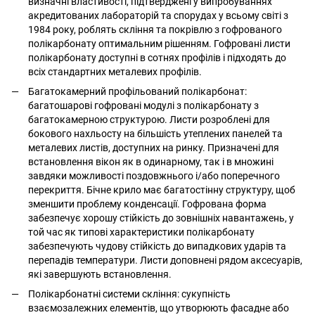
визначні властивості, підтверджені у випробуваннях
акредитованих лабораторій та спорудах у всьому світі з
1984 року, роблять скління та покрівлю з гофрованого
полікарбонату оптимальним рішенням. Гофровані листи
полікарбонату доступні в сотнях профілів і підходять до
всіх стандартних металевих профілів.
Багатокамерний профільований полікарбонат:
багатошарові гофровані модулі з полікарбонату з
багатокамерною структурою. Листи розроблені для
бокового нахльосту на більшість утеплених панелей та
металевих листів, доступних на ринку. Призначені для
встановлення вікон як в одинарному, так і в множині
завдяки можливості поздовжнього і/або поперечного
перекриття. Бічне крило має багатостінну структуру, щоб
зменшити проблему конденсації. Гофрована форма
забезпечує хорошу стійкість до зовнішніх навантажень, у
той час як типові характеристики полікарбонату
забезпечують чудову стійкість до випадкових ударів та
перепадів температури. Листи доповнені рядом аксесуарів,
які завершують встановлення.
Полікарбонатні системи скління: сукупність
взаємозалежних елементів, що утворюють фасадне або