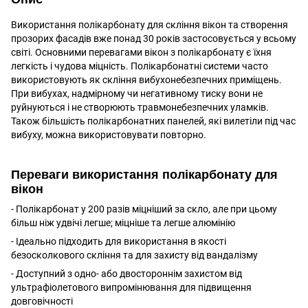
Використання полікарбонату для скління вікон та створення
прозорих фасадів вже понад 30 років застосовується у всьому
світі. Основними перевагами вікон з полікарбонату є їхня
легкість і чудова міцність. Полікарбонатні системи часто
використовують як скління вибухонебезпечних приміщень.
При вибухах, надмірному чи негативному тиску вони не
руйнуються і не створюють травмонебезпечних уламків.
Також більшість полікарбонатних панелей, які вилетіли під час
вибуху, можна використовувати повторно.
Переваги використання полікарбонату для
вікон
- Полікарбонат у 200 разів міцніший за скло, але при цьому
більш ніж удвічі легше; міцніше та легше алюмінію
- Ідеально підходить для використання в якості
безосколкового скління та для захисту від вандалізму
- Доступний з одно- або двостороннім захистом від
ультрафіолетового випромінювання для підвищення
довговічності