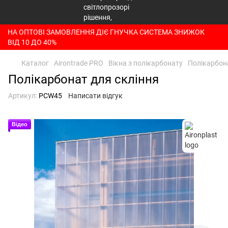
НА ОПТОВІ ЗАМОВЛЕННЯ ДІЄ ГНУЧКА СИСТЕМА ЗНИЖОК
ВІД 10 ДО 40%
Каталог
Airontrade PRO
Вікна з полікарбонату
Полікарбона
Полікарбонат для скління
Артикул:
PCW45
Написати відгук
Відео