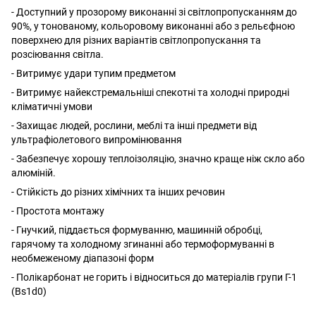
- Доступний у прозорому виконанні зі світлопропусканням до
90%, у тонованому, кольоровому виконанні або з рельєфною
поверхнею для різних варіантів світлопропускання та
розсіювання світла.
- Витримує удари тупим предметом
- Витримує найекстремальніші спекотні та холодні природні
кліматичні умови
- Захищає людей, рослини, меблі та інші предмети від
ультрафіолетового випромінювання
- Забезпечує хорошу теплоізоляцію, значно краще ніж скло або
алюміній.
- Стійкість до різних хімічних та інших речовин
- Простота монтажу
- Гнучкий, піддається формуванню, машинній обробці,
гарячому та холодному згинанні або термоформуванні в
необмеженому діапазоні форм
- Полікарбонат не горить і відноситься до матеріалів групи Г-1
(Bs1d0)