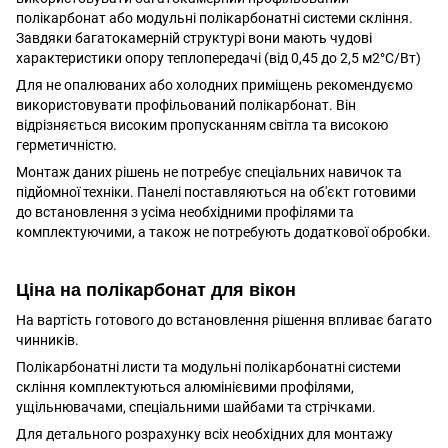
полікарбонат або модульні полікарбонатні системи скління.
Завдяки багатокамерній структурі вони мають чудові
характеристики опору теплопередачі (від 0,45 до 2,5 м2°С/Вт)
Для не опалюваних або холодних приміщень рекомендуємо
використовувати профільований полікарбонат. Він
відрізняється високим пропусканням світла та високою
герметичністю.
Монтаж даних рішень не потребує спеціальних навичок та
підйомної техніки. Панелі поставляються на об'єкт готовими
до встановлення з усіма необхідними профілями та
комплектуючими, а також не потребують додаткової обробки.
Ціна на полікарбонат для вікон
На вартість готового до встановлення рішення впливає багато
чинників.
Полікарбонатні листи та модульні полікарбонатні системи
скління комплектуються алюмінієвими профілями,
ущільнювачами, спеціальними шайбами ​​та стрічками.
Для детального розрахунку всіх необхідних для монтажу