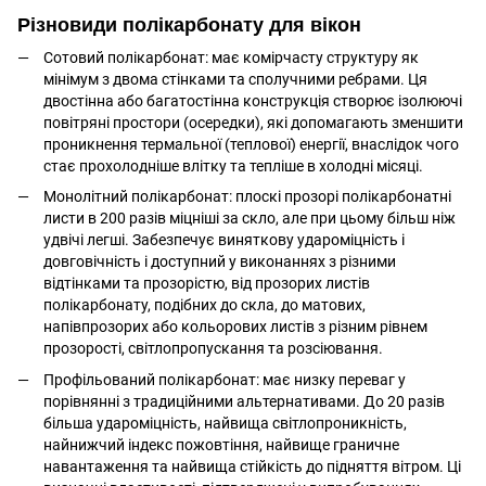
Різновиди полікарбонату для вікон
Сотовий полікарбонат: має комірчасту структуру як
мінімум з двома стінками та сполучними ребрами. Ця
двостінна або багатостінна конструкція створює ізолюючі
повітряні простори (осередки), які допомагають зменшити
проникнення термальної (теплової) енергії, внаслідок чого
стає прохолодніше влітку та тепліше в холодні місяці.
Монолітний полікарбонат: плоскі прозорі полікарбонатні
листи в 200 разів міцніші за скло, але при цьому більш ніж
удвічі легші. Забезпечує виняткову удароміцність і
довговічність і доступний у виконаннях з різними
відтінками та прозорістю, від прозорих листів
полікарбонату, подібних до скла, до матових,
напівпрозорих або кольорових листів з різним рівнем
прозорості, світлопропускання та розсіювання.
Профільований полікарбонат: має низку переваг у
порівнянні з традиційними альтернативами. До 20 разів
більша удароміцність, найвища світлопроникність,
найнижчий індекс пожовтіння, найвище граничне
навантаження та найвища стійкість до підняття вітром. Ці