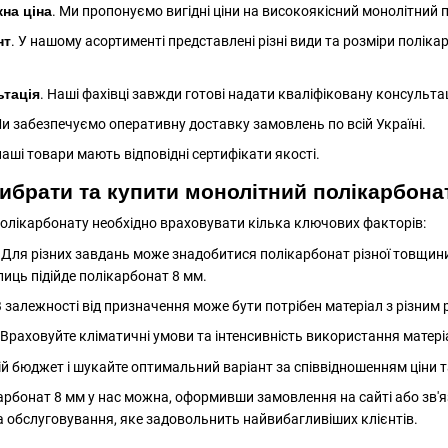
на ціна
. Ми пропонуємо вигідні ціни на високоякісний монолітний 
нт
. У нашому асортименті представлені різні види та розміри полік
ьтація
. Наші фахівці завжди готові надати кваліфіковану консульта
Ми забезпечуємо оперативну доставку замовлень по всій Україні.
 наші товари мають відповідні сертифікати якості.
ибрати та купити монолітний полікарбона
полікарбонату необхідно враховувати кілька ключових факторів:
. Для різних завдань може знадобитися полікарбонат різної товщин
плиць підійде полікарбонат 8 мм.
В залежності від призначення може бути потрібен матеріал з різним 
 Враховуйте кліматичні умови та інтенсивність використання матері
вій бюджет і шукайте оптимальний варіант за співвідношенням ціни т
арбонат 8 мм у нас можна, оформивши замовлення на сайті або зв
та обслуговування, яке задовольнить найвибагливіших клієнтів.