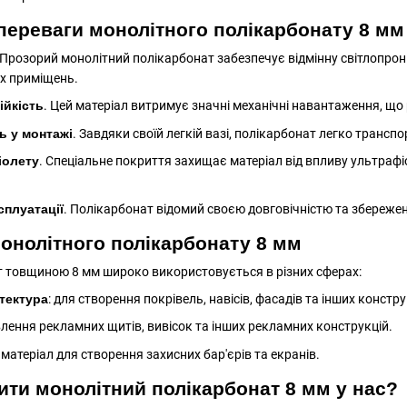
 переваги монолітного полікарбонату 8 мм
 Прозорий монолітний полікарбонат забезпечує відмінну світлопро
их приміщень.
ійкість
. Цей матеріал витримує значні механічні навантаження, що
ть у монтажі
. Завдяки своїй легкій вазі, полікарбонат легко транс
іолету
. Спеціальне покриття захищає матеріал від впливу ультрафі
сплуатації
. Полікарбонат відомий своєю довговічністю та збережен
онолітного полікарбонату 8 мм
 товщиною 8 мм широко використовується в різних сферах:
тектура
: для створення покрівель, навісів, фасадів та інших констр
влення рекламних щитів, вивісок та інших рекламних конструкцій.
 матеріал для створення захисних бар'єрів та екранів.
ити монолітний полікарбонат 8 мм у нас?