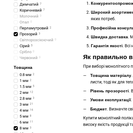
Конкурентоспромож
Димчатий
7
Коричневий
7
Широкий асортиме
Молочний
0
яких потреб.
Опал
0
Професійна консул
Перламутровий
2
Прозорий
3
Швидка доставка
. 
Світлорозсіюючий
0
Гарантія якості
. Всі
Сірий
5
Срібло
0
Як правильно в
Червоний
0
При виборі монолітного 
Товщина
0.8 мм
2
Товщина матеріалу
1 мм
2
листи, тоді як для те
1.5 мм
5
Рівень прозорості
. 
2 мм
12
2.8 мм
3
Умови експлуатації
.
3 мм
21
Бюджет
. Визначте с
4 мм
16
5 мм
8
Купити монолітний полік
6 мм
11
високу якість продукції 
8 мм
3