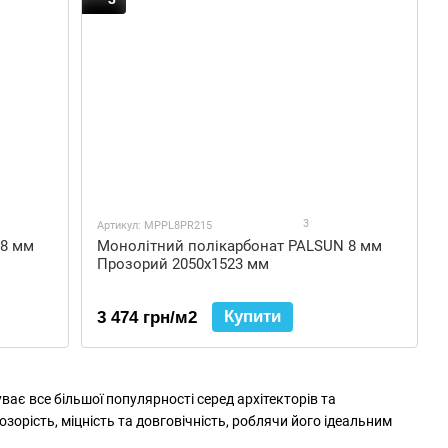
3
Артикул: MPPL8PR215
 8 мм
Монолітний полікарбонат PALSUN 8 мм
Прозорий 2050x1523 мм
Купити
3 474 грн/м2
ає все більшої популярності серед архітекторів та
зорість, міцність та довговічність, роблячи його ідеальним