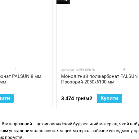
1
4
Артикул: MPPL8PR26
бонат PALSUN 8 мм
Монолітний полікарбонат PALSUN
 мм
Прозорий 2050x6100 мм
пити
Купити
3 474 грн/м2
8 мм прозорий – це високоякісний будівельний матеріал, який набув
воїм унікальним властивостям, цей матеріал забезпечує відмінну про
х проектів.