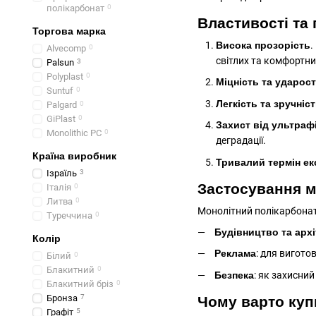
полікарбонат
0
Властивості та
Торгова марка
Висока прозорість
.
Alvecomp
0
світлих та комфортн
Palsun
3
Polyplast
0
Міцність та ударост
Suntuf
0
Легкість та зручніс
Palgard
0
GiPlast
0
Захист від ультраф
Monolithic PC
0
деградації.
Країна виробник
Тривалий термін ек
Ізраїль
3
Застосування м
Італія
0
Литва
0
Монолітний полікарбонат
Туреччина
0
Будівництво та архі
Колір
Реклама
: для вигото
Білий
0
Блакитний
0
Безпека
: як захисний
Блакитний бріз
0
Бронза
7
Чому варто куп
Графіт
5