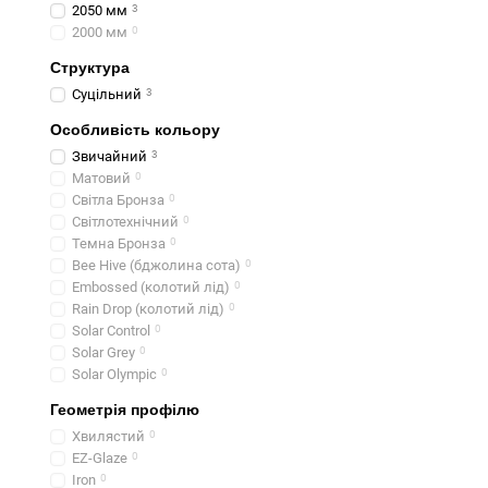
2050 мм
3
2000 мм
0
Структура
Суцільний
3
Особливість кольору
Звичайний
3
Матовий
0
Світла Бронза
0
Світлотехнічний
0
Темна Бронза
0
Bee Hive (бджолина сота)
0
Embossed (колотий лід)
0
Rain Drop (колотий лід)
0
Solar Control
0
Solar Grey
0
Solar Olympic
0
Геометрія профілю
Хвилястий
0
EZ-Glaze
0
Iron
0