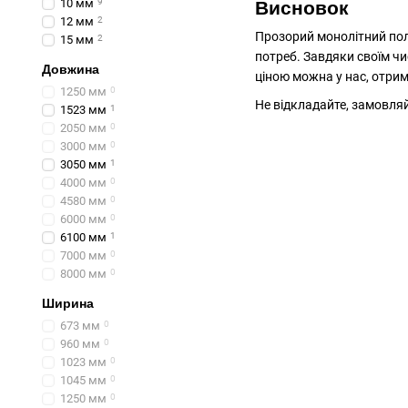
10 мм
9
Висновок
12 мм
2
Прозорий монолітний полі
15 мм
2
потреб. Завдяки своїм чи
Довжина
ціною можна у нас, отри
1250 мм
0
Не відкладайте, замовляй
1523 мм
1
2050 мм
0
3000 мм
0
3050 мм
1
4000 мм
0
4580 мм
0
6000 мм
0
6100 мм
1
7000 мм
0
8000 мм
0
Ширина
673 мм
0
960 мм
0
1023 мм
0
1045 мм
0
1250 мм
0