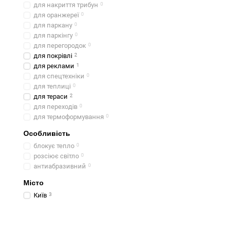
для накриття трибун
0
для оранжереї
0
для паркану
0
для паркінгу
0
для перегородок
0
для покрівлі
2
для реклами
1
для спецтехніки
0
для теплиці
0
для тераси
2
для переходів
0
для термоформування
0
Особливість
блокує тепло
0
розсіює світло
0
антиабразивний
0
Місто
Київ
3