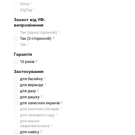
Sinus
0
ZigZag
0
Захист від УФ-
випромінення
Так (односторонній)
0
Так (2-сторонній)
3
Так
0
Гарантія
10 років
3
Застосування
для басейну
1
для веранди
1
для даху
2
для дашку
2
для захисних екранів
2
для зенітних ліхтарів
0
для зимового саду
0
для маски
зварювальника
0
для навісу
2