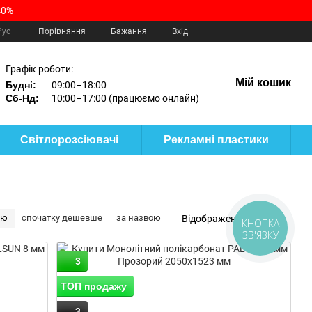
40%
Порівняння
Рус
Бажання
Вхід
Графік роботи:
Мій кошик
Будні:
09:00–18:00
Сб-Нд:
10:00–17:00 (працюємо онлайн)
Світлорозсіювачі
Рекламні пластики
тю
спочатку дешевше
за назвою
Відображення:
КНОПКА
ЗВ'ЯЗКУ
3
ТОП продажу
3