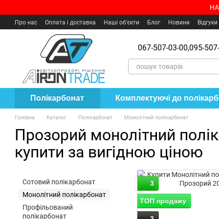
Перейти до основного контенту
НА
Про нас
Оплата і доставка
Наші об'єкти
Блог
Новини
Відгуки
Угода користувача
Де купити?
067-507-03-00,
095-507-
Полікарбонат
Комплектуючі до полікар
Головна
Каталог
Полікарбонат
Монолітний полікарбонат
Прозорий монолітний полік
купити за вигідною ціною
Сотовий полікарбонат
3
Монолітний полікарбонат
ТОП продажу
Профільований
полікарбонат
3