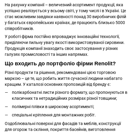
На рахунку компанії – величезний асортимент продукції, яка
успішно реалізується у всьому світі, у тому числі і в Україні. Це
стає можливим завдяки наявності понад 30 виробничих філій
у багатьох європейських країнах, де працюють близько 5000
співробітників.
У роботі фірма постійно впроваджує інноваційні технології,
приділяючи пильну увагу якості використовуваної сировини.
Продукція компанії знаходить своє застосування у різних
галузях промисловості та інших напрямах.
Що входить до портфоліо фірми Renolit?
Різні продукти та рішення, рекомендовані цією торговою
маркою – це те, що робить життя сучасної людини набагато
кращим. У каталозі основних пропозицій від бренду є:
полікарбонатні листи різного формату, що пропонуються в
класичних та нетрадиційних розмірах різної товщини;
полімерні плівки в широкому асортименті;
спеціальні кріплення для монтажних робіт.
Оздоблювальні поверхні для фасадів та меблів, конструкції
для огорож та скління, покриття басейнів, виготовлення