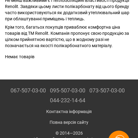
Не менш важливими є і теплоізоляційні властивості продукції
Renolit. Завдяки цьому листи полікарбонату від цього бренду
часто використовуються як додатковий утеплювальний шар
при облаштуванні приміщень і теплиць.
Крім того, багатьох покупців приваблює комфортна ціна
товарів від ТМ Renolit. Компанія пропонує свою продукцію за
цілком прийнятною вартістю, що в жодному разі не
позначається на якості полікарбонатного матеріалу.
Немає товарів
067-507-03-00
095-507-03-00
073-507-03-00
044-232-14-64
Контактна інформація
Повна версія сайту
© 2014—2026