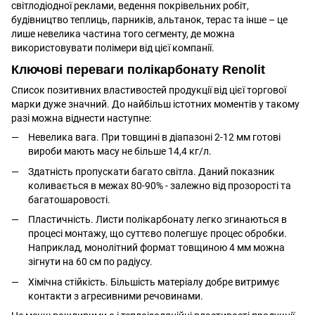
світлодіодної реклами, ведення покрівельних робіт,
будівництво теплиць, парників, альтанок, терас та інше – це
лише невелика частина того сегменту, де можна
використовувати полімери від цієї компанії.
Ключові переваги полікарбонату Renolit
Список позитивних властивостей продукції від цієї торгової
марки дуже значний. До найбільш істотних моментів у такому
разі можна віднести наступне:
Невелика вага. При товщині в діапазоні 2-12 мм готові
вироби мають масу не більше 14,4 кг/л.
Здатність пропускати багато світла. Даний показник
коливається в межах 80-90% - залежно від прозорості та
багатошаровості.
Пластичність. Листи полікарбонату легко згинаються в
процесі монтажу, що суттєво полегшує процес обробки.
Наприклад, монолітний формат товщиною 4 мм можна
зігнути на 60 см по радіусу.
Хімічна стійкість. Більшість матеріалу добре витримує
контакти з агресивними речовинами.