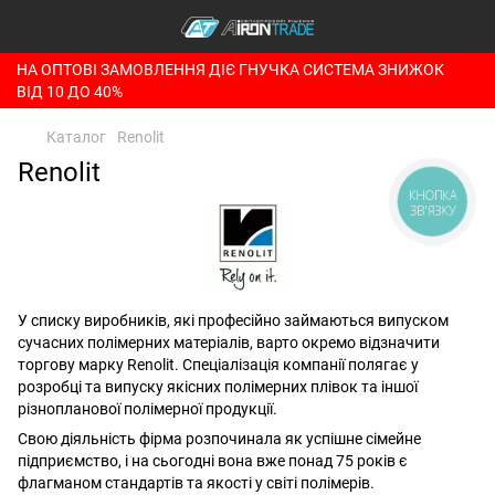
НА ОПТОВІ ЗАМОВЛЕННЯ ДІЄ ГНУЧКА СИСТЕМА ЗНИЖОК
ВІД 10 ДО 40%
Каталог
Renolit
Renolit
КНОПКА
ЗВ'ЯЗКУ
У списку виробників, які професійно займаються випуском
сучасних полімерних матеріалів, варто окремо відзначити
торгову марку Renolit. Спеціалізація компанії полягає у
розробці та випуску якісних полімерних плівок та іншої
різнопланової полімерної продукції.
Свою діяльність фірма розпочинала як успішне сімейне
підприємство, і на сьогодні вона вже понад 75 років є
флагманом стандартів та якості у світі полімерів.