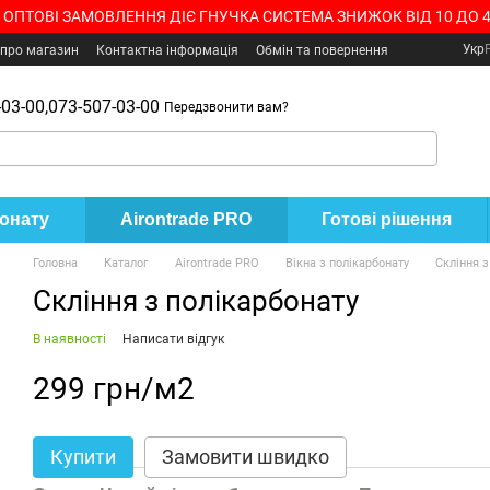
 ОПТОВІ ЗАМОВЛЕННЯ ДІЄ ГНУЧКА СИСТЕМА ЗНИЖОК ВІД 10 ДО 
Укр
 про магазин
Контактна інформація
Обмін та повернення
03-00,
073-507-03-00
Передзвонити вам?
бонату
Airontrade PRO
Готові рішення
Головна
Каталог
Airontrade PRO
Вікна з полікарбонату
Скління з
Скління з полікарбонату
В наявності
Написати відгук
299 грн/м2
Купити
Замовити швидко