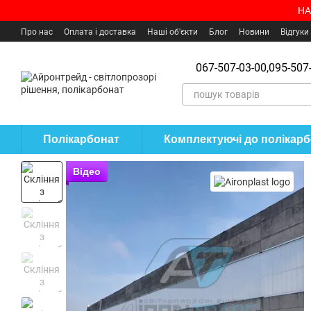
Перейти до основного контенту
НА
Про нас
Оплата і доставка
Наші об'єкти
Блог
Новини
Відгуки
Угода користувача
Де купити?
067-507-03-00,
095-507-
Полікарбонат
Комплектуючі до полікар
Відео