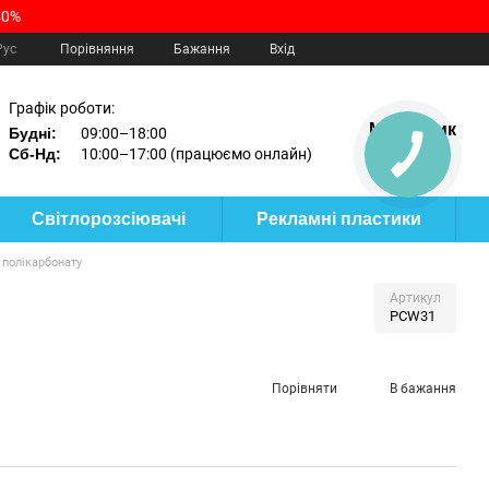
40%
Порівняння
Рус
Бажання
Вхід
Графік роботи:
Мій кошик
Будні:
09:00–18:00
Сб-Нд:
10:00–17:00 (працюємо онлайн)
КНОПКА
ЗВ'ЯЗКУ
Світлорозсіювачі
Рекламні пластики
 полікарбонату
Артикул
PCW31
Порівняти
В бажання