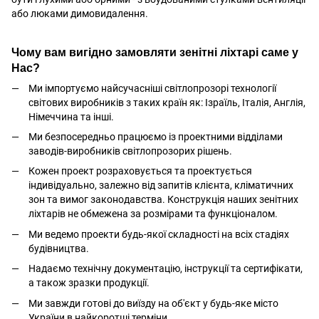
або люками димовидалення.
Чому вам вигідно замовляти зенітні ліхтарі саме у
Нас?
Ми імпортуємо найсучасніші світлопрозорі технології
світових виробників з таких країн як: Ізраїль, Італія, Англія,
Німеччина та інші.
Ми безпосередньо працюємо із проектними відділами
заводів-виробників світлопрозорих рішень.
Кожен проект розраховується та проектується
індивідуально, залежно від запитів клієнта, кліматичних
зон та вимог законодавства. Конструкція наших зенітних
ліхтарів не обмежена за розмірами та функціоналом.
Ми ведемо проекти будь-якої складності на всіх стадіях
будівництва.
Надаємо технічну документацію, інструкції та сертифікати,
а також зразки продукції.
Ми завжди готові до виїзду на об'єкт у будь-яке місто
України в найкоротші терміни.