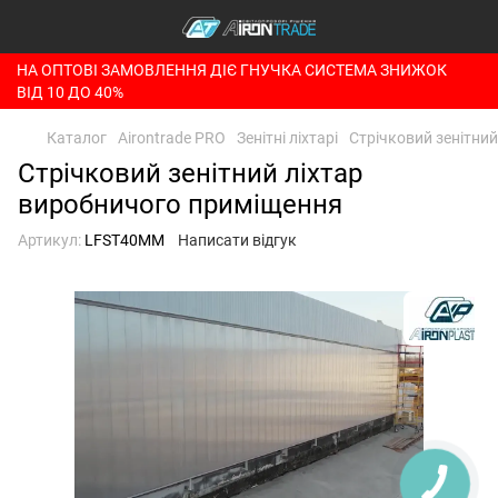
НА ОПТОВІ ЗАМОВЛЕННЯ ДІЄ ГНУЧКА СИСТЕМА ЗНИЖОК
ВІД 10 ДО 40%
Каталог
Airontrade PRO
Зенітні ліхтарі
Стрічковий зенітни
Стрічковий зенітний ліхтар
виробничого приміщення
Артикул:
LFST40MM
Написати відгук