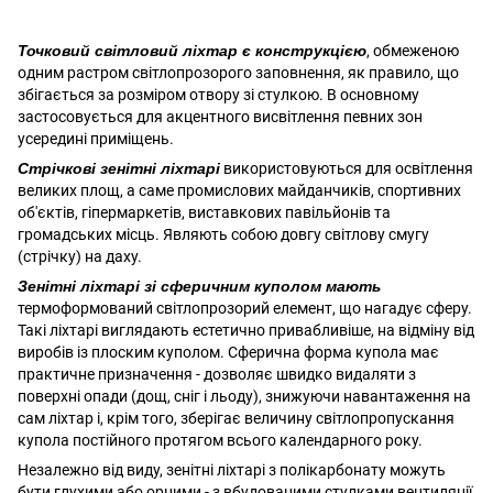
Точковий світловий ліхтар є конструкцією
, обмеженою
одним растром світлопрозорого заповнення, як правило, що
збігається за розміром отвору зі стулкою. В основному
застосовується для акцентного висвітлення певних зон
усередині приміщень.
Стрічкові зенітні ліхтарі
використовуються для освітлення
великих площ, а саме промислових майданчиків, спортивних
об'єктів, гіпермаркетів, виставкових павільйонів та
громадських місць. Являють собою довгу світлову смугу
(стрічку) на даху.
Зенітні ліхтарі зі сферичним куполом мають
термоформований світлопрозорий елемент, що нагадує сферу.
Такі ліхтарі виглядають естетично привабливіше, на відміну від
виробів із плоским куполом. Сферична форма купола має
практичне призначення - дозволяє швидко видаляти з
поверхні опади (дощ, сніг і льоду), знижуючи навантаження на
сам ліхтар і, крім того, зберігає величину світлопропускання
купола постійного протягом всього календарного року.
Незалежно від виду, зенітні ліхтарі з полікарбонату можуть
бути глухими або орними - з вбудованими стулками вентиляції