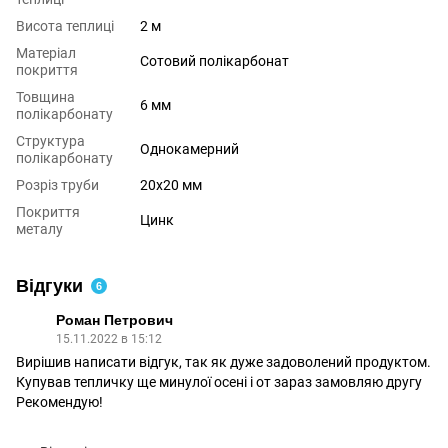
Висота теплиці
2 м
Матеріал
Сотовий полікарбонат
покриття
Товщина
6 мм
полікарбонату
Структура
Однокамерний
полікарбонату
Розріз труби
20x20 мм
Покриття
Цинк
металу
Відгуки
6
Роман Петрович
15.11.2022 в 15:12
Вирішив написати відгук, так як дуже задоволений продуктом.
Купував тепличку ще минулої осені і от зараз замовляю другу
Рекомендую!