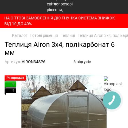
НА ОПТОВІ ЗАМОВЛЕННЯ ДІЄ ГНУЧКА СИСТЕМА ЗНИЖОК
ВІД 10 ДО 40%
Каталог
Готові рішення
Теплиці
Теплиця Airon 3x4, поліка
Теплиця Airon 3x4, полікарбонат 6
мм
Артикул:
AIRON34SP6
6 відгуків
Розпродаж
5
5