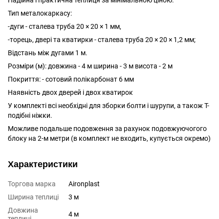
Тип металокаркасу:
-дуги - сталева труба 20 × 20 × 1 мм,
-торець, двері та кватирки - сталева труба 20 × 20 × 1,2 мм;
Відстань між дугами 1 м.
Розміри (м): довжина - 4 м ширина - 3 м висота - 2 м
Покриття: - сотовий полікарбонат 6 мм
Наявність двох дверей і двох кватирок
У комплекті всі необхідні для зборки болти і шурупи, а також Т-
подібні ніжки.
Можливе подальше подовження за рахунок подовжуючогого
блоку на 2-м метри (в комплект не входить, купується окремо)
Характеристики
Торгова марка
Aironplast
Ширина теплиці
3 м
Довжина
4 м
теплиці