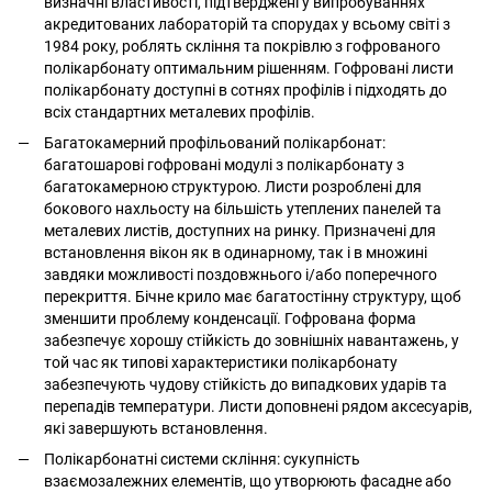
визначні властивості, підтверджені у випробуваннях
акредитованих лабораторій та спорудах у всьому світі з
1984 року, роблять скління та покрівлю з гофрованого
полікарбонату оптимальним рішенням. Гофровані листи
полікарбонату доступні в сотнях профілів і підходять до
всіх стандартних металевих профілів.
Багатокамерний профільований полікарбонат:
багатошарові гофровані модулі з полікарбонату з
багатокамерною структурою. Листи розроблені для
бокового нахльосту на більшість утеплених панелей та
металевих листів, доступних на ринку. Призначені для
встановлення вікон як в одинарному, так і в множині
завдяки можливості поздовжнього і/або поперечного
перекриття. Бічне крило має багатостінну структуру, щоб
зменшити проблему конденсації. Гофрована форма
забезпечує хорошу стійкість до зовнішніх навантажень, у
той час як типові характеристики полікарбонату
забезпечують чудову стійкість до випадкових ударів та
перепадів температури. Листи доповнені рядом аксесуарів,
які завершують встановлення.
Полікарбонатні системи скління: сукупність
взаємозалежних елементів, що утворюють фасадне або