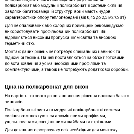
полікарбонат або модульні полікарбонатні системи скління.
Завдяки багатокамерній структурі вони мають чудові
характеристики опору теплопередачі (від 0,45 до 2,5 м2°С/Вт)
Для не опалюваних або холодних приміщень рекомендуємо
використовувати профільований полікарбонат. Він
відрізняється високим пропусканням світла та високою
герметичністю.
Монтаж даних рішень не потребує спеціальних навичок та
підйомної техніки. Панелі поставляються на об'єкт готовими
до встановлення з усіма необхідними профілями та
комплектуючими, а також не потребують додаткової обробки.
Ціна на полікарбонат для вікон
На вартість готового до встановлення рішення впливає багато
чинників.
Полікарбонатні листи та модульні полікарбонатні системи
скління комплектуються алюмінієвими профілями,
ущільнювачами, спеціальними шайбами ​​та стрічками.
Для детального розрахунку всіх необхідних для монтажу