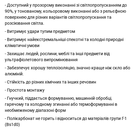
- Доступний у прозорому виконанні зі світлопропусканням до
90%, у тонованому, кольоровому виконанні або з рельєфною
поверхнею для різних варіантів світлопропускання та
розсіювання світла.
- Витримує удари тупим предметом
- Витримує найекстремальніші спекотні та холодні природні
кліматичні умови
- Захищає людей, рослини, меблі та інші предмети від
ультрафіолетового випромінювання
- Забезпечує хорошу теплоізоляцію, значно краще ніж скло або
алюміній.
- Стійкість до різних хімічних та інших речовин
- Простота монтажу
- Гнучкий, піддається формуванню, машинній обробці,
гарячому та холодному згинанні або термоформуванні в
необмеженому діапазоні форм
- Полікарбонат не горить і відноситься до матеріалів групи Г-1
(Bs1d0)