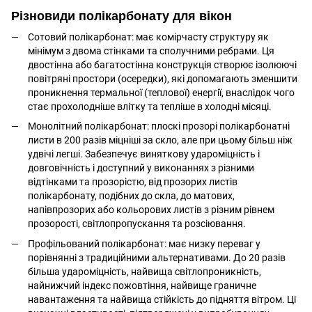
Різновиди полікарбонату для вікон
Сотовий полікарбонат: має комірчасту структуру як
мінімум з двома стінками та сполучними ребрами. Ця
двостінна або багатостінна конструкція створює ізолюючі
повітряні простори (осередки), які допомагають зменшити
проникнення термальної (теплової) енергії, внаслідок чого
стає прохолодніше влітку та тепліше в холодні місяці.
Монолітний полікарбонат: плоскі прозорі полікарбонатні
листи в 200 разів міцніші за скло, але при цьому більш ніж
удвічі легші. Забезпечує виняткову удароміцність і
довговічність і доступний у виконаннях з різними
відтінками та прозорістю, від прозорих листів
полікарбонату, подібних до скла, до матових,
напівпрозорих або кольорових листів з різним рівнем
прозорості, світлопропускання та розсіювання.
Профільований полікарбонат: має низку переваг у
порівнянні з традиційними альтернативами. До 20 разів
більша удароміцність, найвища світлопроникність,
найнижчий індекс пожовтіння, найвище граничне
навантаження та найвища стійкість до підняття вітром. Ці