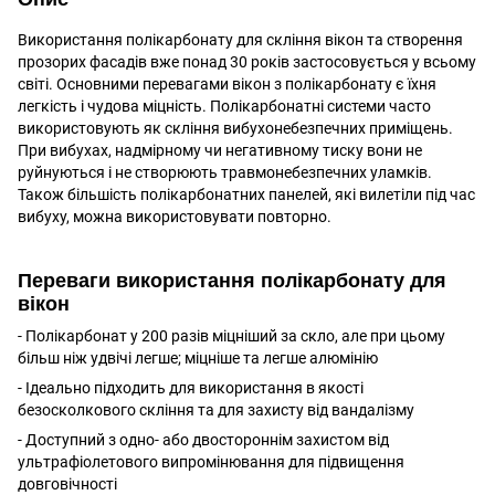
Використання полікарбонату для скління вікон та створення
прозорих фасадів вже понад 30 років застосовується у всьому
світі. Основними перевагами вікон з полікарбонату є їхня
легкість і чудова міцність. Полікарбонатні системи часто
використовують як скління вибухонебезпечних приміщень.
При вибухах, надмірному чи негативному тиску вони не
руйнуються і не створюють травмонебезпечних уламків.
Також більшість полікарбонатних панелей, які вилетіли під час
вибуху, можна використовувати повторно.
Переваги використання полікарбонату для
вікон
- Полікарбонат у 200 разів міцніший за скло, але при цьому
більш ніж удвічі легше; міцніше та легше алюмінію
- Ідеально підходить для використання в якості
безосколкового скління та для захисту від вандалізму
- Доступний з одно- або двостороннім захистом від
ультрафіолетового випромінювання для підвищення
довговічності