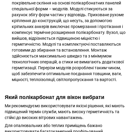
покрівельне скління на основі полікарбонатних панелей
спеціальної форми – модулів. Модулі стикуються за
рахунок збігу форм частин у відповідь. Приховане рухоме
кріплення до конструкцій, що несуть, за допомогою
кріпильних анкерів виключає промерзання і протікання і
компенсує термічне розширення полікарбонату. Вузол, що
вийшов, відрізняється підвищеною міцністю і
герметичністю. Модулі та комплектуючі поставляються
готовими до збирання та встановлення. Монтаж
здійснюється максимально швидко та з мінімумом
технологічних операцій, а стики не вимагають додаткової
герметизації. Перерізи модулів розроблені таким чином,
щоб забезпечити оптимальне поєднання товщини, ваги,
міцності, теплоізоляції, світлопропускання та вартості.
Який полікарбонат для вікон вибрати
Ми рекомендуємо використовувати якісні рішення, які мають
підвищений термін служби, мають високу герметичність та
стійкі до високих вітрових навантажень.
Для опалювальних або теплих приміщень бажано
використовувати багатокамерний профільований