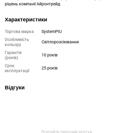
рішень компанії Айронтрейд.
Характеристики
Торгова марка
SystemPIU
Особливість
Світлорозсіювання
кольору
Гарантія
10 років
(років)
Срок
25 років
експлуатації
Відгуки
Додайте перший відгук