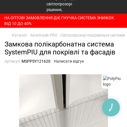
НА ОПТОВІ ЗАМОВЛЕННЯ ДІЄ ГНУЧКА СИСТЕМА ЗНИЖОК
ВІД 10 ДО 40%
Каталог
Airontrade PRO
Світлопрозорі покрівельні системи
Замкова полікарбонатна система
SystemPIU для покрівлі та фасадів
Артикул:
MSPPSY121620
Написати відгук
КНОПКА
ЗВ'ЯЗКУ