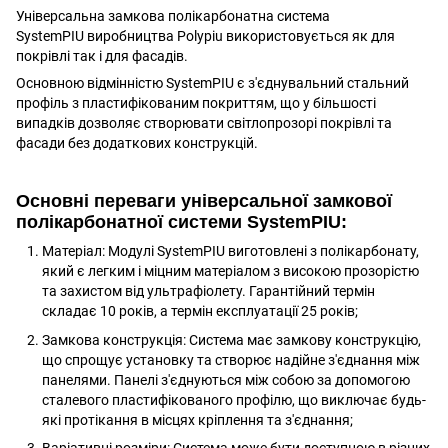
Універсальна замкова полікарбонатна система
SystemPIU виробництва Polypiu використовується як для
покрівлі так і для фасадів.
Основною відмінністю SystemPIU є з'єднувальний стальний
профіль з пластифікованим покриттям, що у більшості
випадків дозволяє створювати світлопрозорі покрівлі та
фасади без додаткових конструкцій.
Основні переваги універсальної замкової
полікарбонатної системи SystemPIU:
Матеріал: Модулі SystemPIU виготовлені з полікарбонату,
який є легким і міцним матеріалом з високою прозорістю
та захистом від ультрафіолету. Гарантійний термін
складає 10 років, а термін експлуатації 25 років;
Замкова конструкція: Система має замкову конструкцію,
що спрощує установку та створює надійне з'єднання між
панелями. Панелі з'єднуються між собою за допомогою
сталевого пластифікованого профілю, що виключає будь-
які протікання в місцях кріплення та з'єднання;
Варіативні розміри: Система може бути доступною в різних