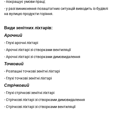
- покращує умови праці;
- у разі виникнення позаштатних ситуацій виводить із будівлі
на вулицю продукти горіння.
Види зенітних ліхтарів:
Арочний
- Глухі арочні ліхтарі
- Арочні ліхтарі зі створками вентиляції
- Арочні ліхтарі зі створками димовидалення
Точковий
- Розпашні точкові зенітні ліхтарі
- Глухі точкові зенітні ліхтарі
Стрічковий
- Глухі стрічкові зенітні ліхтарі
- Стрічкові ліхтарі зі створками димовидалення
- Стрічкові ліхтарі зі створками вентиляції