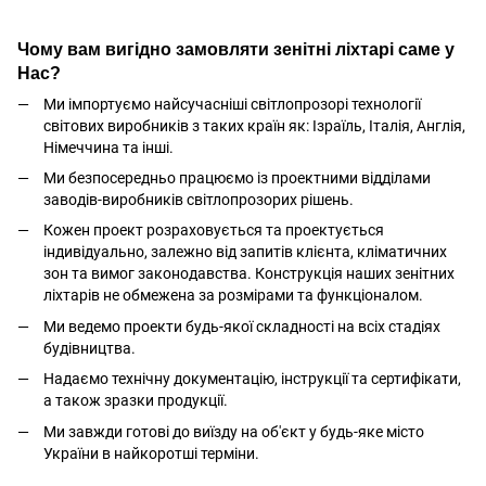
Чому вам вигідно замовляти зенітні ліхтарі саме у
Нас?
Ми імпортуємо найсучасніші світлопрозорі технології
світових виробників з таких країн як: Ізраїль, Італія, Англія,
Німеччина та інші.
Ми безпосередньо працюємо із проектними відділами
заводів-виробників світлопрозорих рішень.
Кожен проект розраховується та проектується
індивідуально, залежно від запитів клієнта, кліматичних
зон та вимог законодавства. Конструкція наших зенітних
ліхтарів не обмежена за розмірами та функціоналом.
Ми ведемо проекти будь-якої складності на всіх стадіях
будівництва.
Надаємо технічну документацію, інструкції та сертифікати,
а також зразки продукції.
Ми завжди готові до виїзду на об'єкт у будь-яке місто
України в найкоротші терміни.