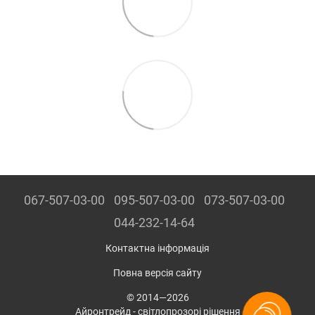
067-507-03-00
095-507-03-00
073-507-03-00
044-232-14-64
Контактна інформація
Повна версія сайту
© 2014—2026
Айронтрейд - світлопрозорі рішення