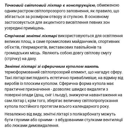
Точковий світловий ліхтар є конструкцією
, обмеженою
одним растром світлопрозорого заповнення, як правило, що
збігається за розміром отвору зі стулкою. В основному
застосовується для акцентного висвітлення певних зон
усередині приміщень.
Стрічкові зенітні ліхтарі
використовуються для освітлення
великих площ, а саме промислових майданчиків, спортивних
об'єктів, гіпермаркетів, виставкових павільйонів та
громадських місць. Являють собою довгу світлову смугу
(стрічку) на даху.
Зенітні ліхтарі зі сферичним куполом мають
термоформований світлопрозорий елемент, що нагадує сферу.
Такі ліхтарі виглядають естетично привабливіше, на відміну від
виробів із плоским куполом. Сферична форма купола має
практичне призначення - дозволяє швидко видаляти з
поверхні опади (дощ, сніг і льоду), знижуючи навантаження на
сам ліхтар і, крім того, зберігає величину світлопропускання
купола постійного протягом всього календарного року.
Незалежно від виду, зенітні ліхтарі з полікарбонату можуть
бути глухими або орними - з вбудованими стулками вентиляції
або люками димовидалення.