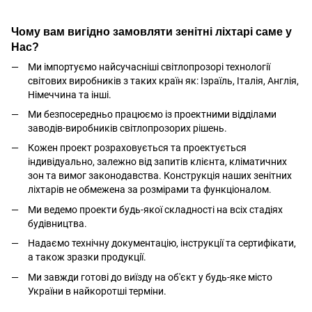
Чому вам вигідно замовляти зенітні ліхтарі саме у
Нас?
Ми імпортуємо найсучасніші світлопрозорі технології
світових виробників з таких країн як: Ізраїль, Італія, Англія,
Німеччина та інші.
Ми безпосередньо працюємо із проектними відділами
заводів-виробників світлопрозорих рішень.
Кожен проект розраховується та проектується
індивідуально, залежно від запитів клієнта, кліматичних
зон та вимог законодавства. Конструкція наших зенітних
ліхтарів не обмежена за розмірами та функціоналом.
Ми ведемо проекти будь-якої складності на всіх стадіях
будівництва.
Надаємо технічну документацію, інструкції та сертифікати,
а також зразки продукції.
Ми завжди готові до виїзду на об'єкт у будь-яке місто
України в найкоротші терміни.