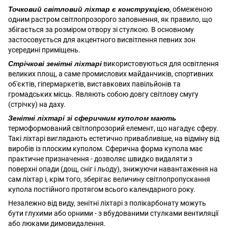
Точковий світловий ліхтар є конструкцією
, обмеженою
одним растром світлопрозорого заповнення, як правило, що
збігається за розміром отвору зі стулкою. В основному
застосовується для акцентного висвітлення певних зон
усередині приміщень.
Стрічкові зенітні ліхтарі
використовуються для освітлення
великих площ, а саме промислових майданчиків, спортивних
об'єктів, гіпермаркетів, виставкових павільйонів та
громадських місць. Являють собою довгу світлову смугу
(стрічку) на даху.
Зенітні ліхтарі зі сферичним куполом мають
термоформований світлопрозорий елемент, що нагадує сферу.
Такі ліхтарі виглядають естетично привабливіше, на відміну від
виробів із плоским куполом. Сферична форма купола має
практичне призначення - дозволяє швидко видаляти з
поверхні опади (дощ, сніг і льоду), знижуючи навантаження на
сам ліхтар і, крім того, зберігає величину світлопропускання
купола постійного протягом всього календарного року.
Незалежно від виду, зенітні ліхтарі з полікарбонату можуть
бути глухими або орними - з вбудованими стулками вентиляції
або люками димовидалення.