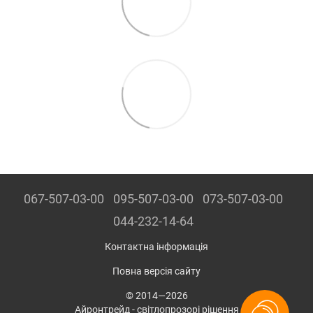
067-507-03-00
095-507-03-00
073-507-03-00
044-232-14-64
Контактна інформація
Повна версія сайту
© 2014—2026
Айронтрейд - світлопрозорі рішення