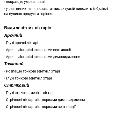
- покращує умови праці;
- у разі виникнення позаштатних ситуацій виводить із будівлі
на вулицю продукти горіння.
Види зенітних ліхтарів:
Арочний
- Глухі арочні ліхтарі
- Арочні ліхтарі зі створками вентиляції
- Арочні ліхтарі зі створками димовидалення
Точковий
- Розпашні точкові зенітні ліхтарі
- Глухі точкові зенітні ліхтарі
Стрічковий
- Глухі стрічкові зенітні ліхтарі
- Стрічкові ліхтарі зі створками димовидалення
- Стрічкові ліхтарі зі створками вентиляції