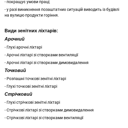
- покращує умови праці;
- у разі виникнення позаштатних ситуацій виводить із будівлі
на вулицю продукти горіння.
Види зенітних ліхтарів:
Арочний
- Глухі арочні ліхтарі
- Арочні ліхтарі зі створками вентиляції
- Арочні ліхтарі зі створками димовидалення
Точковий
- Розпашні точкові зенітні ліхтарі
- Глухі точкові зенітні ліхтарі
Стрічковий
- Глухі стрічкові зенітні ліхтарі
- Стрічкові ліхтарі зі створками димовидалення
- Стрічкові ліхтарі зі створками вентиляції