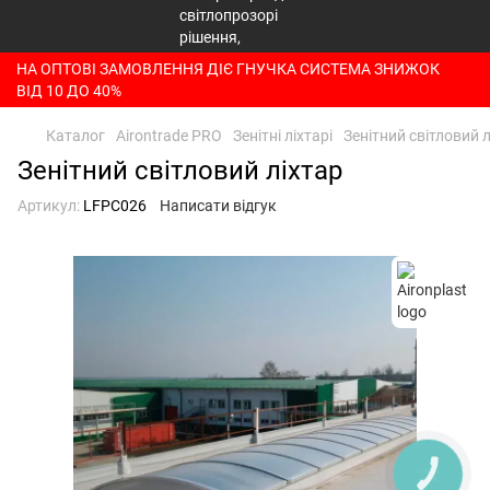
НА ОПТОВІ ЗАМОВЛЕННЯ ДІЄ ГНУЧКА СИСТЕМА ЗНИЖОК
ВІД 10 ДО 40%
Каталог
Airontrade PRO
Зенітні ліхтарі
Зенітний світловий 
Зенітний світловий ліхтар
Артикул:
LFPC026
Написати відгук
КНОПКА
ЗВ'ЯЗКУ