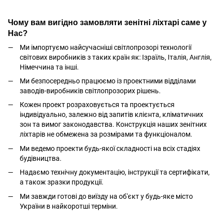
Чому вам вигідно замовляти зенітні ліхтарі саме у
Нас?
Ми імпортуємо найсучасніші світлопрозорі технології
світових виробників з таких країн як: Ізраїль, Італія, Англія,
Німеччина та інші.
Ми безпосередньо працюємо із проектними відділами
заводів-виробників світлопрозорих рішень.
Кожен проект розраховується та проектується
індивідуально, залежно від запитів клієнта, кліматичних
зон та вимог законодавства. Конструкція наших зенітних
ліхтарів не обмежена за розмірами та функціоналом.
Ми ведемо проекти будь-якої складності на всіх стадіях
будівництва.
Надаємо технічну документацію, інструкції та сертифікати,
а також зразки продукції.
Ми завжди готові до виїзду на об'єкт у будь-яке місто
України в найкоротші терміни.