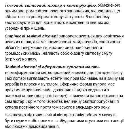
Точковий світловий ліхтар є конструкцією
, обмеженою
одним растром світлопрозорого заповнення, як правило, що
збігається за розміром отвору зі стулкою. В основному
застосовується для акцентного висвітлення певних зон
усередині приміщень.
Стрічкові зенітні ліхтарі
використовуються для освітлення
великих площ, а саме промислових майданчиків, спортивних
об'єктів, гіпермаркетів, виставкових павільйонів та
громадських місць. Являють собою довгу світлову смугу
(стрічку) на даху.
Зенітні ліхтарі зі сферичним куполом мають
термоформований світлопрозорий елемент, що нагадує сферу.
Такі ліхтарі виглядають естетично привабливіше, на відміну від
виробів із плоским куполом. Сферична форма купола має
практичне призначення - дозволяє швидко видаляти з
поверхні опади (дощ, сніг і льоду), знижуючи навантаження на
сам ліхтар і, крім того, зберігає величину світлопропускання
купола постійного протягом всього календарного року.
Незалежно від виду, зенітні ліхтарі з полікарбонату можуть
бути глухими або орними - з вбудованими стулками вентиляції
або люками димовидалення.