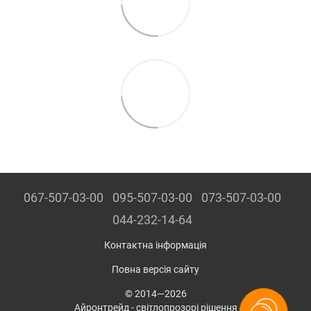
067-507-03-00
095-507-03-00
073-507-03-00
044-232-14-64
Контактна інформація
Повна версія сайту
© 2014—2026
Айронтрейд - світлопрозорі рішення