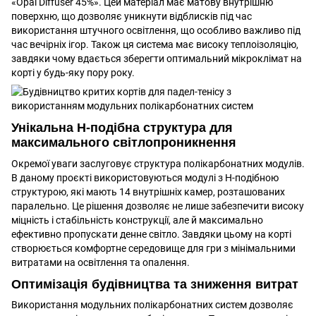
«Opal Diffuser 45%». Цей матеріал має матову внутрішню
поверхню, що дозволяє уникнути відблисків під час
використання штучного освітлення, що особливо важливо під
час вечірніх ігор. Також ця система має високу теплоізоляцію,
завдяки чому вдається зберегти оптимальний мікроклімат на
корті у будь-яку пору року.
Унікальна Н-подібна структура для
максимального світлопроникнення
Окремої уваги заслуговує структура полікарбонатних модулів.
В даному проєкті використовуються модулі з Н-подібною
структурою, які мають 14 внутрішніх камер, розташованих
паралельно. Це рішення дозволяє не лише забезпечити високу
міцність і стабільність конструкції, але й максимально
ефективно пропускати денне світло. Завдяки цьому на корті
створюється комфортне середовище для гри з мінімальними
витратами на освітлення та опалення.
Оптимізація будівництва та зниження витрат
Використання модульних полікарбонатних систем дозволяє