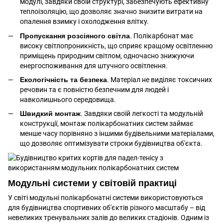
модулі, завдяки своїй структурі, забезпечують ефективну
теплоізоляцію, що дозволяє значно знизити витрати на
опалення взимку і охолодження влітку.
Пропускання розсіяного світла
. Полікарбонат має
високу світлопроникність, що сприяє кращому освітленню
приміщень природним світлом, одночасно знижуючи
енергоспоживання для штучного освітлення.
Екологічність та безпека
. Матеріал не виділяє токсичних
речовин та є повністю безпечним для людей і
навколишнього середовища.
Швидкий монтаж
. Завдяки своїй легкості та модульній
конструкції, монтаж полікарбонатних систем займає
менше часу порівняно з іншими будівельними матеріалами,
що дозволяє оптимізувати строки будівництва об'єкта.
Модульні системи у світовій практиці
У світі модульні полікарбонатні системи використовуються
для будівництва спортивних об'єктів різного масштабу – від
невеликих тренувальних залів до великих стадіонів. Одним із