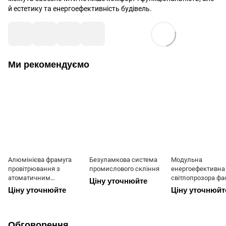
й естетику та енергоефективність будівель.
Ми рекомендуємо
Алюмінієва фрамуга
Безуламкова система
Модульна
провітрювання з
промислового скління
енергоефективна
атоматичним
світлопрозора фа
Ціну уточнюйте
відкриванням
система WALL
Ціну уточнюйте
Ціну уточнюйт
Обговорення