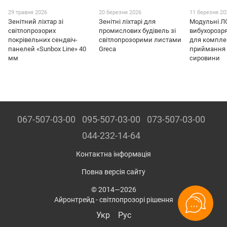
29 травня 2026
20 березня 2026
11 березня 20
Зенітний ліхтар зі
Зенітні ліхтарі для
Модульні Л
світлопрозорих
промислових будівель зі
вибухорозря
покрівельних сендвіч-
світлопрозорими листами
для компле
панелей «Sunbox Line» 40
Greca
приймання 
мм
сировини
067-507-03-00
095-507-03-00
073-507-03-00
044-232-14-64
Контактна інформація
Повна версія сайту
© 2014—2026
Айронтрейд - світлопрозорі рішення
Укр
Рус