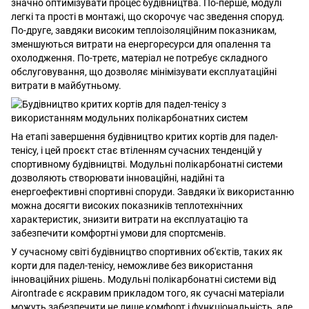
значно оптимізувати процес будівництва. По-перше, модулі
легкі та прості в монтажі, що скорочує час зведення споруд.
По-друге, завдяки високим теплоізоляційним показникам,
зменшуються витрати на енергоресурси для опалення та
охолодження. По-третє, матеріал не потребує складного
обслуговування, що дозволяє мінімізувати експлуатаційні
витрати в майбутньому.
На етапі завершення будівництво критих кортів для падел-
тенісу, і цей проєкт стає втіленням сучасних тенденцій у
спортивному будівництві. Модульні полікарбонатні системи
дозволяють створювати інноваційні, надійні та
енергоефективні спортивні споруди. Завдяки їх використанню
можна досягти високих показників теплотехнічних
характеристик, знизити витрати на експлуатацію та
забезпечити комфортні умови для спортсменів.
У сучасному світі будівництво спортивних об'єктів, таких як
корти для падел-тенісу, неможливе без використання
інноваційних рішень. Модульні полікарбонатні системи від
Airontrade є яскравим прикладом того, як сучасні матеріали
можуть забезпечити не лише комфорт і функціональність, але