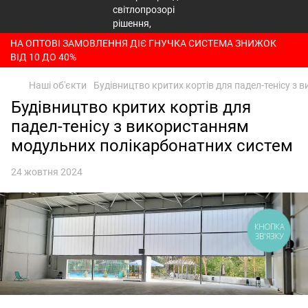
НА ОПТОВІ ЗАМОВЛЕННЯ ДІЄ ГНУЧКА СИСТЕМА ЗНИЖОК
ВІД 10 ДО 40%
Наші об'єкти
Будівництво критих кортів для падел-тенісу з
Будівництво критих кортів для
падел-тенісу з використанням
модульних полікарбонатних систем
24 жовтня 2024
КНОПКА
ЗВ'ЯЗКУ