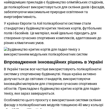
найвідоміших прикладів є будівництво олімпійських стадіонів,
де полікарбонат використовується для скління дахів і фасадів,
забезпечуючи максимальне природне освітлення та
енергоефективність.
У країнах Європи та Азії полікарбонатні системи стали
стандартом у будівництві критих тенісних кортів, футбольних
полів і басейнів. Це матеріал, який ідеально підходить для
створення сучасних спортивних комплексів, адаптованих до
різних кліматичних умов.
Впровадження інноваційних рішень в Україні
В Україні також все частіше використовують полікарбонатні
системи у спортивному будівництві. Наша країна активно
долучається до світових стандартів, використовуючи
інноваційні матеріали для створення сучасних спортивних
об'єктів. Прикладом є будівництво критих кортів для падел-
тенісу, яке зараз завершуються.
Особливістю цього проєкту є використання системи скління
фасаду з полікарбонатних модулів товщиною 40 мм у кольорі