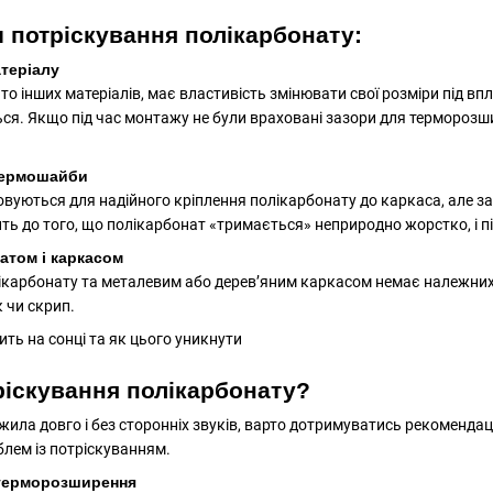
 потріскування полікарбонату:
теріалу
ато інших матеріалів, має властивість змінювати свої розміри під в
ся. Якщо під час монтажу не були враховані зазори для терморозш
термошайби
вуються для надійного кріплення полікарбонату до каркаса, але 
ить до того, що полікарбонат «тримається» неприродно жорстко, і 
атом і каркасом
карбонату та металевим або дерев’яним каркасом немає належних у
 чи скрип.
ріскування полікарбонату?
ила довго і без сторонніх звуків, варто дотримуватись рекомендац
лем із потріскуванням.
терморозширення