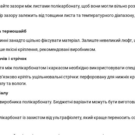
айте зазори між листами полікарбонату, щоб вони могли вільно ро
 зазору залежить від товщини листа та температурного діапазону,
а термошайб
нні занадто щільно фіксувати матеріал. Залиште невеликий люфт, щ
е якісні кріплення, рекомендовані виробником.
ів і стрічок
я між полікарбонатом і каркасом необхідно використовувати спеціа
ов’язково кріпіть ущільнювальні стрічки: перфоровану для нижніх кра
лу та вологи.
іалу
 виробника полікарбонату. Бюджетні варіанти можуть бути виготовле
ікарбонат із захистом від ультрафіолету, який краще переносить 