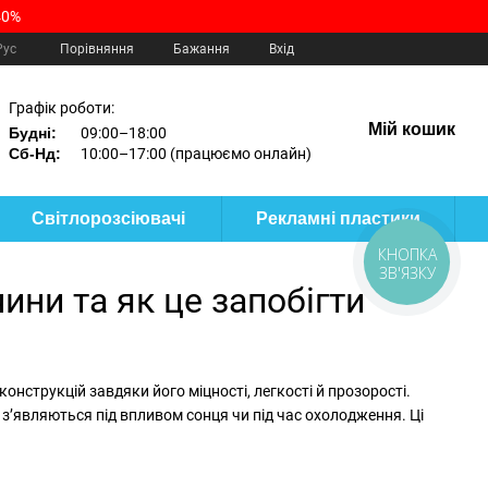
40%
Порівняння
Рус
Бажання
Вхід
Графік роботи:
Мій кошик
Будні:
09:00–18:00
Сб-Нд:
10:00–17:00 (працюємо онлайн)
Світлорозсіювачі
Рекламні пластики
КНОПКА
ЗВ'ЯЗКУ
ини та як це запобігти
онструкцій завдяки його міцності, легкості й прозорості.
і з’являються під впливом сонця чи під час охолодження. Ці