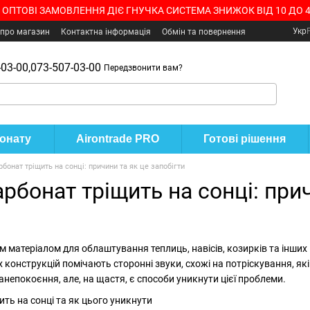
 ОПТОВІ ЗАМОВЛЕННЯ ДІЄ ГНУЧКА СИСТЕМА ЗНИЖОК ВІД 10 ДО 
Укр
 про магазин
Контактна інформація
Обмін та повернення
03-00,
073-507-03-00
Передзвонити вам?
бонату
Airontrade PRO
Готові рішення
бонат тріщить на сонці: причини та як це запобігти
рбонат тріщить на сонці: прич
 матеріалом для облаштування теплиць, навісів, козирків та інших к
 конструкцій помічають сторонні звуки, схожі на потріскування, як
непокоєння, але, на щастя, є способи уникнути цієї проблеми.