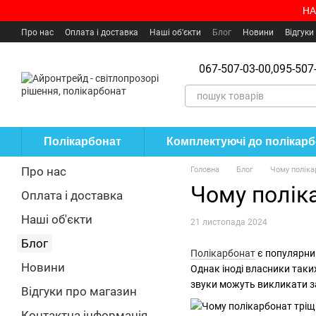
Перейти до основного контенту
НА
Про нас
Оплата і доставка
Наші об'єкти
Блог
Новини
Відгуки
Угода користувача
Де купити?
067-507-03-00,
095-507-
Полікарбонат
Комплектуючі до полікар
Про нас
Головна
Блог
Чому полікар
Чому поліка
Оплата і доставка
Наші об'єкти
21 листопада 2024
Блог
Полікарбонат
є популярним
Новини
Однак іноді власники таких
звуки можуть викликати за
Відгуки про магазин
Контактна інформація