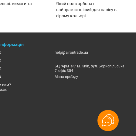
ельні: вимоги та
Який полікарбонат
найпрактичніший для навісу в
сірому кольорі
 інформація
0
help@airontrade.ua
0
БЦ "АрмТеК" м. Київ, вул. Бориспільська
0
7, офіс 354
4
Мапа проїзду
и вам?
ежах