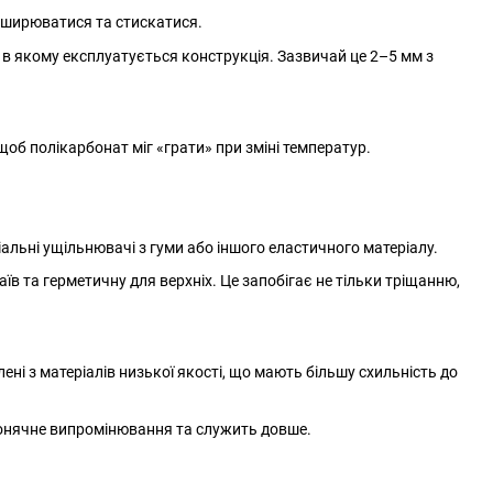
зширюватися та стискатися.
 в якому експлуатується конструкція. Зазвичай це 2–5 мм з
об полікарбонат міг «грати» при зміні температур.
льні ущільнювачі з гуми або іншого еластичного матеріалу.
їв та герметичну для верхніх. Це запобігає не тільки тріщанню,
ні з матеріалів низької якості, що мають більшу схильність до
сонячне випромінювання та служить довше.