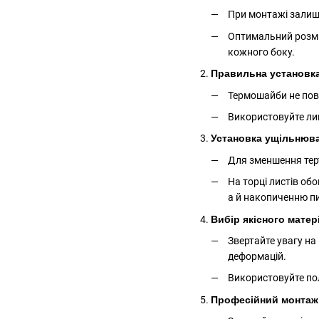
При монтажі залиш
Оптимальний розмір
кожного боку.
Правильна установк
Термошайби не пови
Використовуйте лиш
Установка ущільнювач
Для зменшення терт
На торці листів об
а й накопиченню пи
Вибір якісного матер
Звертайте увагу на
деформацій.
Використовуйте пол
Професійний монтаж