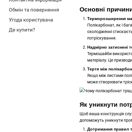
Основні причини
Обмін та повернення
Терморозширення ма
Угода користувача
Полікарбонат, як і баг
Де купити?
охолодженні стискаєть
потріскування.
Надмірно затиснені 
Термошайби використо
матеріалу. Це призвод
Тертя між полікарбон
Якщо між листами полі
може створювати тріск
Як уникнути пот
Щоб ваша конструкція служ
допоможуть уникнути проб
Дотримання правил 