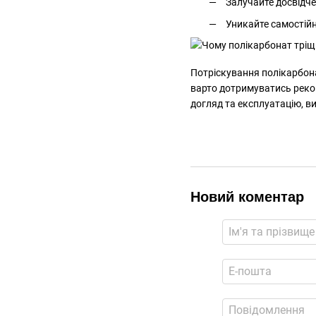
Залучайте досвідче
Уникайте самостійн
Потріскування полікарбона
варто дотримуватись реко
догляд та експлуатацію, в
Новий коментар