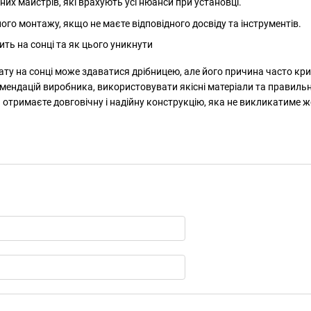
них майстрів, які врахують усі нюанси при установці.
ого монтажу, якщо не маєте відповідного досвіду та інструментів.
ту на сонці може здаватися дрібницею, але його причина часто кри
мендацій виробника, використовувати якісні матеріали та правиль
и отримаєте довговічну і надійну конструкцію, яка не викликатиме 