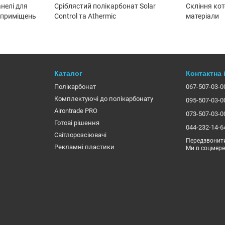
анелі для
Сріблястий полікарбонат Solar
Скління кот
 приміщень
Control та Athermic
матеріали
Каталог
Контактна
Полікарбонат
067-507-03-0
Комплектуючі до полікарбонату
095-507-03-0
Airontrade PRO
073-507-03-0
Готові рішення
044-232-14-6
Світлорозсіювачі
Передзвонит
Рекламні пластики
Ми в соцмер