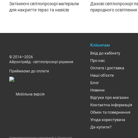
Затіняючі світлопрозорі матеріали
Дахові світлопрозорі п
для накриття терас та навісів
природного освітлення
Клієнтам
Вхід до кабінету
© 2014—2026
Про нас
Айронтрейд - світлопрозорі рішення
Оплата і доставка
Приймаємо до оплати
Наші об'єкти
Блог
Новини
Мобільна версія
Відгуки про магазин
Контактна інформація
Обмін та повернення
Угода користувача
Де купити?
Інтернет-магазин створений з Хорошоп