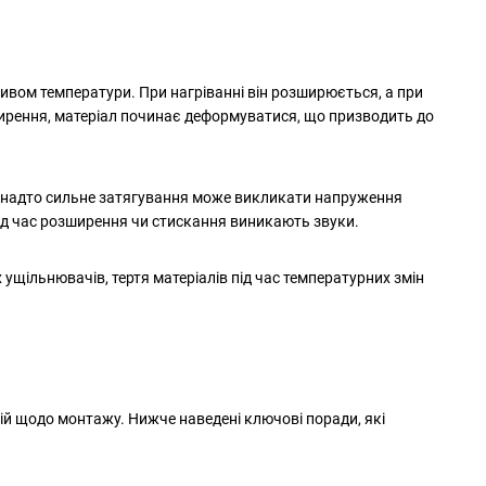
пливом температури. При нагріванні він розширюється, а при
ирення, матеріал починає деформуватися, що призводить до
занадто сильне затягування може викликати напруження
під час розширення чи стискання виникають звуки.
щільнювачів, тертя матеріалів під час температурних змін
ій щодо монтажу. Нижче наведені ключові поради, які