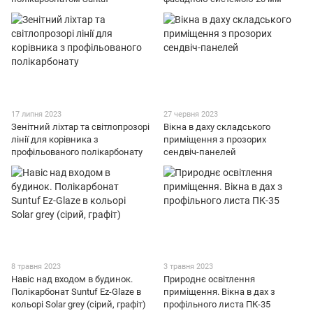
17 липня 2023
27 червня 2023
Зенітний ліхтар та світлопрозорі
Вікна в даху складського
лінії для корівника з
приміщення з прозорих
профільованого полікарбонату
сендвіч-панелей
8 травня 2023
3 травня 2023
Навіс над входом в будинок.
Природнє освітлення
Полікарбонат Suntuf Ez-Glaze в
приміщення. Вікна в дах з
кольорі Solar grey (сірий, графіт)
профільного листа ПК-35