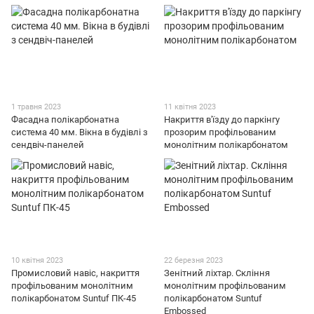
1 травня 2023
11 квітня 2023
Фасадна полікарбонатна
Накриття в'їзду до паркінгу
система 40 мм. Вікна в будівлі з
прозорим профільованим
сендвіч-панелей
монолітним полікарбонатом
10 квітня 2023
22 березня 2023
Промисловий навіс, накриття
Зенітний ліхтар. Скління
профільованим монолітним
монолітним профільованим
полікарбонатом Suntuf ПК-45
полікарбонатом Suntuf
Embossed