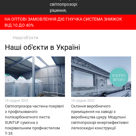
НА ОПТОВІ ЗАМОВЛЕННЯ ДІЄ ГНУЧКА СИСТЕМА ЗНИЖОК
ВІД 10 ДО 40%
Наші об'єкти
Наші об'єкти в Україні
КНОПКА
ЗВ'ЯЗКУ
14 грудня 2023
14 грудня 2023
Світлопрозора частина покрівлі
Скління виробничого
з профільованого
приміщення на заводі з
полікарбонатного листа
виробництва цукру. Модульні
SUNTUF сумісна з
світлопрозорі енергоефективні
покрівельним профнастилом
легкоскидні конструкції
Т-35