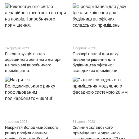
14 грудня 2023
1 серпня 2023
Реконструкція світло
Прозорі панелі для даху:
аераційного зенітного ліхтаря
Ідеальне рішення для
на покрівлі виробничого
будівництва офісних і
приміщення.
складських приміщень
1 серпня 2023
31 липня 2023
Накриття Володимирського
Скління складського
ринку профільованим
приміщення модульною
полікарбонатом Suntuf
фасадною системою 20 мм