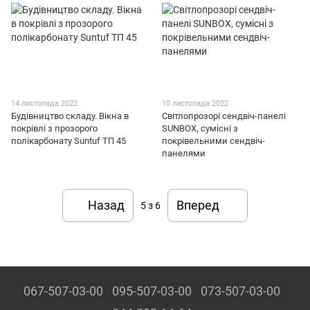
14 листопада 2022
10 листопада 2022
Будівництво складу. Вікна в
Світлопрозорі сендвіч-панелі
покрівлі з прозорого
SUNBOX, сумісні з
полікарбонату Suntuf ТП 45
покрівельними сендвіч-
панелями
Назад
Вперед
5
з 6
067-507-03-00
095-507-03-00
073-507-03-00