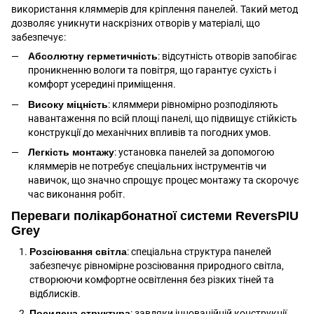
використання кляммерів для кріплення панелей. Такий метод
дозволяє уникнути наскрізних отворів у матеріалі, що
забезпечує:
Абсолютну герметичність
: відсутність отворів запобігає
проникненню вологи та повітря, що гарантує сухість і
комфорт усередині приміщення.
Високу міцність
: кляммери рівномірно розподіляють
навантаження по всій площі панелі, що підвищує стійкість
конструкції до механічних впливів та погодних умов.
Легкість монтажу
: установка панелей за допомогою
кляммерів не потребує спеціальних інструментів чи
навичок, що значно спрощує процес монтажу та скорочує
час виконання робіт.
Переваги полікарбонатної системи ReversPIU
Grey
Розсіювання світла
: спеціальна структура панелей
забезпечує рівномірне розсіювання природного світла,
створюючи комфортне освітлення без різких тіней та
відблисків.
Посилена структура
: завдяки інноваційній конструкції,