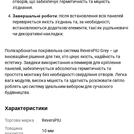
отворів, що забезпечує герметичність та міцність
з'єднання.
Завершальні роботи
: після встановлення всіх панелей
перевіряється якість з'єднань та, за необхідності,
встановлюються додаткові елементи, такі як ущільнювачі
чи декоративні накладки.
Полікарбонатна покрівельна система ReversPIU Grey – це
інноваційне рішення для тих, хто цінує якість, надійність та
естетику. Завдяки використанню кляммерів для кріплення
панелей, забезпечується абсолютна герметичність та
простота монтажу без необхідності свердління отворів. Легка
вага модулів, висока міцність та здатність розсіювати світло
роблять цю систему ідеальним вибором для сучасного
будівництва.
Характеристики
Торгова марка
ReversPIU
Товщина
10 мм
покриття