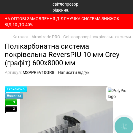
НА ОПТОВІ ЗАМОВЛЕННЯ ДІЄ ГНУЧКА СИСТЕМА ЗНИЖОК
ВІД 10 ДО 40%
Каталог
Airontrade PRO
Світлопрозорі покрівельні системи
Полікарбонатна система
покрівельна ReversPIU 10 мм Grey
(графіт) 600x8000 мм
Артикул:
MSPPREV10GR8
Написати відгук
Ексклюзив
Новинка
3
3
КНОПКА
ЗВ'ЯЗКУ