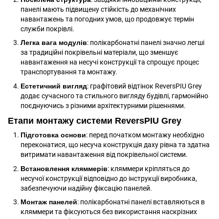
панелі мають підвищену стійкість до механічних
навантажень та погодних умов, що продовжує термін
служби покрівлі.
Легка вага модулів
: полікарбонатні панелі значно легші
за традиційні покрівельні матеріали, що зменшує
навантаження на несучі конструкції та спрощує процес
транспортування та монтажу.
Естетичний вигляд
: графітовий відтінок ReversPIU Grey
додає сучасного та стильного вигляду будівлі, гармонійно
поєднуючись з різними архітектурними рішеннями.
Етапи монтажу системи ReversPIU Grey
Підготовка основи
: перед початком монтажу необхідно
переконатися, що несуча конструкція даху рівна та здатна
витримати навантаження від покрівельної системи.
Встановлення кляммерів
: кляммери кріпляться до
несучої конструкції відповідно до інструкції виробника,
забезпечуючи надійну фіксацію панелей.
Монтаж панелей
: полікарбонатні панелі вставляються в
кляммери та фіксуються без використання наскрізних