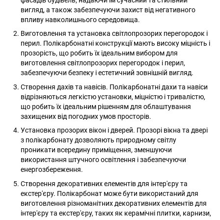
фасадів будівель, надаючи їм сучасний та стильний
вигляд, а також забезпечуючи захист від негативного
впливу навколишнього середовища.
Виготовлення та установка світлопрозорих перегородок і
перил. Полікарбонатні конструкції мають високу міцність і
прозорість, що робить їх ідеальним вибором для
виготовлення світлопрозорих перегородок і перил,
забезпечуючи безпеку і естетичний зовнішній вигляд.
Створення дахів та навісів. Полікарбонатні дахи та навіси
відрізняються легкістю установки, міцністю і тривалістю,
що робить їх ідеальним рішенням для облаштування
захищених від погодних умов просторів.
Установка прозорих вікон і дверей. Прозорі вікна та двері
з полікарбонату дозволяють природному світлу
проникати всередину приміщення, зменшуючи
використання штучного освітлення і забезпечуючи
енергозбереження.
Створення декоративних елементів для інтер'єру та
екстер'єру. Полікарбонат може бути використаний для
виготовлення різноманітних декоративних елементів для
інтер'єру та екстер'єру, таких як керамічні плитки, карнизи,