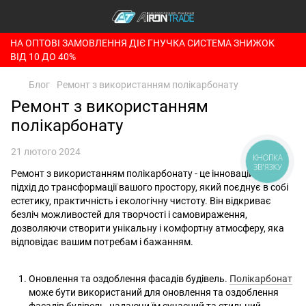
НА ОПТОВІ ЗАМОВЛЕННЯ ДІЄ ГНУЧКА СИСТЕМА ЗНИЖОК
ВІД 10 ДО 40%
Блог
Ремонт з використанням полікарбонату
Ремонт з використанням
полікарбонату
21 лютого 2024
КНОПКА
ЗВ'ЯЗКУ
Ремонт з використанням полікарбонату - це інноваційний
підхід до трансформації вашого простору, який поєднує в собі
естетику, практичність і екологічну чистоту. Він відкриває
безліч можливостей для творчості і самовираження,
дозволяючи створити унікальну і комфортну атмосферу, яка
відповідає вашим потребам і бажанням.
Оновлення та оздоблення фасадів будівель.
Полікарбонат
може бути використаний для оновлення та оздоблення