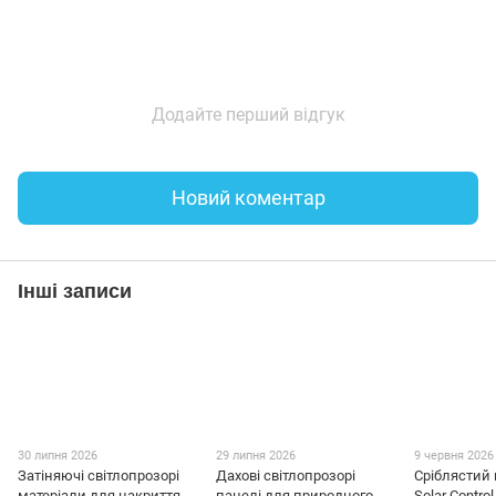
Додайте перший відгук
Новий коментар
Інші записи
30 липня 2026
29 липня 2026
9 червня 2026
Затіняючі світлопрозорі
Дахові світлопрозорі
Сріблястий
матеріали для накриття
панелі для природного
Solar Contro