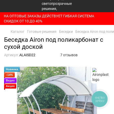
НА ОПТОВЫЕ ЗАКАЗЫ ДЕЙСТВУЕТ ГИБКАЯ СИСТЕМА
СКИДОК ОТ 10 ДО 40%
Каталог
Готовые решения
Беседки
Беседка Airon под пол
Беседка Airon под поликарбонат с
сухой доской
Артикул:
ALAISD22
7 отзывов
Новинка
−14%
Видео
Акция
КНОПКА
ЗВ'ЯЗКУ