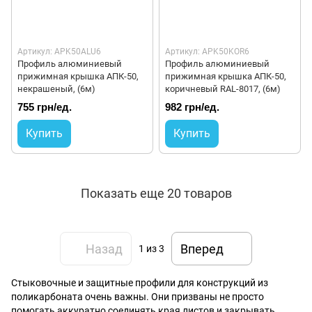
Артикул: APK50ALU6
Артикул: APK50KOR6
Профиль алюминиевый
Профиль алюминиевый
прижимная крышка АПК-50,
прижимная крышка АПК-50,
некрашеный, (6м)
коричневый RAL-8017, (6м)
755 грн/ед.
982 грн/ед.
Купить
Купить
Показать еще 20 товаров
Назад
Вперед
1
из 3
Стыковочные и защитные профили для конструкций из
поликарбоната очень важны. Они призваны не просто
помогать аккуратно соединять края листов и закрывать