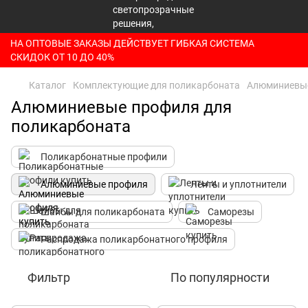
НА ОПТОВЫЕ ЗАКАЗЫ ДЕЙСТВУЕТ ГИБКАЯ СИСТЕМА
СКИДОК ОТ 10 ДО 40%
Каталог
Комплектующие для поликарбоната
Алюминиевы
Алюминиевые профиля для
поликарбоната
Поликарбонатные профили
Алюминиевые профиля
Ленты и уплотнители
Шайбы для поликарбоната
Саморезы
Распродажа поликарбонатного профиля
Фильтр
По популярности