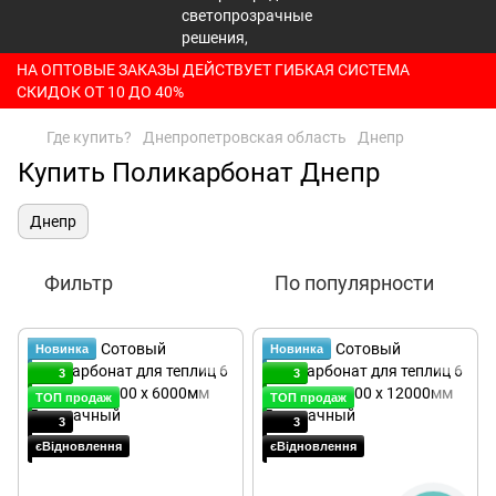
НА ОПТОВЫЕ ЗАКАЗЫ ДЕЙСТВУЕТ ГИБКАЯ СИСТЕМА
СКИДОК ОТ 10 ДО 40%
Где купить?
Днепропетровская область
Днепр
Купить Поликарбонат Днепр
Днепр
Фильтр
По популярности
Новинка
Новинка
3
3
ТОП продаж
ТОП продаж
3
3
єВідновлення
єВідновлення