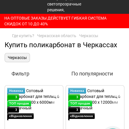
НА ОПТОВЫЕ ЗАКАЗЫ ДЕЙСТВУЕТ ГИБКАЯ СИСТЕМА
СКИДОК ОТ 10 ДО 40%
Где купить?
Черкасская область
Черкассы
Купить поликарбонат в Черкассах
Черкассы
Фильтр
По популярности
Новинка
Новинка
3
3
ТОП продаж
ТОП продаж
3
3
єВідновлення
єВідновлення