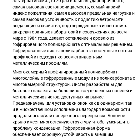
альтернативами. До 20 раз большая ударопрочность,
самая высокая светопроницаемость, самый низкий
индекс пожелтения, самая высокая предельная нагрузка и
самая высокая устойчивость к поднятию ветром.Эти
выдающиеся свойства, подтвержденные в испытаниях
аккредитованных лабораторий и сооружениях во всем
мире с 1984 года, делают остекление и кровлю из
гофрированного поликарбоната оптимальным решением.
Гофрированные листы поликарбоната доступны в сотнях
профилей и подходят ко всем стандартным
металлическим профилям.
Многокамерный профилированный поликарбонат:
многослойные гофрированные модули из поликарбоната с
многокамерной структурой. Листы разработаны для
бокового нахлеста на большинство утепленных панелей и
металлических листов, доступных на рынке.
Предназначены для установки окон как в одинарном, так
и в множественном исполнении благодаря возможности
продольного и/или поперечного перекрытия. Боковое
крыло имеет многостенную структуру, чтобы уменьшить
проблему конденсации. Гофрированная форма
обеспечивает хорошую устойчивость к внешним