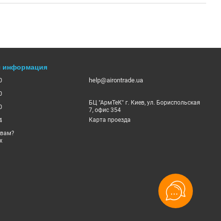
я информация
0
help@airontrade.ua
0
БЦ "АрмТеК" г. Киев, ул. Бориспольская
0
7, офис 354
4
Карта проезда
 вам?
х