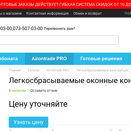
ОПТОВЫЕ ЗАКАЗЫ ДЕЙСТВУЕТ ГИБКАЯ СИСТЕМА СКИДОК ОТ 10 ДО
Укр
ы о магазине
Контактная информация
Обмен и возврат
03-00,
073-507-03-00
Перезвонить вам?
рбоната
Airontrade PRO
Готовые решения
Главная
Каталог
Airontrade PRO
Легкосбрасываемые конструкции
Легкосбрасываемые оконные ко
В наличии
Оставить отзыв
Цену уточняйте
Узнать цену