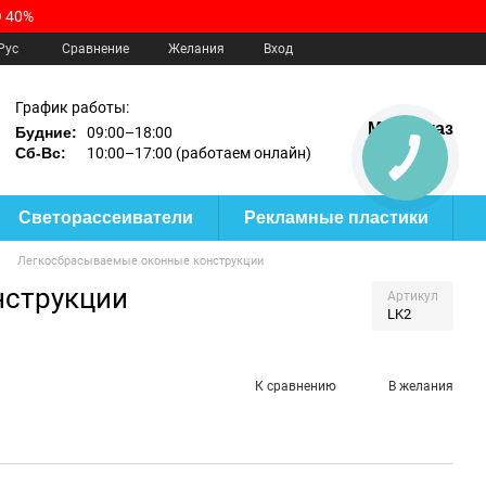
 40%
Сравнение
Рус
Желания
Вход
График работы:
Мой заказ
Будние:
09:00–18:00
Сб-Вс:
10:00–17:00 (работаем онлайн)
КНОПКА
ЗВ'ЯЗКУ
Светорассеиватели
Рекламные пластики
Легкосбрасываемые оконные конструкции
нструкции
Артикул
LK2
К сравнению
В желания