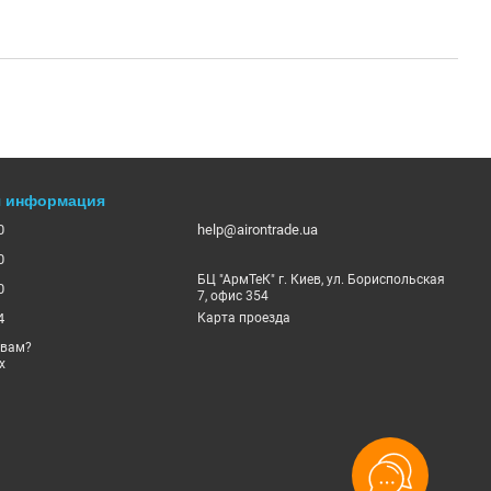
я информация
0
help@airontrade.ua
0
БЦ "АрмТеК" г. Киев, ул. Бориспольская
0
7, офис 354
4
Карта проезда
 вам?
х