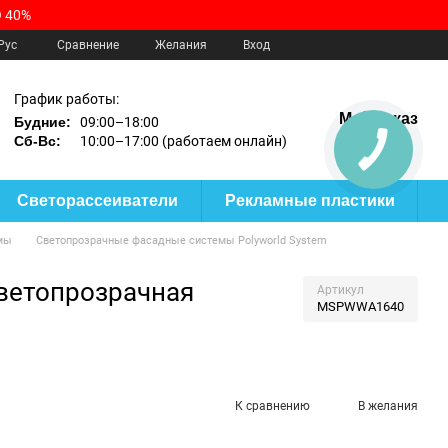
 40%
Сравнение
Рус
Желания
Вход
График работы:
Мой заказ
Будние:
09:00–18:00
Сб-Вс:
10:00–17:00 (работаем онлайн)
Светорассеиватели
Рекламные пластики
мы
Светопрозрачные фасадные системы Polyworld System
ветопрозрачная
Артикул
MSPWWA1640
К сравнению
В желания