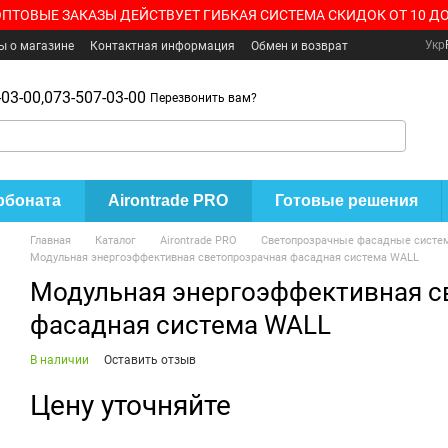
ОПТОВЫЕ ЗАКАЗЫ ДЕЙСТВУЕТ ГИБКАЯ СИСТЕМА СКИДОК ОТ 10 ДО
Укр
ы о магазине
Контактная информация
Обмен и возврат
03-00,
073-507-03-00
Перезвонить вам?
рбоната
Airontrade PRO
Готовые решения
Главная
Каталог
Airontrade PRO
Светопрозрачные фасадные систе
Модульная энергоэффективная светопрозрачная фасадная система WALL
Модульная энергоэффективная с
фасадная система WALL
В наличии
Оставить отзыв
Цену уточняйте