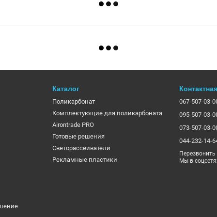
Каталог
Контактна
Поликарбонат
067-507-03-0
Комплектующие для поликарбоната
095-507-03-0
Airontrade PRO
073-507-03-0
Готовые решения
044-232-14-6
Светорассеиватели
Перезвонить
Рекламные пластики
Мы в соцсетя
ашение