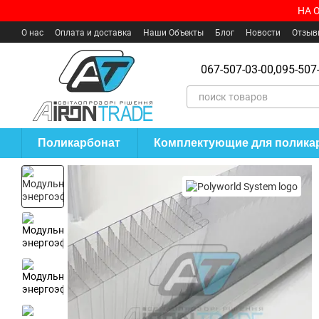
Перейти к основному контенту
НА 
О нас
Оплата и доставка
Наши Объекты
Блог
Новости
Отзыв
Пользовательское соглашение
Где купить?
067-507-03-00,
095-507-
Поликарбонат
Комплектующие для полика