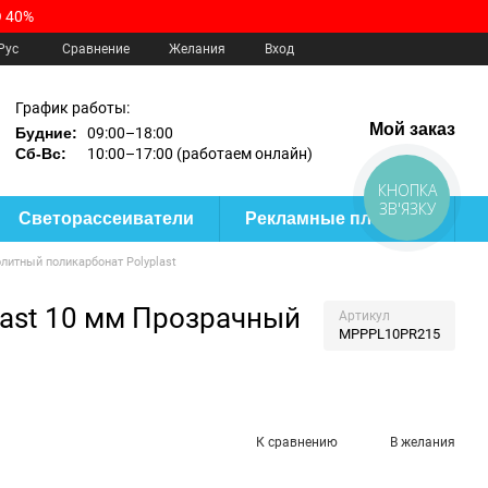
 40%
Сравнение
Рус
Желания
Вход
График работы:
Мой заказ
Будние:
09:00–18:00
Сб-Вс:
10:00–17:00 (работаем онлайн)
КНОПКА
ЗВ'ЯЗКУ
Светорассеиватели
Рекламные пластики
литный поликарбонат Polyplast
ast 10 мм Прозрачный
Артикул
MPPPL10PR215
К сравнению
В желания