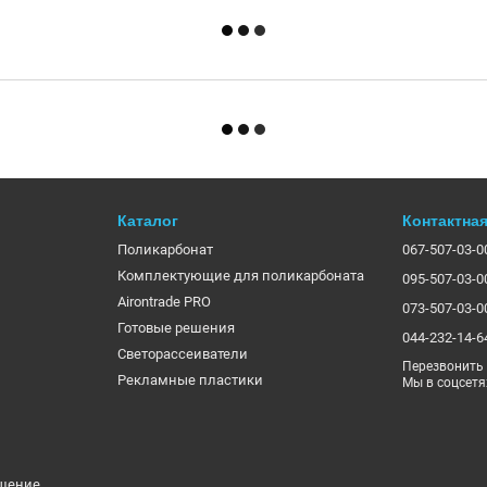
Каталог
Контактна
Поликарбонат
067-507-03-0
Комплектующие для поликарбоната
095-507-03-0
Airontrade PRO
073-507-03-0
Готовые решения
044-232-14-6
Светорассеиватели
Перезвонить
Рекламные пластики
Мы в соцсетя
ашение