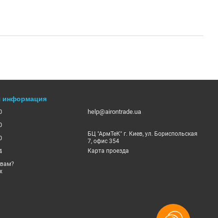
я информация
0
help@airontrade.ua
0
БЦ "АрмТеК" г. Киев, ул. Бориспольская
0
7, офис 354
4
Карта проезда
 вам?
х