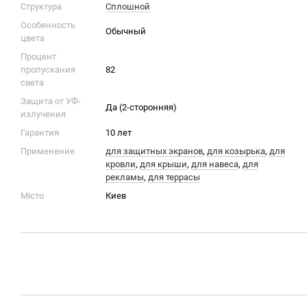
Структура
Сплошной
Особенность
Обычный
цвета
Процент
пропускания
82
света
Защита от УФ-
Да (2-сторонняя)
излучения
Гарантия
10 лет
Применение
для защитных экранов
,
для козырька
,
для
кровли
,
для крыши
,
для навеса
,
для
рекламы
,
для террасы
Місто
Киев