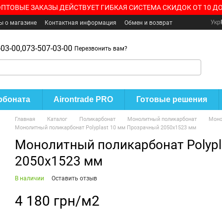
ОПТОВЫЕ ЗАКАЗЫ ДЕЙСТВУЕТ ГИБКАЯ СИСТЕМА СКИДОК ОТ 10 ДО
Укр
ы о магазине
Контактная информация
Обмен и возврат
03-00,
073-507-03-00
Перезвонить вам?
рбоната
Airontrade PRO
Готовые решения
Главная
Каталог
Поликарбонат
Монолитный поликарбонат
Моно
Монолитный поликарбонат Polyplast 10 мм Прозрачный 2050x1523 мм
Монолитный поликарбонат Polypl
2050x1523 мм
В наличии
Оставить отзыв
4 180 грн/м2