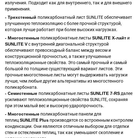
излучения. Подходит как для внутреннего, так и для внешнего
применения.
- Трехстенный
поликарбонатный лист SUNLITE обеспечивает
улучшенную теплоизоляцию с более прочной структурой,
которая лучше работает при более высоких нагрузках.
- Многостенные
поликарбонатные листы
SUNLITE X-лайт
и
SUNLITE V
с внутренней диагональной структурой
обеспечивают превосходный баланс между весом и
конструкционной прочностью, а также улучшенные
теплоизоляционные свойства. Это самый прочный и самый
большой по толщине существующий вариант листов. Эти
прочные многостенные листы могут выдерживать нагрузки
лучше, чем любые другие альтернативы из многостенного
поликарбоната.
- Семистенные
поликарбонатные листы
SUNLITE 7-RS
далее
усиливают теплоизоляционные свойства SUNLITE, сохраняя
при этом малый вес и высокую ударопрочность.
- Многостенные
поликарбонатные панели для
теплиц
SUNLITE Plus
производятся со встроенным контролем
конденсации. Они являются отличным выбором для отделки
стен и остекления теплиц, так как уменьшают скопление и