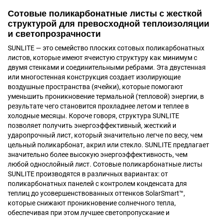
Сотовые поликарбонатные листы с жесткой
структурой для превосходной теплоизоляции
и светопрозрачности
SUNLITE — это семейство плоских сотовых поликарбонатных
листов, которые имеют ячеистую структуру как минимум с
двумя стенками и соединительными ребрами. Эта двустенная
или многостенная конструкция создает изолирующие
воздушные пространства (ячейки), которые помогают
уменьшить проникновение термальной (тепловой) энергии, в
результате чего становится прохладнее летом и теплее в
холодные месяцы. Короче говоря, структура SUNLITE
позволяет получить энергоэффективный, жесткий и
ударопрочный лист, который значительно легче по весу, чем
цельный поликарбонат, акрил или стекло. SUNLITE предлагает
значительно более высокую энергоэффективность, чем
любой однослойный лист. Сотовые поликарбонатные листы
SUNLITE производятся в различных вариантах: от
поликарбонатных панелей с контролем конденсата для
теплиц до усовершенствованных оттенков SolarSmart™,
которые снижают проникновение солнечного тепла,
обеспечивая при этом лучшее светопропускание и