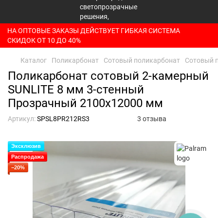
НА ОПТОВЫЕ ЗАКАЗЫ ДЕЙСТВУЕТ ГИБКАЯ СИСТЕМА
СКИДОК ОТ 10 ДО 40%
Каталог
Поликарбонат
Сотовый поликарбонат
Сотовый 
Поликарбонат сотовый 2-камерный
SUNLITE 8 мм 3-стенный
Прозрачный 2100x12000 мм
Артикул:
SPSL8PR212RS3
3 отзыва
Эксклюзив
Распродажа
−20%