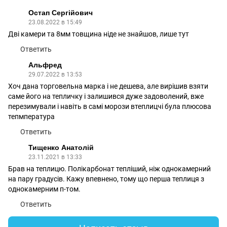
Остап Сергійович
23.08.2022 в 15:49
Дві камери та 8мм товщина ніде не знайшов, лише тут
Ответить
Альфред
29.07.2022 в 13:53
Хоч дана торговельна марка і не дешева, але вирішив взяти
саме його на тепличку і залишився дуже задоволений, вже
перезимували і навіть в самі морози втеплицчі була плюсова
тепмпература
Ответить
Тищенко Анатолій
23.11.2021 в 13:33
Брав на теплицю. Полікарбонат тепліший, ніж однокамерний
на пару градусів. Кажу впевнено, тому що перша теплиця з
однокамерним п-том.
Ответить