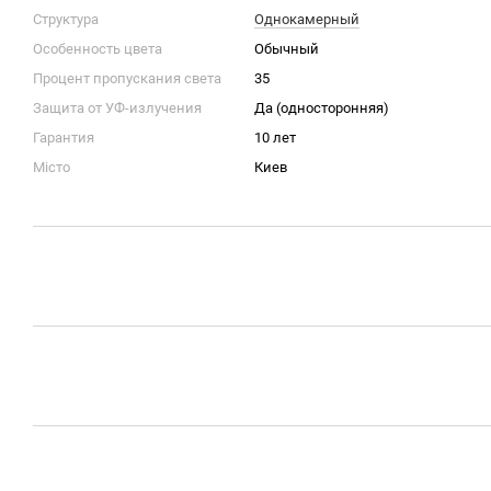
Структура
Однокамерный
Особенность цвета
Обычный
Процент пропускания света
35
Защита от УФ-излучения
Да (односторонняя)
Гарантия
10 лет
Місто
Киев