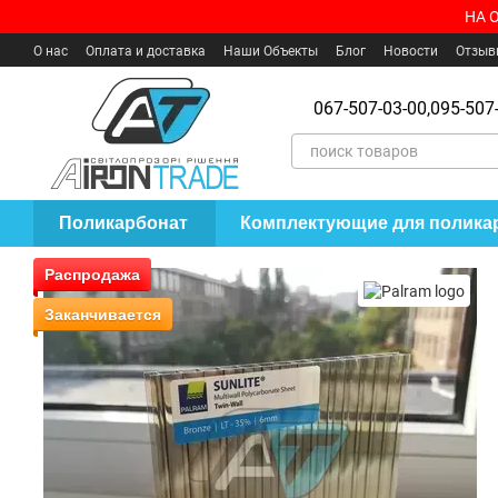
Перейти к основному контенту
НА 
О нас
Оплата и доставка
Наши Объекты
Блог
Новости
Отзыв
Пользовательское соглашение
Где купить?
067-507-03-00,
095-507-
Поликарбонат
Комплектующие для полика
Распродажа
Заканчивается