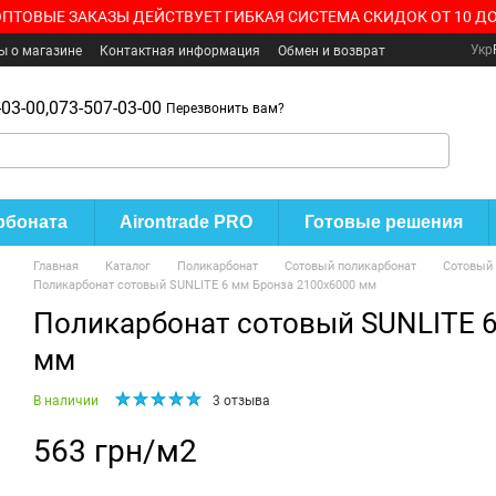
ОПТОВЫЕ ЗАКАЗЫ ДЕЙСТВУЕТ ГИБКАЯ СИСТЕМА СКИДОК ОТ 10 ДО
Укр
ы о магазине
Контактная информация
Обмен и возврат
03-00,
073-507-03-00
Перезвонить вам?
рбоната
Airontrade PRO
Готовые решения
Главная
Каталог
Поликарбонат
Сотовый поликарбонат
Сотовый 
Поликарбонат сотовый SUNLITE 6 мм Бронза 2100x6000 мм
Поликарбонат сотовый SUNLITE 
мм
В наличии
3 отзыва
563 грн/м2