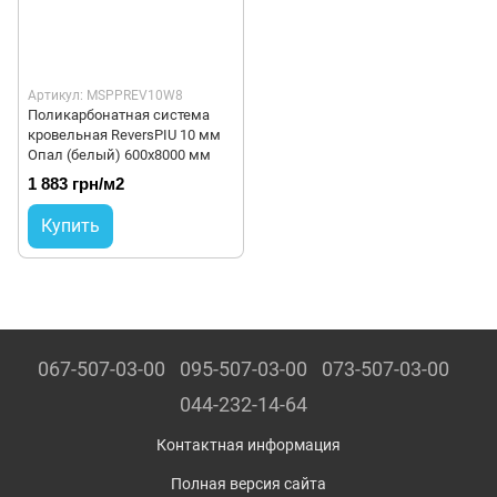
Артикул: MSPPREV10W8
Поликарбонатная система
кровельная ReversPIU 10 мм
Опал (белый) 600x8000 мм
1 883 грн/м2
Купить
067-507-03-00
095-507-03-00
073-507-03-00
044-232-14-64
Контактная информация
Полная версия сайта