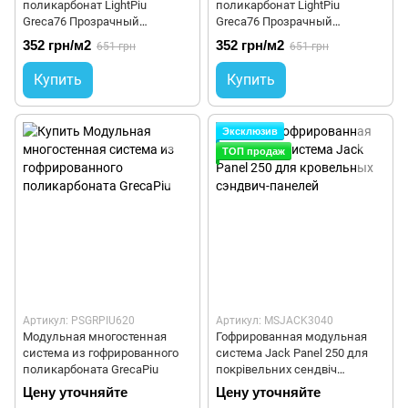
поликарбонат LightPiu
поликарбонат LightPiu
Greca76 Прозрачный
Greca76 Прозрачный
1265x12000 мм
1265x6000 мм
352 грн/м2
352 грн/м2
651 грн
651 грн
Купить
Купить
Эксклюзив
ТОП продаж
Артикул: PSGRPIU620
Артикул: MSJACK3040
Модульная многостенная
Гофрированная модульная
система из гофрированного
система Jack Panel 250 для
поликарбоната GrecaPiu
покрівельних сендвіч
панелей
Цену уточняйте
Цену уточняйте