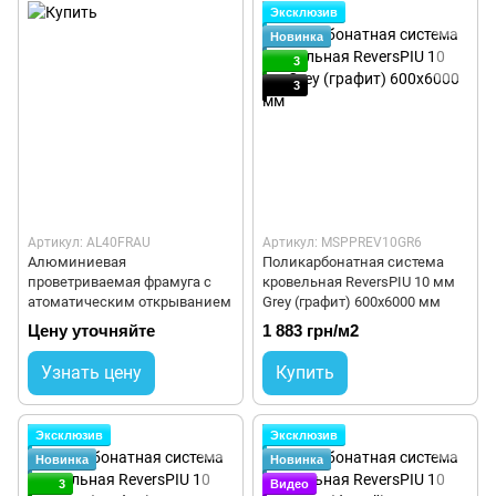
Эксклюзив
Новинка
3
3
Артикул: AL40FRAU
Артикул: MSPPREV10GR6
Алюминиевая
Поликарбонатная система
проветриваемая фрамуга с
кровельная ReversPIU 10 мм
атоматическим открыванием
Grey (графит) 600x6000 мм
Цену уточняйте
1 883 грн/м2
Узнать цену
Купить
Эксклюзив
Эксклюзив
Новинка
Новинка
3
Видео