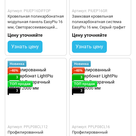
Артикул: PIUEP16DIFFOP
Артикул: PIUEP16GR
Кровельная поликарбонатная
Замковая кровельная
модульная панель EasyPiu 16
поликарбонатная система
мм, Светорассеивающий
EasyPiu 16 мм, Серый графит
опал
Цену уточняйте
Цену уточняйте
Узнать цену
Узнать цену
Новинка
Новинка
−46%
−46%
3
3
ТОП продаж
ТОП продаж
3
3
Артикул: PPLP08CL112
Артикул: PPLP08CL16
Профилированный
Профилированный