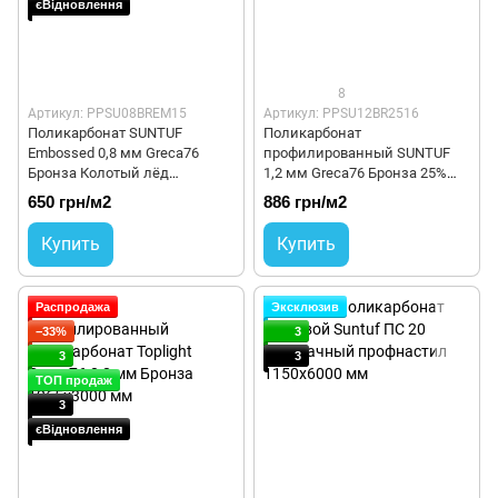
єВідновлення
8
Артикул: PPSU08BREM15
Артикул: PPSU12BR2516
Поликарбонат SUNTUF
Поликарбонат
Embossed 0,8 мм Greca76
профилированный SUNTUF
Бронза Колотый лёд
1,2 мм Greca76 Бронза 25%
1060x5000 мм
1260x6000 мм
650 грн/м2
886 грн/м2
Купить
Купить
Распродажа
Эксклюзив
−33%
3
3
3
ТОП продаж
3
єВідновлення