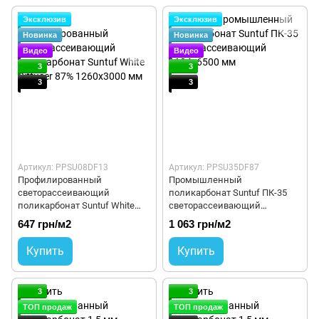
Эксклюзив
Эксклюзив
Новинка
Новинка
Видео
Видео
3
3
3
3
Артикул: PPSU08DF13
Артикул: PPSU35DF87
Профилированный
Промышленный
светорассеивающий
поликарбонат Suntuf ПК-35
поликарбонат Suntuf White
светорассеивающий
Diffuser 87% 1260x3000 мм
1104x6500 мм
647 грн/м2
1 063 грн/м2
Купить
Купить
3
3
ТОП продаж
ТОП продаж