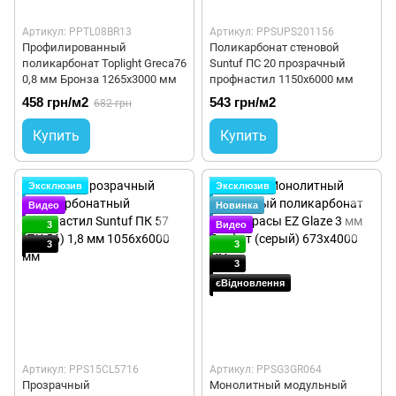
Артикул: PPTL08BR13
Артикул: PPSUPS201156
Профилированный
Поликарбонат стеновой
поликарбонат Toplight Greca76
Suntuf ПС 20 прозрачный
0,8 мм Бронза 1265x3000 мм
профнастил 1150х6000 мм
458 грн/м2
543 грн/м2
682 грн
Купить
Купить
Эксклюзив
Эксклюзив
Видео
Новинка
3
Видео
3
3
3
єВідновлення
Артикул: PPS15CL5716
Артикул: PPSG3GR064
Прозрачный
Монолитный модульный