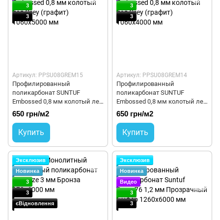
3
3
3
3
Артикул: PPSU08GREM15
Артикул: PPSU08GREM14
Профилированный
Профилированный
поликарбонат SUNTUF
поликарбонат SUNTUF
Embossed 0,8 мм колотый лед
Embossed 0,8 мм колотый лед
Grey (графит) 1060x5000 мм
Grey (графит) 1060x4000 мм
650 грн/м2
650 грн/м2
Купить
Купить
Эксклюзив
Эксклюзив
Новинка
Новинка
3
Видео
3
3
єВідновлення
3