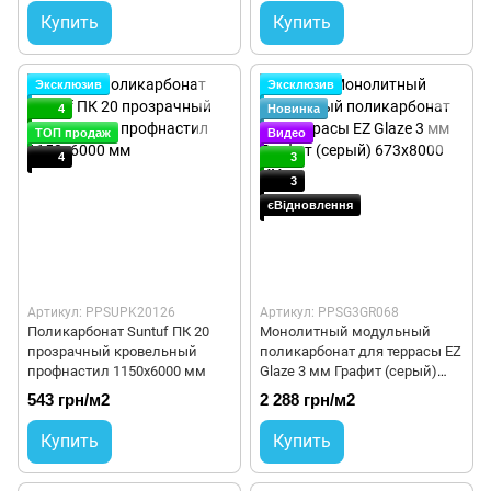
Купить
Купить
Эксклюзив
Эксклюзив
4
Новинка
ТОП продаж
Видео
4
3
3
єВідновлення
Артикул: PPSUPK20126
Артикул: PPSG3GR068
Поликарбонат Suntuf ПК 20
Монолитный модульный
прозрачный кровельный
поликарбонат для террасы EZ
профнастил 1150х6000 мм
Glaze 3 мм Графит (серый)
673x8000 мм
543 грн/м2
2 288 грн/м2
Купить
Купить