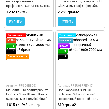
поликарбонатный
поликарбонат для террасы EZ
профнастил Suntuf ПК 57 (ПК
Glaze 3 мм Графит (серый)
56) 1,8 мм 1056x6000 мм
673x4000 мм
1 232 грн/м2
2 288 грн/м2
Купить
Купить
Распродажа
Эксклюзив
−29%
Новинка
3
Видео
3
3
Заканчивается
3
Артикул: PPSG3BB063
Артикул: PPSU08PREM17
Монолитный поликарбонат
Поликарбонат SUNTUF
EZ Glaze 3 мм Blueish Breeze
Embossed 0,8 мм Greca76
673x3000 мм (Голубой бриз)
Прозрачный колотый лёд
1060x7000 мм
1 615 грн/м2
619 грн/м2
2 288 грн