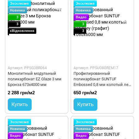
Эксклюзив
Эксклюзив
Новинка
Новинка
3
Видео
3
3
єВідновлення
3
Артикул: PPSG3BR064
Артикул: PPSU08GREM17
Монолитный модульный
Профилированный
поликарбонат EZ Glaze 3 мм
поликарбонат SUNTUF
Бронза 673x4000 мм
Embossed 0,8 мм колотый лед
Grey (графит) 1060x6000 мм
2 288 грн/м2
650 грн/м2
Купить
Купить
Эксклюзив
Эксклюзив
Новинка
Новинка
Видео
Видео