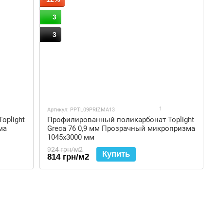
3
3
1
Артикул: PPTL09PRIZMA13
oplight
Профилированный поликарбонат Toplight
ма
Greca 76 0,9 мм Прозрачный микропризма
1045x3000 мм
924 грн/м2
Купить
814 грн/м2