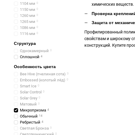
1104 мм
0
химических веществ.
1150 мм
0
Проверка креплени
1260 мм
0
1265 мм
0
Защита от механич
1086 мм
0
Профилированный поликар
1116 мм
0
свойствам и широкому с
Структура
конструкций. Купите про
Однокамерный
0
Сплошной
4
Особенность цвета
Bee Hive (пчелиная сота)
0
Embossed (колотый лёд)
0
Smart Ice
0
Solar Control
0
Solar Grey
0
Матовый
0
Микропризма
4
Обычный
14
Ребристый
4
Светлая Бронза
0
Светотехнический
0