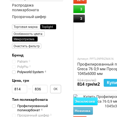
Распродажа
3
поликарбоната
Прозрачный шифер
3
Торговая марка:
Toplight
Особенность цвета:
Микропризма
Очистить фильтр
Бренд
Артикул: PPTL09PRIZMA16
Palram
0
Профилированный по
PolyPiu
0
Greca 76 0,9 мм Про
Polyworld System
4
1045x6000 мм
924 грн/м2
Цена, грн
Купи
814 грн/м2
От Цена, грн
До Цена, грн
OK
Тип поликарбоната
Эксклюзив
Профилированный
поликарбонат
4
Новинка
Прозрачный шифер
0