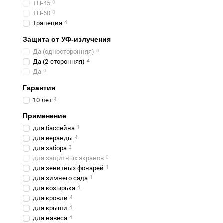
ТП-45
0
ТП-60
0
Трапеция
4
Защита от УФ-излучения
Да (односторонняя)
0
Да (2-сторонняя)
4
Да
0
Гарантия
10 лет
4
Применение
для бассейна
1
для веранды
4
для забора
3
для защитных экранов
0
для зенитных фонарей
1
для зимнего сада
1
для козырька
4
для кровли
4
для крыши
4
для навеса
4