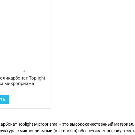
4
ликарбонат Toplight
нза микропризма
ть
рбонат Toplight Microprisma – это высококачественный материал,
труктура с микропризмами (microprism) обеспечивает высокую све