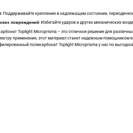
й
: Поддерживайте крепления в надлежащем состоянии, периодическ
еских повреждений
: Избегайте ударов и других механических воз
бонат Toplight Microprisma – это отличное решение для различн
пектру применения, этот материал станет надежным помощником в
филированный поликарбонат Toplight Microprisma у нас по выгодной