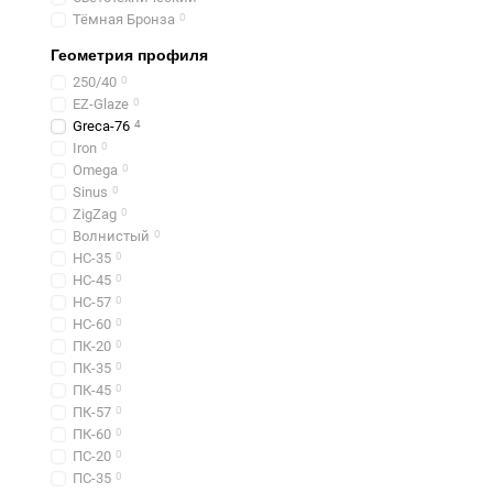
Тёмная Бронза
0
Геометрия профиля
250/40
0
EZ-Glaze
0
Greca-76
4
Iron
0
Omega
0
Sinus
0
ZigZag
0
Волнистый
0
НС-35
0
НС-45
0
НС-57
0
НС-60
0
ПК-20
0
ПК-35
0
ПК-45
0
ПК-57
0
ПК-60
0
ПС-20
0
ПС-35
0