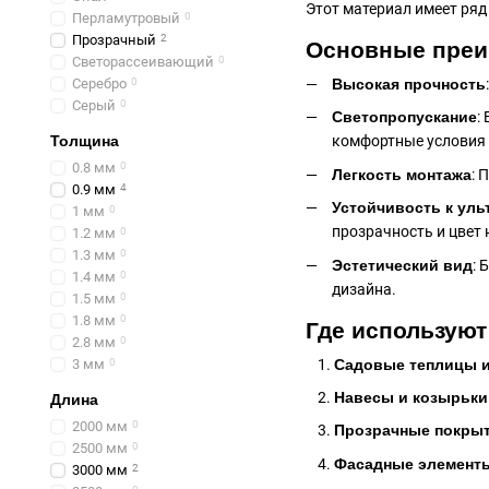
Этот материал имеет ряд
Перламутровый
0
Прозрачный
2
Основные преим
Светорассеивающий
0
Серебро
0
Высокая прочность
Серый
0
Светопропускание
:
Толщина
комфортные условия
0.8 мм
0
Легкость монтажа
: 
0.9 мм
4
Устойчивость к ул
1 мм
0
прозрачность и цвет 
1.2 мм
0
1.3 мм
0
Эстетический вид
: 
1.4 мм
0
дизайна.
1.5 мм
0
1.8 мм
0
Где используют
2.8 мм
0
Садовые теплицы 
3 мм
0
Навесы и козырьки
Длина
2000 мм
0
Прозрачные покрыт
2500 мм
0
Фасадные элементы
3000 мм
2