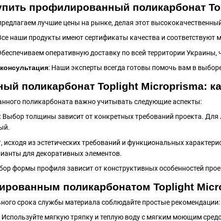
упить профилированный поликарбонат Topl
предлагаем лучшие цены на рынке, делая этот высококачественны
 Все наши продукты имеют сертификаты качества и соответствуют
 Обеспечиваем оперативную доставку по всей территории Украины,
консультация
: Наши эксперты всегда готовы помочь вам в выборе
й поликарбонат Toplight Microprisma: к
нного поликарбоната важно учитывать следующие аспекты:
: Выбор толщины зависит от конкретных требований проекта. Для 
ый.
т, исходя из эстетических требований и функциональных характер
арианты для декоративных элементов.
ыбор формы профиля зависит от конструктивных особенностей прое
ированным поликарбонатом Toplight Micr
ьного срока службы материала соблюдайте простые рекомендации:
: Используйте мягкую тряпку и теплую воду с мягким моющим сред