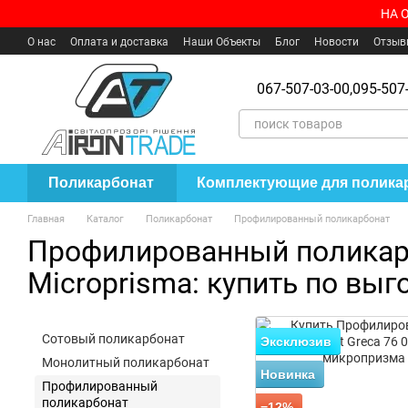
Перейти к основному контенту
НА 
О нас
Оплата и доставка
Наши Объекты
Блог
Новости
Отзыв
Пользовательское соглашение
Где купить?
067-507-03-00,
095-507-
Поликарбонат
Комплектующие для полика
Главная
Каталог
Поликарбонат
Профилированный поликарбонат
Профилированный поликарб
Microprisma: купить по выг
Сотовый поликарбонат
Эксклюзив
Монолитный поликарбонат
Новинка
Профилированный
поликарбонат
−12%