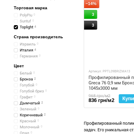
−14%
Торговая марка
3
PolyPiu
0
Suntuf
0
3
Toplight
4
Страна производитель
Израиль
0
Италия
4
Германия
0
Цвет
Артикул: PPTL09BRIZMA13
Белый
0
Профилированный по
Бронза
2
Greca 76 0,9 мм Бро
Голубой
0
1045x3000 мм
Голубой бриз
0
968 грн/м2
Графит
0
Купи
836 грн/м2
Дымчатый
2
Зеленый
0
Коричневый
2
Красный
0
Профилированный полика
Молочный
0
задач. Его уникальная с
Опал
0