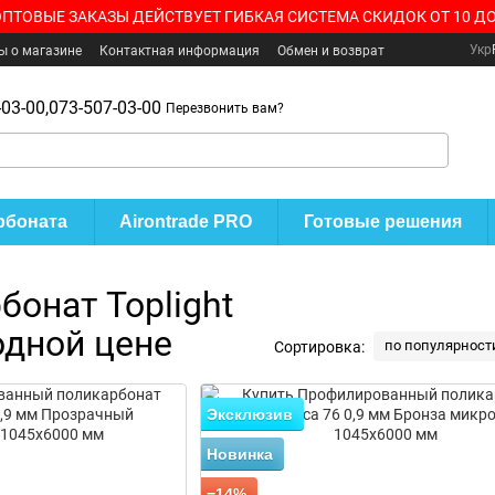
ОПТОВЫЕ ЗАКАЗЫ ДЕЙСТВУЕТ ГИБКАЯ СИСТЕМА СКИДОК ОТ 10 ДО
Укр
ы о магазине
Контактная информация
Обмен и возврат
03-00,
073-507-03-00
Перезвонить вам?
рбоната
Airontrade PRO
Готовые решения
онат Toplight
одной цене
по популярност
Сортировка:
Эксклюзив
Новинка
−14%