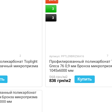
3
3
2
7
Артикул: PPTL09BRIZMA16
ликарбонат Toplight
Профилированный поликарбонат T
зрачный микропризма
Greca 76 0,9 мм Бронза микроприз
1045x6000 мм
968 грн/м2
ть
Купить
836 грн/м2