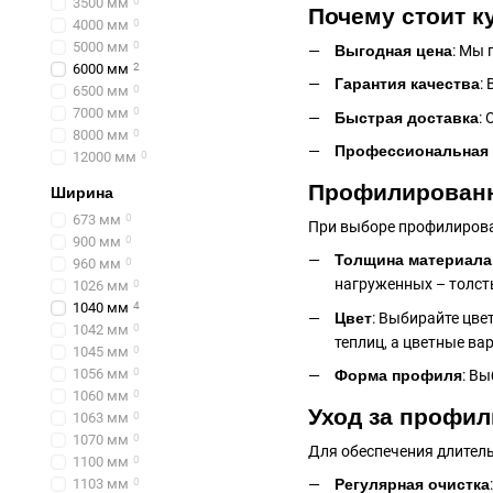
3500 мм
0
Почему стоит к
4000 мм
0
5000 мм
0
Выгодная цена
: Мы 
6000 мм
2
Гарантия качества
:
6500 мм
0
7000 мм
0
Быстрая доставка
:
8000 мм
0
Профессиональная 
12000 мм
0
Профилированны
Ширина
673 мм
0
При выборе профилирова
900 мм
0
Толщина материала
960 мм
0
нагруженных – толст
1026 мм
0
1040 мм
4
Цвет
: Выбирайте цве
1042 мм
0
теплиц, а цветные в
1045 мм
0
1056 мм
0
Форма профиля
: В
1060 мм
0
Уход за профил
1063 мм
0
1070 мм
0
Для обеспечения длител
1100 мм
0
1103 мм
0
Регулярная очистка