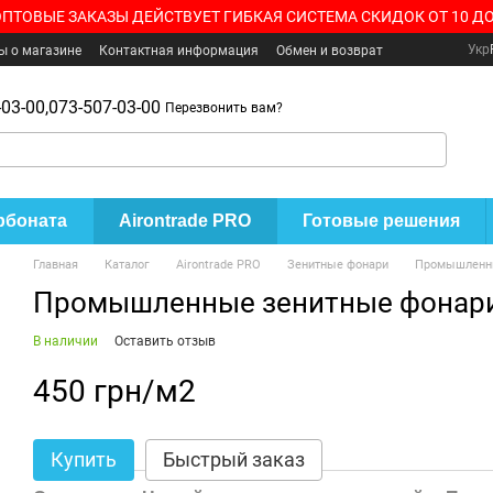
ОПТОВЫЕ ЗАКАЗЫ ДЕЙСТВУЕТ ГИБКАЯ СИСТЕМА СКИДОК ОТ 10 ДО
Укр
ы о магазине
Контактная информация
Обмен и возврат
03-00,
073-507-03-00
Перезвонить вам?
рбоната
Airontrade PRO
Готовые решения
Главная
Каталог
Airontrade PRO
Зенитные фонари
Промышленны
Промышленные зенитные фонар
В наличии
Оставить отзыв
450 грн/м2
Купить
Быстрый заказ