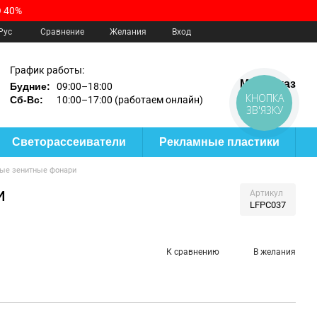
 40%
Сравнение
Рус
Желания
Вход
График работы:
Мой заказ
Будние:
09:00–18:00
КНОПКА
Сб-Вс:
10:00–17:00 (работаем онлайн)
ЗВ'ЯЗКУ
Светорассеиватели
Рекламные пластики
е зенитные фонари
и
Артикул
LFPC037
К сравнению
В желания