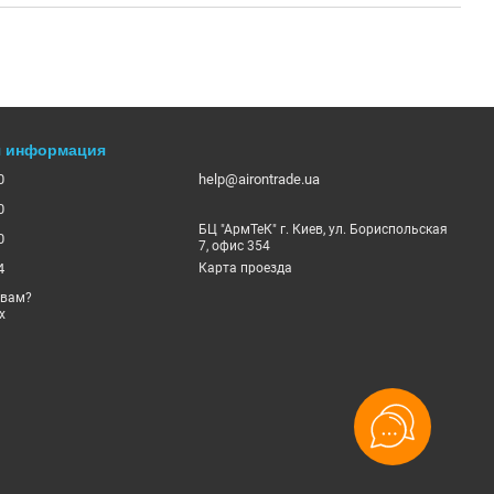
я информация
0
help@airontrade.ua
0
БЦ "АрмТеК" г. Киев, ул. Бориспольская
0
7, офис 354
4
Карта проезда
 вам?
х