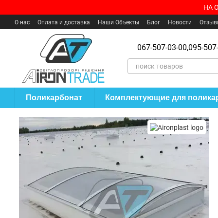
Перейти к основному контенту
НА 
О нас
Оплата и доставка
Наши Объекты
Блог
Новости
Отзыв
Пользовательское соглашение
Где купить?
067-507-03-00,
095-507-
Поликарбонат
Комплектующие для полика