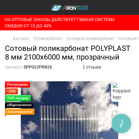
НА ОПТОВЫЕ ЗАКАЗЫ ДЕЙСТВУЕТ ГИБКАЯ СИСТЕМА
СКИДОК ОТ 10 ДО 40%
Каталог
Поликарбонат
Сотовый поликарбонат
Сотовый п
Сотовый поликарбонат POLYPLAST
8 мм 2100х6000 мм, прозрачный
Артикул:
SPPOLYPR826
2 отзыва
Распродажа
−23%
ТОП продаж
єВідновлення
Заканчивается
КНОПКА
ЗВ'ЯЗКУ