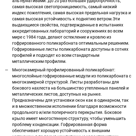
альтернативами. До 20 раз большая ударопрочность,
самая высокая светопроницаемость, самый низкий
индекс пожелтения, самая высокая предельная нагрузка и
самая высокая устойчивость к поднятию ветром.Эти
выдающиеся свойства, подтвержденные в испытаниях
аккредитованных лабораторий и сооружениях во всем
мире с 1984 года, делают остекление и кровлю из
гофрированного поликарбоната оптимальным решением.
Гофрированные листы поликарбоната доступны в сотнях
профилей и подходят ко всем стандартным
металлическим профилям.
Многокамерный профилированный поликарбонат:
многослойные гофрированные модули из поликарбоната с
многокамерной структурой. Листы разработаны для
бокового нахлеста на большинство утепленных панелей и
металлических листов, доступных на рынке.
Предназначены для установки окон как в одинарном, так
и в множественном исполнении благодаря возможности
продольного и/или поперечного перекрытия. Боковое
крыло имеет многостенную структуру, чтобы уменьшить
проблему конденсации. Гофрированная форма
обеспечивает хорошую устойчивость к внешним