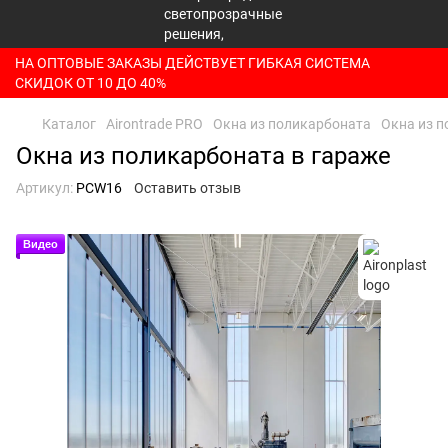
НА ОПТОВЫЕ ЗАКАЗЫ ДЕЙСТВУЕТ ГИБКАЯ СИСТЕМА
СКИДОК ОТ 10 ДО 40%
Каталог
Airontrade PRO
Окна из поликарбоната
Окна из п
Окна из поликарбоната в гараже
Артикул:
PCW16
Оставить отзыв
Видео