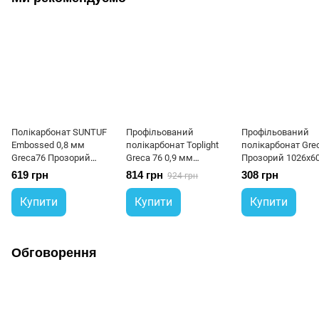
Полікарбонат SUNTUF
Профільований
Профільований
Embossed 0,8 мм
полікарбонат Toplight
полікарбонат Gre
Greca76 Прозорий
Greca 76 0,9 мм
Прозорий 1026x6
колотий лід 1060x6000
Прозорий мікропризма
мм
619 грн
814 грн
308 грн
924 грн
мм
1045x6000 мм
Купити
Купити
Купити
Обговорення