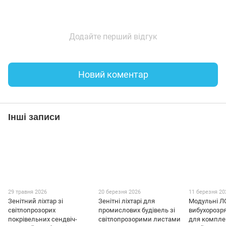
Додайте перший відгук
Новий коментар
Інші записи
29 травня 2026
20 березня 2026
11 березня 20
Зенітний ліхтар зі
Зенітні ліхтарі для
Модульні Л
світлопрозорих
промислових будівель зі
вибухорозря
покрівельних сендвіч-
світлопрозорими листами
для компле