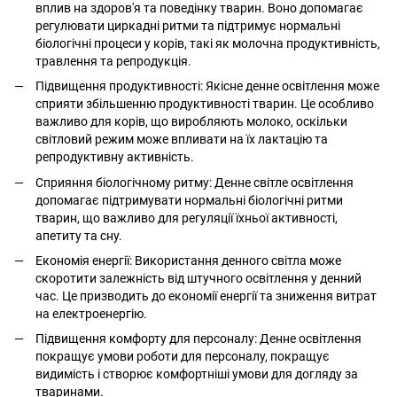
вплив на здоров'я та поведінку тварин. Воно допомагає
регулювати циркадні ритми та підтримує нормальні
біологічні процеси у корів, такі як молочна продуктивність,
травлення та репродукція.
Підвищення продуктивності: Якісне денне освітлення може
сприяти збільшенню продуктивності тварин. Це особливо
важливо для корів, що виробляють молоко, оскільки
світловий режим може впливати на їх лактацію та
репродуктивну активність.
Сприяння біологічному ритму: Денне світле освітлення
допомагає підтримувати нормальні біологічні ритми
тварин, що важливо для регуляції їхньої активності,
апетиту та сну.
Економія енергії: Використання денного світла може
скоротити залежність від штучного освітлення у денний
час. Це призводить до економії енергії та зниження витрат
на електроенергію.
Підвищення комфорту для персоналу: Денне освітлення
покращує умови роботи для персоналу, покращує
видимість і створює комфортніші умови для догляду за
тваринами.