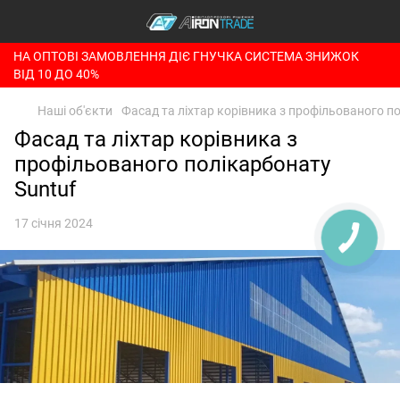
НА ОПТОВІ ЗАМОВЛЕННЯ ДІЄ ГНУЧКА СИСТЕМА ЗНИЖОК
ВІД 10 ДО 40%
Наші об'єкти
Фасад та ліхтар корівника з профільованого п
Фасад та ліхтар корівника з
профільованого полікарбонату
Suntuf
17 січня 2024