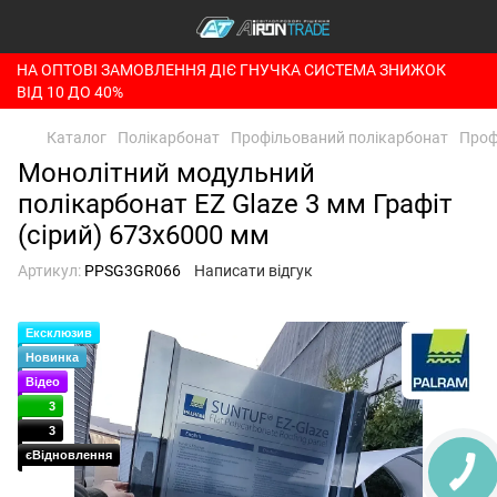
НА ОПТОВІ ЗАМОВЛЕННЯ ДІЄ ГНУЧКА СИСТЕМА ЗНИЖОК
ВІД 10 ДО 40%
Каталог
Полікарбонат
Профільований полікарбонат
Проф
Монолітний модульний
полікарбонат EZ Glaze 3 мм Графіт
(сірий) 673x6000 мм
Артикул:
PPSG3GR066
Написати відгук
Ексклюзив
Новинка
Відео
3
3
єВідновлення