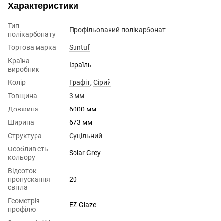
Характеристики
Тип
Профільований полікарбонат
полікарбонату
Торгова марка
Suntuf
Країна
Ізраїль
виробник
Колір
Графіт
,
Сірий
Товщина
3 мм
Довжина
6000 мм
Ширина
673 мм
Структура
Суцільний
Особливість
Solar Grey
кольору
Відсоток
пропускання
20
світла
Геометрія
EZ-Glaze
профілю