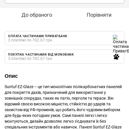
До обраного
Порівняти
ОПЛАТА ЧАСТИНАМИ ПРИВАТБАНК
3 платежі по 762.67 грн
ПОКУПКА ЧАСТИНАМИ ВІД MONOBANK
3 платежі по 762.67 грн
Опис
Suntuf EZ-Glaze – це тип монолітних полікарбонатних панелей
для покриття дахів, призначений для використання у
зовнішніх спорудах, таких як патіо, перголи та тераси. Він
відомий своєю високою міцністю, стійкістю до ударів та
захистом від УФ-променів, що робить його чудовим вибором
для будь-яких погодних умов. Самі панелі легкі і легко
монтуються, дизайн дозволяє легко з'єднувати їх без
спеціальних інструментів або навичок. Панелі Suntuf EZ-Glaze