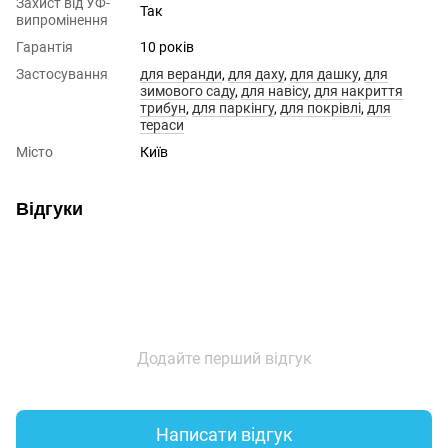
Захист від УФ-
Так
випромінення
Гарантія
10 років
Застосування
для веранди
,
для даху
,
для дашку
,
для
зимового саду
,
для навісу
,
для накриття
трибун
,
для паркінгу
,
для покрівлі
,
для
тераси
Місто
Київ
Відгуки
Додайте перший відгук
Написати відгук