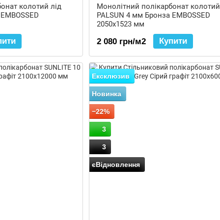
онат колотий лід
Монолітний полікарбонат колотий
а EMBOSSED
PALSUN 4 мм Бронза EMBOSSED
2050x1523 мм
пити
Купити
2 080 грн/м2
Ексклюзив
Новинка
−22%
3
3
єВідновлення