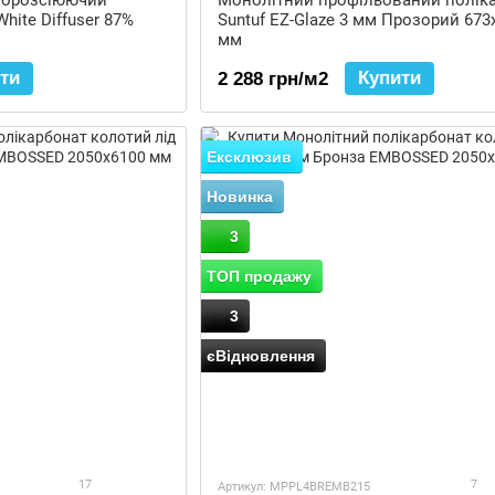
лорозсіюючий
Монолітний профільований полік
hite Diffuser 87%
Suntuf EZ-Glaze 3 мм Прозорий 673
мм
ти
Купити
2 288 грн/м2
Ексклюзив
Новинка
3
ТОП продажу
3
єВідновлення
17
7
Артикул: MPPL4BREMB215