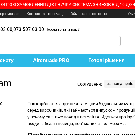
 ОПТОВІ ЗАМОВЛЕННЯ ДІЄ ГНУЧКА СИСТЕМА ЗНИЖОК ВІД 10 ДО 
Укр
 про магазин
Контактна інформація
Обмін та повернення
03-00,
073-507-03-00
Передзвонити вам?
бонату
Airontrade PRO
Готові рішення
ram
за популярніс
Сортування:
Полікарбонат як зручний та міцний будівельний матері
серед виробників, які займаються випуском продукції
у всьому світі вже понад півстоліття. Йдеться про із
входить безліч позицій, пов'язаних із полімерами.
Особливості виробництва та прод