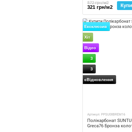
572 грн/м2
Купи
321 грн/м2
Ексклюзив
Хіт
Відео
3
3
єВідновлення
Артикул: PPSU08BREM16
Полікарбонат SUNTU
Greca76 Бронза коло