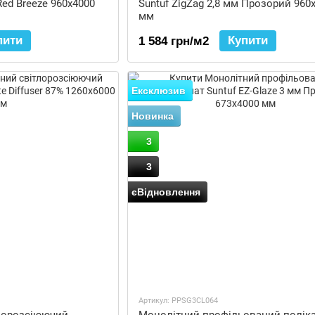
Red Breeze 960x4000
Suntuf ZigZag 2,8 мм Прозорий 960
мм
пити
Купити
1 584 грн/м2
Ексклюзив
Новинка
3
3
єВідновлення
Артикул: PPSG3CL064