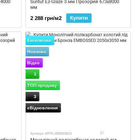
x4000
Suntuf Ez-Glaze 3 мм Прозорий 673x8000
мм
Купити
2 288 грн/м2
Ексклюзив
Новинка
Відео
3
ТОП продажу
3
єВідновлення
21
Артикул: MPPL4BREMB23