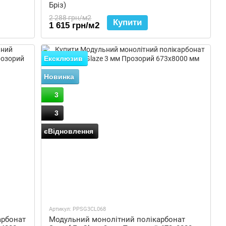
Бріз)
2 288 грн/м2
Купити
1 615 грн/м2
Ексклюзив
Новинка
3
3
єВідновлення
Артикул: PPSG3CL068
арбонат
Модульний монолітний полікарбонат