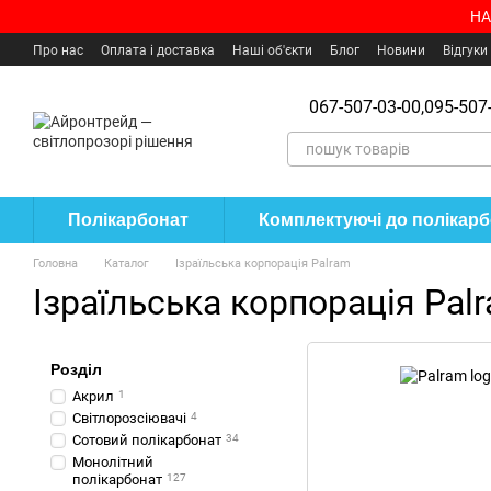
Перейти до основного контенту
НА
Про нас
Оплата і доставка
Наші об'єкти
Блог
Новини
Відгуки
Угода користувача
Де купити?
067-507-03-00,
095-507-
Полікарбонат
Комплектуючі до полікар
Головна
Каталог
Ізраїльська корпорація Palram
Ізраїльська корпорація Pal
Розділ
Акрил
1
Світлорозсіювачі
4
Сотовий полікарбонат
34
Монолітний
полікарбонат
127