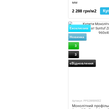
мм
Ку
2 288 грн/м2
Ексклюзив
Новинка
3
3
єВідновлення
Артикул: PPS28RBREEZ
Монолітний профіль