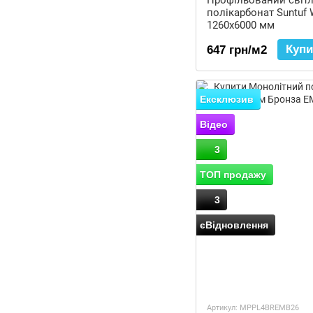
Профільований світ
полікарбонат Suntuf W
1260x6000 мм
Купи
647 грн/м2
Ексклюзив
Відео
3
ТОП продажу
3
єВідновлення
Артикул: MPPL4BREMB26