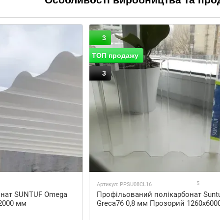
Свою діяльність компанія розпочала у 1963 році, і на
понад 50 філій по всьому світу. Пріоритетним напрямк
акрилу та пластику у вигляді різноформатної продукц
3
для облицювання стін.
ТОП продажу
Свій продукт фірма випускає у кількох серіях. Вироб
3
напрямках ремонтної та будівельної сфери, сільськом
основний перелік пропозицій від компанії Palram має 
стільниковий, профільований та монолітний полік
хімічно стійкі листи;
навіси;
світлопрозорі покрівельні системи;
світлорозсіювачі;
шайби для кріплення листів полікарбонату;
5
Артикул: PPSU08CL16
системи для гігієнічного облицювання стін.
онат SUNTUF Omega
Профільований полікарбонат Sunt
x2000 мм
Greca76 0,8 мм Прозорий 1260x600
Красивий затишний критий дворик біля заміського буд
садового інвентарю, зимовий сад із монолітного полі