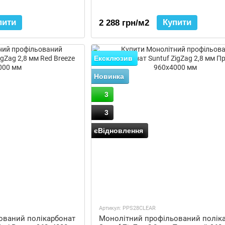
пити
Купити
2 288 грн/м2
Ексклюзив
Новинка
3
3
єВідновлення
Артикул: PPS28CLEAR
ований полікарбонат
Монолітний профільований полік