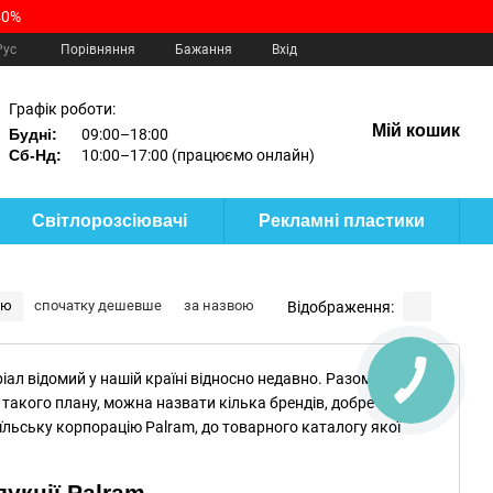
40%
Порівняння
Рус
Бажання
Вхід
Графік роботи:
Мій кошик
Будні:
09:00–18:00
Сб-Нд:
10:00–17:00 (працюємо онлайн)
Світлорозсіювачі
Рекламні пластики
тю
спочатку дешевше
за назвою
Відображення:
ал відомий у нашій країні відносно недавно. Разом з тим,
 такого плану, можна назвати кілька брендів, добре відомих
раїльську корпорацію Palram, до товарного каталогу якої
укції Palram