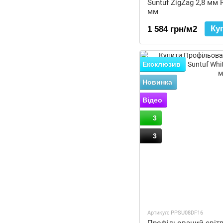
Suntuf ZigZag 2,8 мм 
мм
Ку
1 584 грн/м2
Ексклюзив
Новинка
Відео
3
3
Артикул: PPSU08DF16