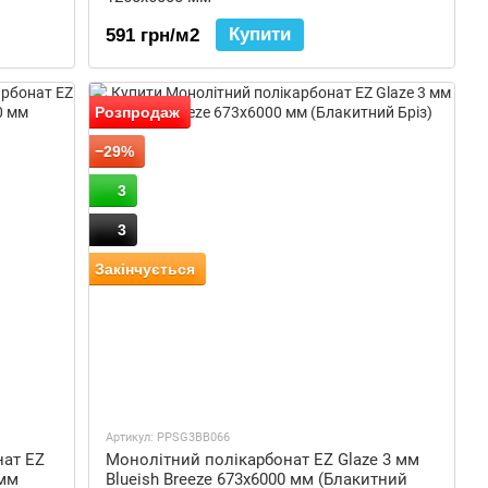
е прямо через сайт компанії.
Купити
591 грн/м2
Розпродаж
−29%
3
3
Закінчується
Артикул: PPSG3BB066
нат EZ
Монолітний полікарбонат EZ Glaze 3 мм
 мм
Blueish Breeze 673x6000 мм (Блакитний