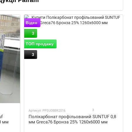
 сьогоднішній день вона вже має свої представництва та
ом роботи в неї є виробництво та реалізація полікарбонатів,
ії, включно з профілями, кріпленнями та цілими системами
Відео
3
и даного бренду широко використовуються в різних
ТОП продажу
у господарстві, промисловості, інше. Більш докладно
такий вигляд:
3
арбонат;
3
Артикул: PPSU08BR2516
uf
Полікарбонат профільований SUNTUF 0,8
0 мм
мм Greca76 Бронза 25% 1260x6000 мм
инку чи дачі, навіс для автомобіля або зберігання
карбонату, скління великих торгових центрів, невеликих