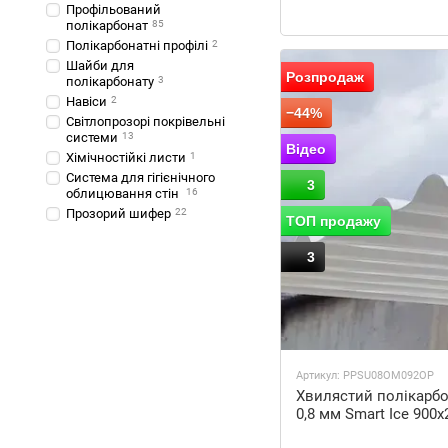
Профільований
полікарбонат
85
Полікарбонатні профілі
2
Шайби для
Розпродаж
полікарбонату
3
Навіси
2
−44%
Світлопрозорі покрівельні
системи
13
Відео
Хімічностійкі листи
1
Система для гігієнічного
3
облицювання стін
16
Прозорий шифер
22
ТОП продажу
3
Артикул: PPSU08OM092OP
Хвилястий полікарб
0,8 мм Smart Ice 900