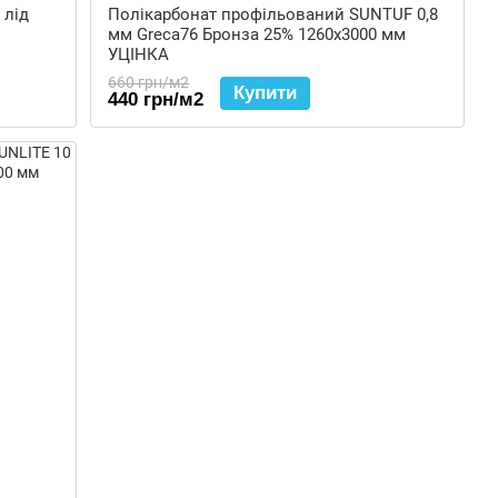
 лід
Полікарбонат профільований SUNTUF 0,8
мм Greca76 Бронза 25% 1260x3000 мм
УЦІНКА
660 грн/м2
Купити
440 грн/м2