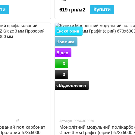
заявку на необхідну кількість товару ви легко зможет
ти
Купити
619 грн/м2
Ексклюзив
Новинка
Відео
3
3
єВідновлення
24
Артикул: PPSG3GR066
ований полікарбонат
Монолітний модульний полікарбо
 Прозорий 673x6000
Glaze 3 мм Графіт (сірий) 673x6000