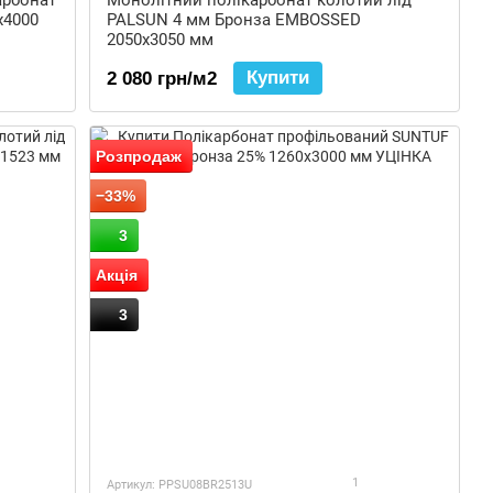
арбонат
Монолітний полікарбонат колотий лід
x4000
PALSUN 4 мм Бронза EMBOSSED
2050x3050 мм
Купити
2 080 грн/м2
Розпродаж
−33%
3
Акція
3
1
Артикул: PPSU08BR2513U