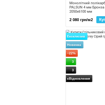
Монолітний полікарб
PALSUN 4 мм Бронз
2050x6100 мм
Ку
2 080 грн/м2
Ексклюзив
Новинка
−22%
3
3
єВідновлення