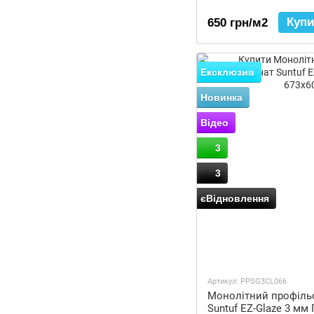
Купи
650 грн/м2
Ексклюзив
Новинка
Відео
3
3
єВідновлення
Артикул: PPSG3CL066
Монолітний профіль
Suntuf EZ-Glaze 3 мм