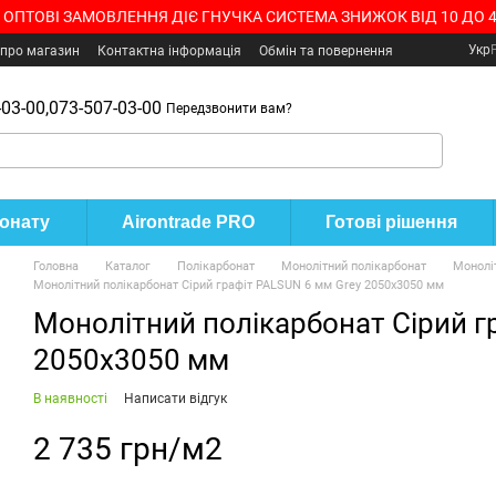
 ОПТОВІ ЗАМОВЛЕННЯ ДІЄ ГНУЧКА СИСТЕМА ЗНИЖОК ВІД 10 ДО 
Укр
 про магазин
Контактна інформація
Обмін та повернення
03-00,
073-507-03-00
Передзвонити вам?
бонату
Airontrade PRO
Готові рішення
Головна
Каталог
Полікарбонат
Монолітний полікарбонат
Монолі
Монолітний полікарбонат Сірий графіт PALSUN 6 мм Grey 2050x3050 мм
Монолітний полікарбонат Сірий г
2050x3050 мм
В наявності
Написати відгук
2 735 грн/м2