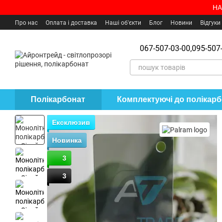
Перейти до основного контенту
НА
Про нас
Оплата і доставка
Наші об'єкти
Блог
Новини
Відгуки
Угода користувача
Де купити?
067-507-03-00,
095-507-
Полікарбонат
Комплектуючі до полікар
Ексклюзив
Новинка
3
3