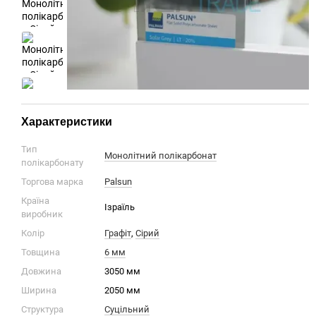
Характеристики
Тип
Монолітний полікарбонат
полікарбонату
Торгова марка
Palsun
Країна
Ізраїль
виробник
Колір
Графіт
,
Сірий
Товщина
6 мм
Довжина
3050 мм
Ширина
2050 мм
Структура
Суцільний