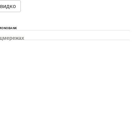
видко
 MONOBANK
оцмережах