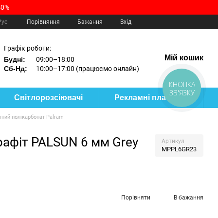
40%
Порівняння
Рус
Бажання
Вхід
Графік роботи:
Мій кошик
Будні:
09:00–18:00
Сб-Нд:
10:00–17:00 (працюємо онлайн)
КНОПКА
ЗВ'ЯЗКУ
Світлорозсіювачі
Рекламні пластики
тний полікарбонат Palram
рафіт PALSUN 6 мм Grey
Артикул
MPPL6GR23
Порівняти
В бажання