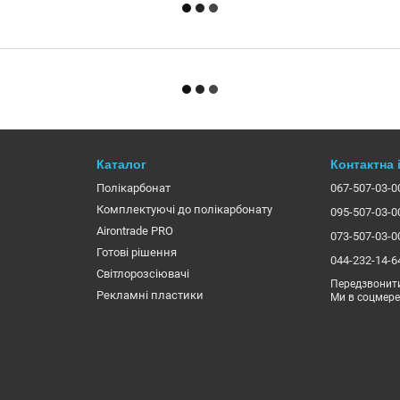
Каталог
Контактна
Полікарбонат
067-507-03-0
Комплектуючі до полікарбонату
095-507-03-0
Airontrade PRO
073-507-03-0
Готові рішення
044-232-14-6
Світлорозсіювачі
Передзвонит
Рекламні пластики
Ми в соцмер