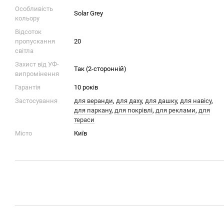
Особливість
Solar Grey
кольору
Відсоток
пропускання
20
світла
Захист від УФ-
Так (2-сторонній)
випромінення
Гарантія
10 років
Застосування
для веранди
,
для даху
,
для дашку
,
для навісу
,
для паркану
,
для покрівлі
,
для реклами
,
для
тераси
Місто
Київ