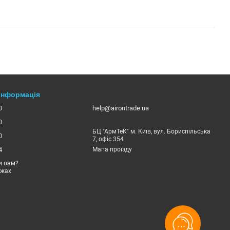
 інформація
0
help@airontrade.ua
0
БЦ "АрмТеК" м. Київ, вул. Бориспільська
0
7, офіс 354
4
Мапа проїзду
и вам?
ежах