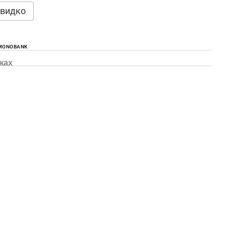
видко
 MONOBANK
жах