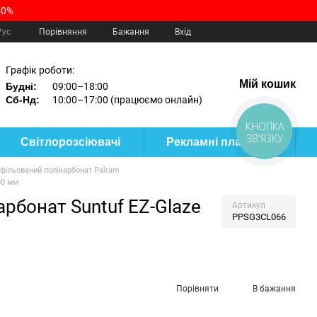
40%
Порівняння
Рус
Бажання
Вхід
Графік роботи:
Мій кошик
Будні:
09:00–18:00
Сб-Нд:
10:00–17:00 (працюємо онлайн)
КНОПКА
ЗВ'ЯЗКУ
Світлорозсіювачі
Рекламні пластики
фільований полікарбонат Palram
00 мм
рбонат Suntuf EZ-Glaze
Артикул
PPSG3CL066
Порівняти
В бажання