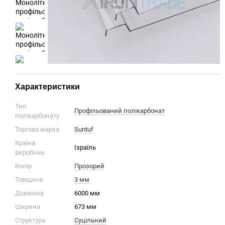
Характеристики
Тип
Профільований полікарбонат
полікарбонату
Торгова марка
Suntuf
Країна
Ізраїль
виробник
Колір
Прозорий
Товщина
3 мм
Довжина
6000 мм
Ширина
673 мм
Структура
Суцільний