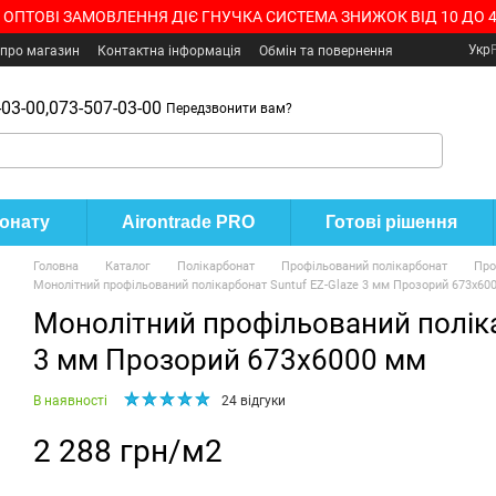
 ОПТОВІ ЗАМОВЛЕННЯ ДІЄ ГНУЧКА СИСТЕМА ЗНИЖОК ВІД 10 ДО 
Укр
 про магазин
Контактна інформація
Обмін та повернення
03-00,
073-507-03-00
Передзвонити вам?
бонату
Airontrade PRO
Готові рішення
Головна
Каталог
Полікарбонат
Профільований полікарбонат
Про
Монолітний профільований полікарбонат Suntuf EZ-Glaze 3 мм Прозорий 673x60
Монолітний профільований поліка
3 мм Прозорий 673x6000 мм
В наявності
24 відгуки
2 288 грн/м2