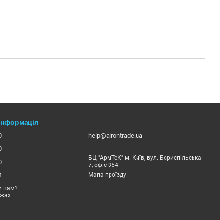
 інформація
0
help@airontrade.ua
0
БЦ "АрмТеК" м. Київ, вул. Бориспільська
0
7, офіс 354
4
Мапа проїзду
и вам?
ежах