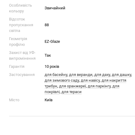
Особливість
Звичайний
кольору
Відсоток
пропускання
88
світла
Геометрія
EZ-Glaze
профілю
Захист від УФ-
Так
випромінення
Гарантія
10 років
Застосування
для басейну
,
для веранди
,
для даху
,
для дашку
,
для зимового саду
,
для навісу
,
для накриття
трибун
,
для оранжереї
,
для паркінгу
,
для
покрівлі
,
для тераси
Місто
Київ