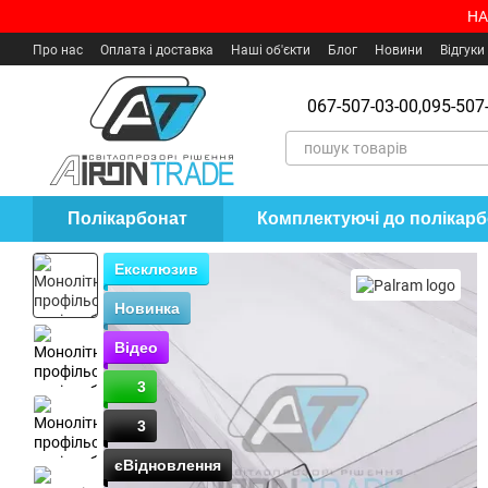
Перейти до основного контенту
НА
Про нас
Оплата і доставка
Наші об'єкти
Блог
Новини
Відгуки
Угода користувача
Де купити?
067-507-03-00,
095-507-
Полікарбонат
Комплектуючі до полікар
Ексклюзив
Новинка
Відео
3
3
єВідновлення