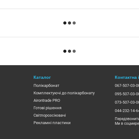
Каталог
Контактна
Полікарбонат
067-507-03-0
Комплектуючі до полікарбонату
095-507-03-0
Airontrade PRO
073-507-03-0
Готові рішення
044-232-14-6
Світлорозсіювачі
Передзвонит
Рекламні пластики
Ми в соцмер