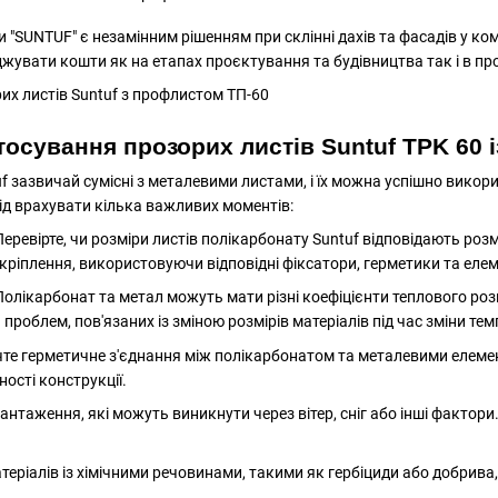
 "SUNTUF" є незамінним рішенням при склінні дахів та фасадів у ко
увати кошти як на етапах проєктування та будівництва так і в про
тосування прозорих листів Suntuf TPK 60
f зазвичай сумісні з металевими листами, і їх можна успішно викор
ід врахувати кілька важливих моментів:
Перевірте, чи розміри листів полікарбонату Suntuf відповідають розм
кріплення, використовуючи відповідні фіксатори, герметики та елем
Полікарбонат та метал можуть мати різні коефіцієнти теплового ро
проблем, пов'язаних із зміною розмірів матеріалів під час зміни те
чте герметичне з'єднання між полікарбонатом та металевими елеме
ості конструкції.
антаження, які можуть виникнути через вітер, сніг або інші фактор
матеріалів із хімічними речовинами, такими як гербіциди або добри