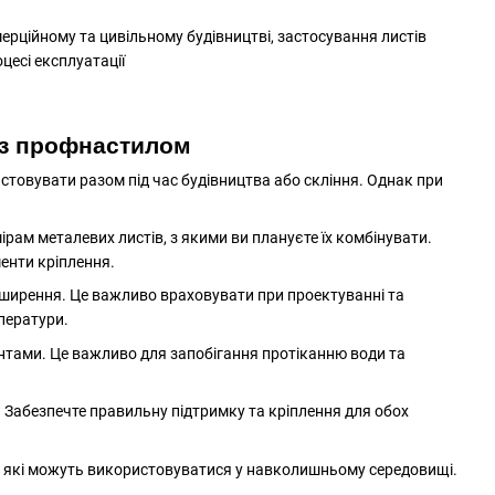
мерційному та цивільному будівництві, застосування листів
цесі експлуатації
 із профнастилом
истовувати разом під час будівництва або скління. Однак при
ірам металевих листів, з якими ви плануєте їх комбінувати.
енти кріплення.
зширення. Це важливо враховувати при проектуванні та
мператури.
нтами. Це важливо для запобігання протіканню води та
и. Забезпечте правильну підтримку та кріплення для обох
ва, які можуть використовуватися у навколишньому середовищі.