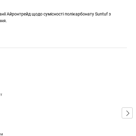
ії Айронтрейд щодо сумісності полікарбонату Suntuf з
ння.
мм