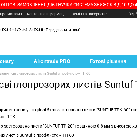
 ОПТОВІ ЗАМОВЛЕННЯ ДІЄ ГНУЧКА СИСТЕМА ЗНИЖОК ВІД 10 ДО 
Укр
 про магазин
Контактна інформація
Обмін та повернення
03-00,
073-507-03-00
Передзвонити вам?
бонату
Airontrade PRO
Готові рішення
нання світлопрозорих листів Suntuf з профлистом ТП-60
світлопрозорих листів Suntuf
рих вставок у покрівлі було застосовано листи "SUNTUF TPK-60" тов
нії ТПК.
о застосовано листи "SUNTUF TP-20" товщиною 0.8 мм з висотою хв