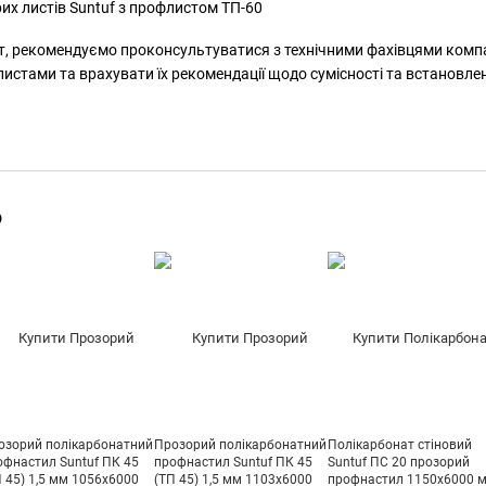
, рекомендуємо проконсультуватися з технічними фахівцями компан
стами та врахувати їх рекомендації щодо сумісності та встановле
о
озорий полікарбонатний
Прозорий полікарбонатний
Полікарбонат стіновий
офнастил Suntuf ПК 45
профнастил Suntuf ПК 45
Suntuf ПС 20 прозорий
П 45) 1,5 мм 1056x6000
(ТП 45) 1,5 мм 1103x6000
профнастил 1150х6000 