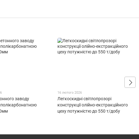
26
16 лютого 2026
тонного заводу
Легкоскидні світлопрозорі
 полікарбонатною
конструкції олійно-екстракційного
40мм
цеху потужністю до 550 т/добу