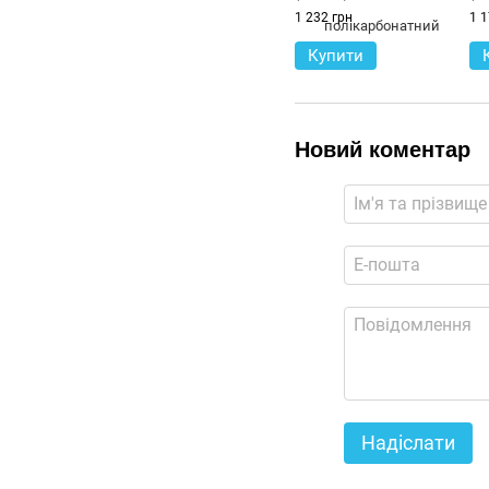
мм
мм
1 232 грн
1 1
Купити
Новий коментар
Надіслати