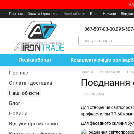
Перейти до основного контенту
НА
Про нас
Оплата і доставка
Наші об'єкти
Блог
Новини
Відгуки
Угода користувача
Де купити?
067-507-03-00,
095-507-
Полікарбонат
Комплектуючі до полікар
Про нас
Головна
Наші об'єкти
Поєд
Поєднання 
Оплата і доставка
Наші об'єкти
17 січня 2024
Блог
Для створення світлопрозо
Новини
профнастилом TП-60 компа
Відгуки про магазин
Для фасадного скління бул
Контактна інформація