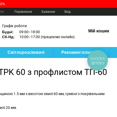
40%
Порівняння
Рус
Бажання
Вхід
Графік роботи:
Мій кошик
Будні:
09:00–18:00
Сб-Нд:
10:00–17:00 (працюємо онлайн)
Світлорозсіювачі
Рекламні пластики
КНОПКА
ЗВ'ЯЗКУ
 TPK 60 з профлистом ТП-60
щиною 1.5 мм з висотою хвилі 60 мм, сумісні з покрівельним
илі 20 мм.