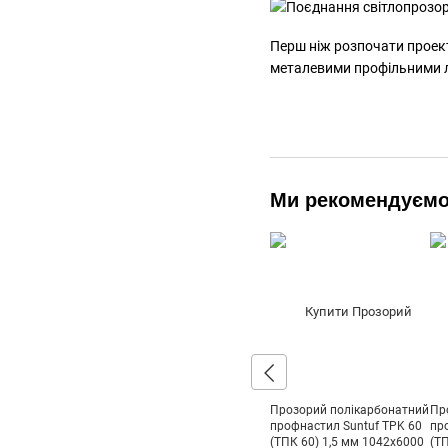
Перш ніж розпочати проект
металевими профільними ли
Ми рекомендуєм
Прозорий полікарбонатний
Пр
профнастил Suntuf TPK 60
пр
(ТПК 60) 1,5 мм 1042x6000
(Т