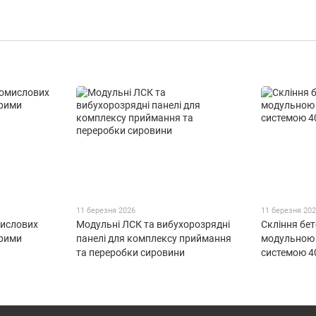
11 березня 2026
11 березня 20
мислових
Модульні ЛСК та вибухорозрядні
Скління бе
орими
панелі для комплексу приймання
модульною
та переробки сировини
системою 