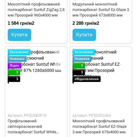
Монолітний профільований
Модульний монолітний
полікарбонат Suntuf ZigZag 2,8
полікарбонат Suntuf Ez-Glaze 3
мм Прозорий 960x4000 мм
мм Прозорий 673x8000 мм
1 584 грн/м2
2 288 грн/м2
Купити
Купити
Ексклюзив
Ексклюзив
Новинка
Новинка
Відео
3
3
3
3
єВідновлення
Артикул: PPSU08DF16
Артикул: PPSG3CL064
Профільований
Монолітний профільований
світлорозсіюючий
полікарбонат Suntuf EZ-Glaze
полікарбонат Suntuf White
3 мм Прозорий 673x4000 мм