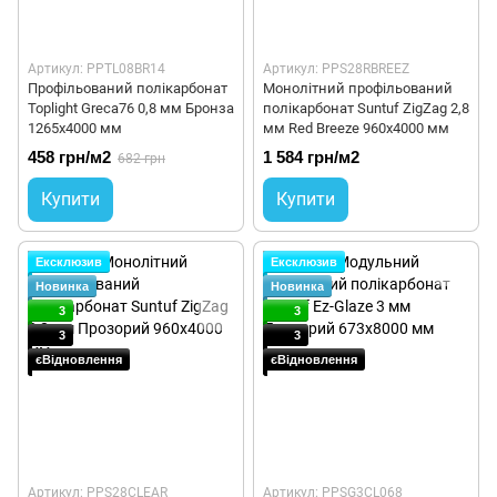
Артикул: PPTL08BR14
Артикул: PPS28RBREEZ
Профільований полікарбонат
Монолітний профільований
Toplight Greca76 0,8 мм Бронза
полікарбонат Suntuf ZigZag 2,8
1265x4000 мм
мм Red Breeze 960x4000 мм
458 грн/м2
1 584 грн/м2
682 грн
Купити
Купити
Ексклюзив
Ексклюзив
Новинка
Новинка
3
3
3
3
єВідновлення
єВідновлення
Артикул: PPS28CLEAR
Артикул: PPSG3CL068