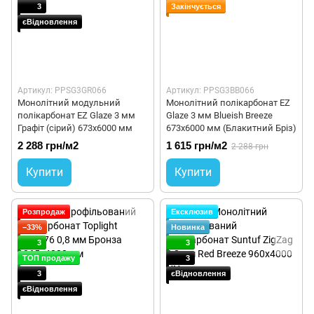
3
Закінчується
єВідновлення
Артикул: PPSG3GR066
Артикул: PPSG3BB066
Монолітний модульний
Монолітний полікарбонат EZ
полікарбонат EZ Glaze 3 мм
Glaze 3 мм Blueish Breeze
Графіт (сірий) 673x6000 мм
673x6000 мм (Блакитний Бріз)
2 288 грн/м2
1 615 грн/м2
2 288 грн
Купити
Купити
Розпродаж
Ексклюзив
−33%
Новинка
3
3
ТОП продажу
3
3
єВідновлення
єВідновлення