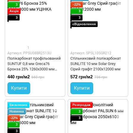
3
−22%
Акція
3
3
3
єВідновлення
1
Артикул: PPSU08BR2513U
Артикул: SPSL10SGR212
Полікарбонат профільований
Cтільниковий полікарбонат
SUNTUF 0,8 мм Greca76
SUNLITE 10 мм Solar Grey
Бронза 25% 1260x3000 мм
Сірий графіт 2100x12000 мм
УЦІНКА
440 грн/м2
572 грн/м2
660 грн
736 грн
Купити
Купити
Ексклюзив
Розпродаж
Новинка
3
−22%
3
3
3