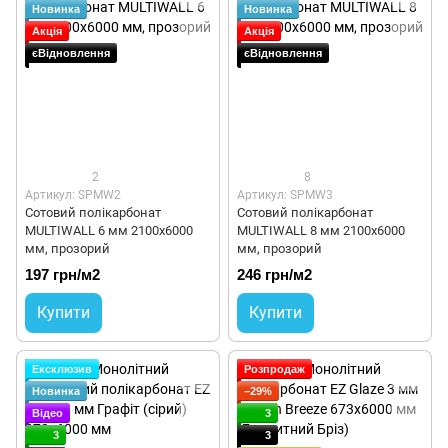
Новинка
Новинка
Акція
Акція
єВідновлення
єВідновлення
2
8
Артикул: SPMW2
Артикул: SPMW3
Сотовий полікарбонат
Сотовий полікарбонат
MULTIWALL 6 мм 2100х6000
MULTIWALL 8 мм 2100х6000
мм, прозорий
мм, прозорий
197 грн/м2
246 грн/м2
Купити
Купити
Ексклюзив
Розпродаж
Новинка
−29%
Відео
3
3
3