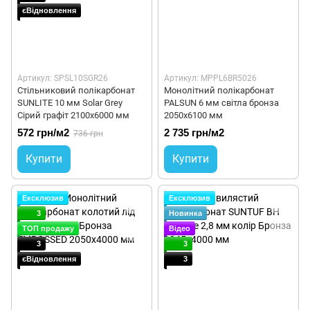
єВідновлення
Артикул: SPSL10SGR26
Артикул: MPPL6BR5026
Cтільниковий полікарбонат
Монолітний полікарбонат
SUNLITE 10 мм Solar Grey
PALSUN 6 мм світла бронза
Сірий графіт 2100x6000 мм
2050x6100 мм
572 грн/м2
2 735 грн/м2
736 грн
Купити
Купити
Ексклюзив
Ексклюзив
3
Новинка
ТОП продажу
Відео
3
3
єВідновлення
3