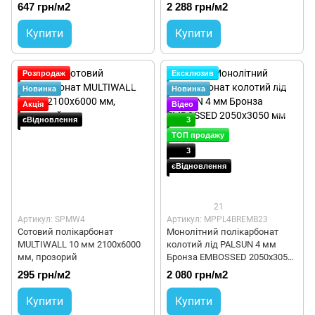
Diffuser 87% 1260x6000 мм
647 грн/м2
2 288 грн/м2
Купити
Купити
Розпродаж
Ексклюзив
Новинка
Новинка
Акція
Відео
єВідновлення
3
ТОП продажу
3
єВідновлення
21
Артикул: SPMW4
Артикул: MPPL4BREMB23
Сотовий полікарбонат
Монолітний полікарбонат
MULTIWALL 10 мм 2100х6000
колотий лід PALSUN 4 мм
мм, прозорий
Бронза EMBOSSED 2050x3050
мм
295 грн/м2
2 080 грн/м2
Купити
Купити