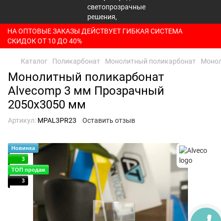
НА ОПТОВЫЕ ЗАКАЗЫ ДЕЙСТВУЕТ ГИБКАЯ СИСТЕМА
СКИДОК ОТ 10 ДО 40%
Каталог
Поликарбонат
Монолитный поликарбонат
Монол
Монолитный поликарбонат
Alvecomp 3 мм Прозрачный
2050x3050 мм
Артикул:
MPAL3PR23
Оставить отзыв
Новинка
3
ТОП продаж
3